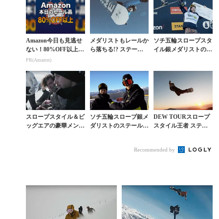
Amazon今日も見逃せ
メダリストもレールか
ソチ五輪スロープスタ
ない！80%OFF以上が
ら落ちる!? ステー
イル銀メダリストの20
続々登場
ル・サンドベックの本
17年を振り返る
PR(Amazon)
格シーズン開幕
スロープスタイル＆ビ
ソチ五輪スロープ銀メ
DEW TOURスロープ
ッグエアの豪華メンツ
ダリストのステール・
スタイル王者 ステー
がオーストリアの氷河
サンドベックと相澤亮
ル・サンドベックの20
で競演
がNZで競演
18年ベスト映像集
Recommended by