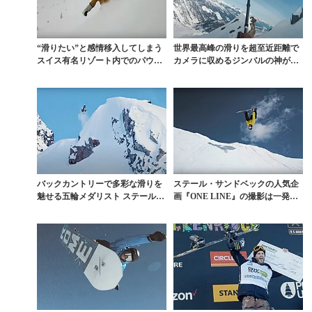
“滑りたい”と感情移入してしまう
世界最高峰の滑りを超至近距離で
スイス有名リゾート内でのパウダ
カメラに収めるジンバルの神が残
ーセッション
した豪華映像集
バックカントリーで多彩な滑りを
ステール・サンドベックの人気企
魅せる五輪メダリスト ステール・
画『ONE LINE』の撮影は一発勝
サンドベックの今
負？