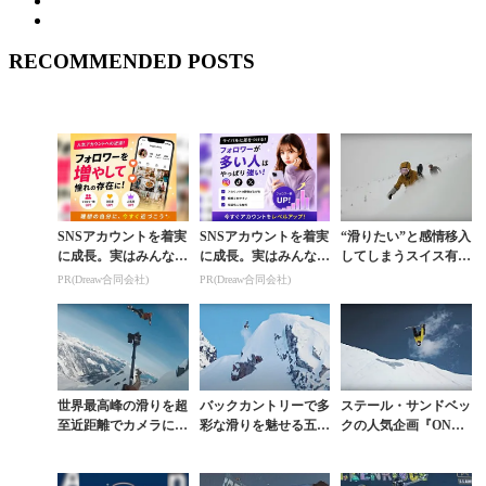
RECOMMENDED POSTS
SNSアカウントを着実
SNSアカウントを着実
“滑りたい”と感情移入
に成長。実はみんなコ
に成長。実はみんなコ
してしまうスイス有名
コ使ってます。
コ使ってます。
リゾート内でのパウダ
PR(Dreaw合同会社)
PR(Dreaw合同会社)
ーセッション
世界最高峰の滑りを超
バックカントリーで多
ステール・サンドベッ
至近距離でカメラに収
彩な滑りを魅せる五輪
クの人気企画『ONE
めるジンバルの神が残
メダリスト ステー
LINE』の撮影は一発
した豪華映像集
ル・サンドベックの今
勝負？