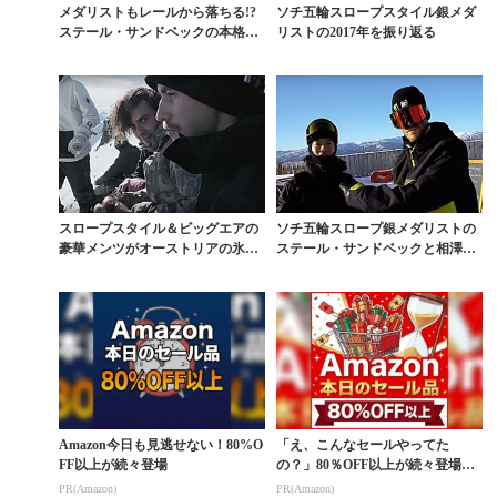
メダリストもレールから落ちる!?
ソチ五輪スロープスタイル銀メダ
ステール・サンドベックの本格シ
リストの2017年を振り返る
ーズン開幕
スロープスタイル＆ビッグエアの
ソチ五輪スロープ銀メダリストの
豪華メンツがオーストリアの氷河
ステール・サンドベックと相澤亮
で競演
がNZで競演
Amazon今日も見逃せない！80%O
「え、こんなセールやってた
FF以上が続々登場
の？」80％OFF以上が続々登場！
Amazonの本気が...
PR(Amazon)
PR(Amazon)