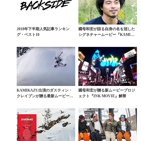
2018年下半期人気記事ランキン
國母和宏が語る自身の名を冠した
グ・ベスト10
シグネチャームービー『KAMIKA
ZU』舞台裏
KAMIKAZU出演のダスティン・
國母和宏が贈る新ムービープロジ
クレイブンが贈る最新ムービー
ェクト『INK MOVIE』解禁
『OH BOY』予...