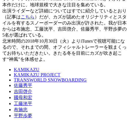
本作だけに、地球規模で大きな注目を集めている。
出演ライダーなど詳細についてはすでに紹介しているとおり
（記事は
こちら
）だが、カズが認めたオリジナリティとスタ
イルを有するスノーボーダーのみ出演が許された。我が日本
からは布施忠、工藤洸平、吉田啓介、佐藤秀平、平野歩夢の
5名が選ばれている。
北米時間の2018年10月30日（火）よりiTunesで視聴可能にな
るので、それまでの間、オフィシャルトレーラーを観まくっ
てお待ちいただきたい。きたる冬を目前にカズが吹き起こ
す“神風”を体感せよ。
KAMIKAZU
KAMIKAZU PROJECT
TRANSWORLD SNOWBOARDING
佐藤秀平
吉田啓介
國母和宏
工藤洸平
布施忠
平野歩夢