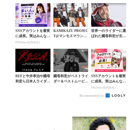
『OH BOY』予告
U』ついに情報解禁
SNSアカウントを着実
KAMIKAZU PROJEC
世界一のライダーに選
に成長。実はみんなコ
T@マンモスマウンテ
ばれた國母和宏が主役
コ使ってます。
ン後編「なぜこのメン
のMONSTER ENERG
PR(Dreaw合同会社)
ツだったのか」
Yチームムービー
REFと中井孝治や國母
國母和宏がベストライ
SNSアカウントを着実
和宏ら日本人ライダー
ダー＆ベストムービー
に成長。実はみんなコ
たちが紡ぐ25年の軌跡
賞の2冠達成。事実上
コ使ってます。
PR(Dreaw合同会社)
『RECCA』解禁。11
の世界一に
Recommended by
月2日（土）...