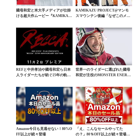
國母和宏と米大手メディアが仕掛
KAMIKAZU PROJECT@マンモ
ける超大作ムービー『KAMIKAZ
スマウンテン後編「なぜこのメン
U』ついに情報解...
ツだったの...
REFと中井孝治や國母和宏ら日本
世界一のライダーに選ばれた國母
人ライダーたちが紡ぐ25年の軌跡
和宏が主役のMONSTER ENERG
『RECCA』解...
Yチームムー...
Amazon今日も見逃せない！80%O
「え、こんなセールやってた
FF以上が続々登場
の？」80％OFF以上が続々登場！