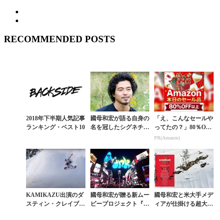
RECOMMENDED POSTS
2018年下半期人気記事
國母和宏が語る自身の
「え、こんなセールや
ランキング・ベスト10
名を冠したシグネチャ
ってたの？」80％OFF
ームービー『KAMIK
以上が続々登場！Am
PR(Amazon)
AZU』舞台裏
azonの本気が凄すぎる
KAMIKAZU出演のダ
國母和宏が贈る新ムー
國母和宏と米大手メデ
スティン・クレイブン
ビープロジェクト『I
ィアが仕掛ける超大作
が贈る最新ムービー
NK MOVIE』解禁
ムービー『KAMIKAZ