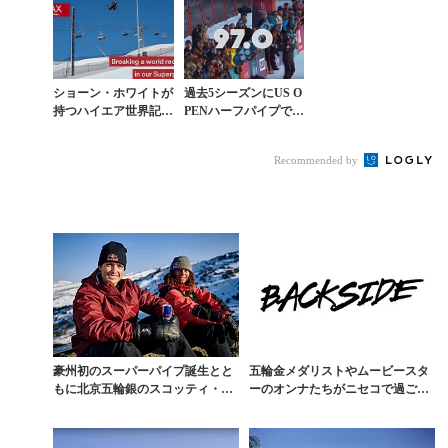
ショーン・ホワイトが
過去5シーズンにUS O
持つハイエア世界記録
PENハーフパイプで90
を15歳のヴァレンティ
点以上を叩き出した衝
ノ・ギュゼリが更新
撃ランまとめ
Recommended by
豪州初のスーパーパイプ誕生とと
五輪金メダリストやムービースタ
もに北京五輪銀のスコッティ・ジ
ーのオンナたちがニセコで過ごし
ェームスがミニパイプ...
た10日間