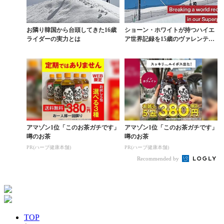
お隣り韓国から台頭してきた16歳
ショーン・ホワイトが持つハイエ
ライダーの実力とは
ア世界記録を15歳のヴァレンティ
ノ・ギュゼリが更新
アマゾン1位「このお茶ガチです」
アマゾン1位「このお茶ガチです」
噂のお茶
噂のお茶
PR(ハーブ健康本舗)
PR(ハーブ健康本舗)
Recommended by
TOP