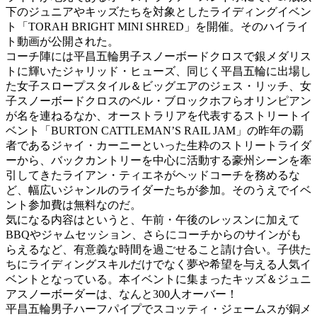
下のジュニアやキッズたちを対象としたライディングイベン
ト「TORAH BRIGHT MINI SHRED」を開催。そのハイライ
ト動画が公開された。
コーチ陣には平昌五輪男子スノーボードクロスで銀メダリス
トに輝いたジャリッド・ヒューズ、同じく平昌五輪に出場し
た女子スロープスタイル＆ビッグエアのジェス・リッチ、女
子スノーボードクロスのベル・ブロックホフらオリンピアン
が名を連ねるなか、オーストラリアを代表するストリートイ
ベント「BURTON CATTLEMAN’S RAIL JAM」の昨年の覇
者であるジャイ・カーニーといった生粋のストリートライダ
ーから、バックカントリーを中心に活動する豪州シーンを牽
引してきたライアン・ティエネがヘッドコーチを務めるな
ど、幅広いジャンルのライダーたちが参加。そのうえでイベ
ント参加費は無料なのだ。
気になる内容はというと、午前・午後のレッスンに加えて
BBQやジャムセッション、さらにコーチからのサインがも
らえるなど、有意義な時間を過ごせること請け合い。子供た
ちにライディングスキルだけでなく夢や希望を与える人気イ
ベントとなっている。本イベントに集まったキッズ＆ジュニ
アスノーボーダーは、なんと300人オーバー！
平昌五輪男子ハーフパイプでスコッティ・ジェームスが銅メ