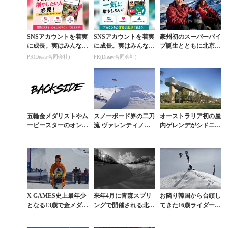
SNSアカウントを着実
SNSアカウントを着実
豪州初のスーパーパイ
に成長。実はみんなコ
に成長。実はみんなコ
プ誕生とともに北京五
コ使ってます。
コ使ってます。
輪銀のスコッティ・ジ
PR(Dreaw合同会社)
PR(Dreaw合同会社)
ェームスがミニパイプ
カッターを寄贈
五輪金メダリストやム
スノーボード界の二刀
オーストラリア初の屋
ービースターのオンナ
流 ヴァレンティノ・
内ゲレンデがシドニー
たちがニセコで過ごし
ギュゼリが2冠を達成
に誕生か。総工費3億
た10日間
した「CATTLEMA
ドル規模を予定
N’S CUP」
X GAMES史上最年少
来年4月に青森スプリ
お隣り韓国から台頭し
となる13歳で金メダル
ングで開催される北京
てきた16歳ライダーの
を獲得した村瀬心椛の
五輪パイプ＆スロープ
実力とは
真価
代表選考会の展望