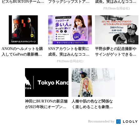
ビスらBURTONチームラ
フラッグシップストアが1
成長。実はみんなココ使
イダー限定ステッカーを
0月2日（金）オープン
ってます。
PR(Dreaw合同会社)
ゲットせよ
ANONのヘルメットを購
SNSアカウントを着実に
平野歩夢との記念撮影や
入してGoProの最新機種
成長。実はみんなココ使
サインがゲットできるス
をゲットせよ
ってます。
ペシャルイベント開催
PR(Dreaw合同会社)
神田にBURTONの新店舗
人種や肌の色など関係な
が2025年秋にオープン。
く楽しめることを象徴す
ギアストリートに新たな
るボードがBURTONより
動き
ドロップ
Recommended by