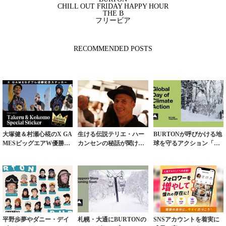
CHILL OUT FRIDAY HAPPY HOUR
THE B
フリービア
RECOMMENDED POSTS
大塚健＆村瀬心椛のX GA
生ける伝説テリエ・ハー
BURTONが呼びかける地
MESビッグエアW優勝記
カンセンの秘話が聞ける
球を守るアクション「世
念ステッカーが無料配布
トークショー開催
界気候アクション0925」
に参加しよう
平野歩夢やダニー・デイ
札幌・大通にBURTONの
SNSアカウントを着実に