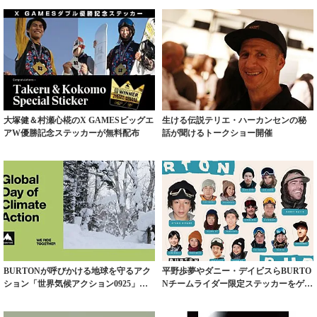
大塚健＆村瀬心椛のX GAMESビッグエ
生ける伝説テリエ・ハーカンセンの秘
アW優勝記念ステッカーが無料配布
話が聞けるトークショー開催
BURTONが呼びかける地球を守るアク
平野歩夢やダニー・デイビスらBURTO
ション「世界気候アクション0925」に
Nチームライダー限定ステッカーをゲッ
参加...
トせよ