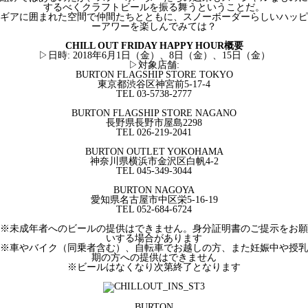
するべくクラフトビールを振る舞うということだ。
ギアに囲まれた空間で仲間たちとともに、スノーボーダーらしいハッピ
ーアワーを楽しんでみては？
CHILL OUT FRIDAY HAPPY HOUR概要
▷日時: 2018年6月1日（金）、8日（金）、15日（金）
▷対象店舗:
BURTON FLAGSHIP STORE TOKYO
東京都渋谷区神宮前5-17-4
TEL 03-5738-2777
BURTON FLAGSHIP STORE NAGANO
長野県長野市屋島2298
TEL 026-219-2041
BURTON OUTLET YOKOHAMA
神奈川県横浜市金沢区白帆4-2
TEL 045-349-3044
BURTON NAGOYA
愛知県名古屋市中区栄5-16-19
TEL 052-684-6724
※未成年者へのビールの提供はできません。身分証明書のご提示をお願
いする場合があります
※車やバイク（同乗者含む）、自転車でお越しの方、また妊娠中や授乳
期の方への提供はできません
※ビールはなくなり次第終了となります
BURTON