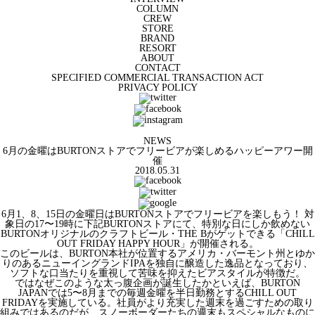
COLUMN
CREW
STORE
BRAND
RESORT
ABOUT
CONTACT
SPECIFIED COMMERCIAL TRANSACTION ACT
PRIVACY POLICY
NEWS
6月の金曜はBURTONストアでフリービアが楽しめるハッピーアワー開
催
2018.05.31
6月1、8、15日の金曜日はBURTONストアでフリービアを楽しもう！ 対
象日の17〜19時に下記BURTONストアにて、特別な日にしか飲めない
BURTONオリジナルのクラフトビール・THE Bがゲットできる「CHILL
OUT FRIDAY HAPPY HOUR」が開催される。
このビールは、BURTON本社が位置するアメリカ・バーモント州とゆか
りのあるニューイングランドIPAを独自に醸造した逸品となっており、
ソフトな口当たりを重視して苦味を抑えたビアスタイルが特徴だ。
ではなぜこのような太っ腹企画が誕生したかといえば、BURTON
JAPANでは5〜8月までの毎週金曜を半日勤務とするCHILL OUT
FRIDAYを実施している。社員がより充実した週末を過ごすための取り
組みではあるのだが、スノーボーダーたちの週末もスペシャルなものに