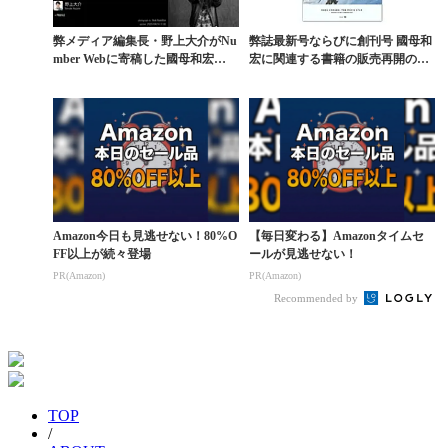
弊メディア編集長・野上大介がNu
弊誌最新号ならびに創刊号 國母和
mber Webに寄稿した國母和宏
宏に関連する書籍の販売再開のお
の“ヤバさ”
知らせ
Amazon今日も見逃せない！80%O
【毎日変わる】Amazonタイムセ
FF以上が続々登場
ールが見逃せない！
PR(Amazon)
PR(Amazon)
Recommended by
TOP
/