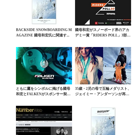
BACKSIDE SNOWBOARDING M
國母和宏がスノーボード界のアカ
AGAZINE 國母和宏氏に関連す...
デミー賞「RIDERS POLL」3部門
にノミネー...
ともに鷹をシンボルに掲げる國母
35歳・2児の母で五輪メダリスト、
和宏とFALKENがスポンサー契約
ジェイミー・アンダーソンが再び
を締結
オリンピックの舞...