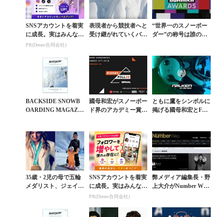
SNSアカウントを着実
表現者から競技者へと
“世界一のスノーボー
に成長。実はみんなコ
受け継がれていくバッ
ダー”の称号は誰の手
コ使ってます。
クカントリーフリース
に？ SNOWBOARDE
PR(Dreaw合同会社)
タイルの系譜
R AWARDSに注目
BACKSIDE SNOWB
國母和宏がスノーボー
ともに鷹をシンボルに
OARDING MAGAZI
ド界のアカデミー賞
掲げる國母和宏とFAL
NE 國母和宏氏に関連
「RIDERS POLL」3
KENがスポンサー契
する書籍の販売停止に
部門にノミネート
約を締結
つ...
35歳・2児の母で五輪
SNSアカウントを着実
弊メディア編集長・野
メダリスト、ジェイミ
に成長。実はみんなコ
上大介がNumber Web
ー・アンダーソンが再
コ使ってます。
に寄稿した國母和宏
PR(Dreaw合同会社)
びオリンピックの舞台
の“ヤバさ”
を目指す