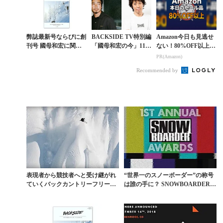
弊誌最新号ならびに創
BACKSIDE TV特別編
Amazon今日も見逃せ
刊号 國母和宏に関連
「國母和宏の今」11月
ない！80%OFF以上が
する書籍の販売再開の
10日（水）ライブ配信
続々登場
PR(Amazon)
お知らせ
のお知らせ
Recommended by
表現者から競技者へと受け継がれ
“世界一のスノーボーダー”の称号
ていくバックカントリーフリース
は誰の手に？ SNOWBOARDER A
タイルの系譜
WARD...