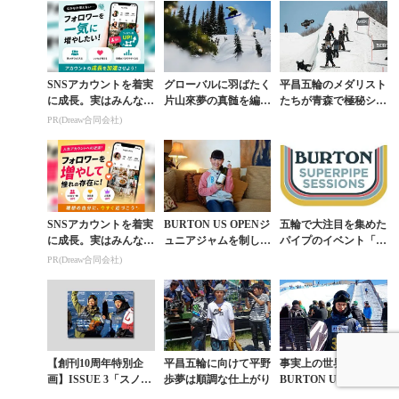
SNSアカウントを着実
グローバルに羽ばたく
平昌五輪のメダリスト
に成長。実はみんなコ
片山來夢の真髄を編集
たちが青森で極秘シュ
コ使ってます。
長が紐解く対談【前
ーティング!? BURTO
PR(Dreaw合同会社)
編】「歩夢と卓がいた
Nツアー潜入記
から」
SNSアカウントを着実
BURTON US OPENジ
五輪で大注目を集めた
に成長。実はみんなコ
ュニアジャムを制した
パイプのイベント「B
コ使ってます。
12歳 小野光希の素顔
URTON SUPERPIPE
PR(Dreaw合同会社)
SESSION」開催
【創刊10周年特別企
平昌五輪に向けて平野
事実上の世界一決定戦
画】ISSUE 3「スノー
歩夢は順調な仕上がり
BURTON US OPENに
ボードと仲間と絆」平
平野歩夢らが参戦