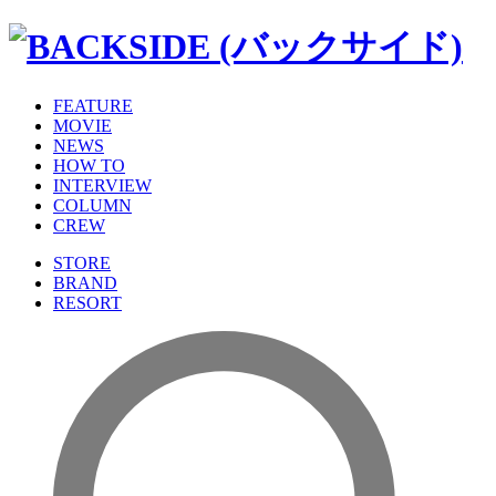
FEATURE
MOVIE
NEWS
HOW TO
INTERVIEW
COLUMN
CREW
STORE
BRAND
RESORT