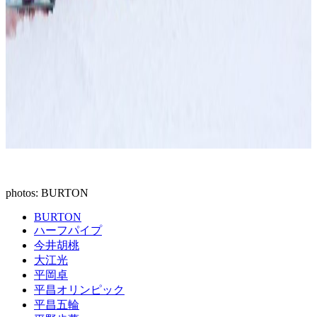
photos: BURTON
BURTON
ハーフパイプ
今井胡桃
大江光
平岡卓
平昌オリンピック
平昌五輪