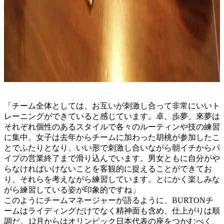
「チーム全体としては、お互いが刺激し合って非常にいいト
レーニングができていると感じています。卓、歩夢、來夢は
それぞれ個性のあるスタイルで各々のルーティンや技の練習
に集中。女子は去年からチームに加わった胡桃が参加したこ
とでふたりとなり、いい形で刺激し合いながら朝イチからパ
イプの営業終了まで滑り込んでいます。男女ともに自分がや
らなければいけないことを客観的に捉えることができてお
り、それらを考えながら練習しています。とにかく楽しみな
がら練習している姿が印象的ですね」
このようにチームマネージャーが語るように、BURTONチ
ームはライディングだけでなく精神面も含め、仕上がりは順
調だ。12月からはオリンピック日本代表の座をつかむべく、