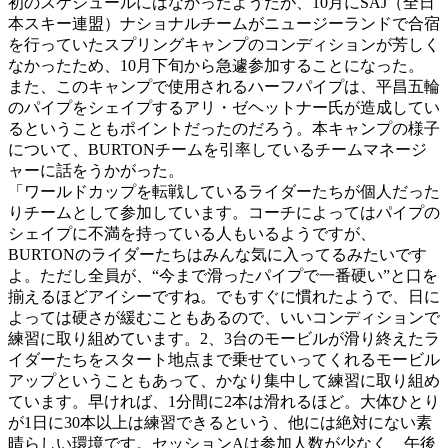
初のスケジュールにはなかったようだが、10月にSAJ（全日
本スキー連盟）ナショナルチームがニュージーランドで合宿
を行っていたスプリングキャンプのコンディションが芳しく
なかったため、10月下旬から急遽参加することになった。
また、このキャンプで使用されるハーフパイプは、平昌五輪
のパイプをシェイプするアリ・ゼヘットナー氏が造成してい
るということもポイントだったのだろう。本キャンプの様子
について、BURTONチームを引率しているチームマネージ
ャーに話をうかがった。
「ワールドカップを転戦しているライダーたちが個人だった
りチームとして参加しています。コーチによってはパイプの
シェイプに不満を持っている人もいるようですが、
BURTONのライダーたちはみんな気に入ってるみたいです
よ。ただし全員が、“今まで滑ったパイプで一番硬い”と口を
揃えるほどアイシーですね。でもすぐに慣れたようで、日に
よっては硬さが緩むこともあるので、いいコンディションで
練習に取り組めています。2、3台のモービルが滑り終えたラ
イダーたちをスタート地点まで乗せていってくれるモービル
アップということもあって、かなり集中して練習に取り組め
ています。早ければ、1分間に2本は滑れるほど。大体ひとり
が1日に30本以上は練習できるという、他には絶対にない素
晴らしい環境です。セッションAは参加人数が少なく、午後