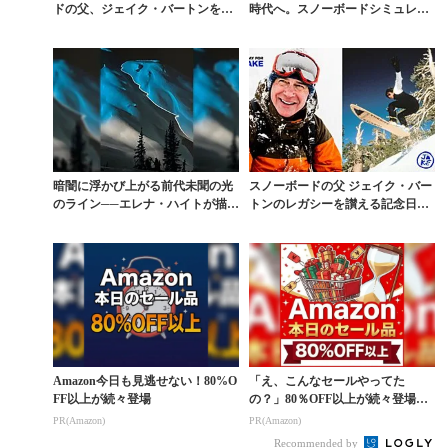
ドの父、ジェイク・バートンを讃
時代へ。スノーボードシミュレー
える日。「A D...
ターが映し出す、新し...
暗闇に浮かび上がる前代未聞の光
スノーボードの父 ジェイク・バー
のライン──エレナ・ハイトが描
トンのレガシーを讃える記念日に
く、雪山の新たな表現
世界45のリゾート...
Amazon今日も見逃せない！80%O
「え、こんなセールやってた
FF以上が続々登場
の？」80％OFF以上が続々登場！
Amazonの本気が...
PR(Amazon)
PR(Amazon)
Recommended by