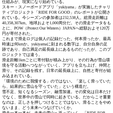
仕組みが、現実になり始めている。
スキー・スノーボードアプリ「yukiyama」が実施したチャリ
ティプロジェクト「RIDE FOR GOOD」のレポートが公開さ
れている。今シーズンの参加者は232,538人。総滑走距離は
40,358,307km。地球およそ1,000周分だ。その滑走データをも
とに、POW（Protect Our Winters）JAPANへ総額およそ120万
円が寄付された。
これまで滑走ログは個人の記録だった。何本滑ったか、最高
時速は何kmか。yukiyamaに刻まれる数字は、自分自身の足
跡であり、自己満足の延長線上にあるものだったが、このプ
ロジェクトでは違う。
滑走距離1kmごとに寄付額が積み上がり、その行為が雪山環
境を守る活動へつながっていく。アプリを立ち上げ、仲間と
滑り、その記録を残す。日常の延長線上に、自然と寄付が組
み込まれている。
「環境のために我慢する」のではない。「楽しく滑っていた
ら、結果的に雪山を守っていた」という構造だ。
雪不足、短くなるシーズン、融雪加速。その変化は日本だけ
でなく、世界中の雪山で同時に起きている。だからこそ重要
なのは、正しさを押しつけることではない。滑ることをやめ
ないまま、どう未来へつなげていくか。
滑走一本一本が、未来の雪山へ返っていく。「RIDE FOR