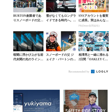
BURTON創業者であ
雪がなくてもロングラ
SNSアカウントを着実
りスノーボードの父、
イドできる時代へ。ス
に成長。実はみんなコ
ジェイク・バートンを
ノーボードシミュレー
コ使ってます。
PR(Dreaw合同会社)
讃える日。「A DAY F
ターが映し出す、新し
OR JAK...
い未来の選択肢
暗闇に浮かび上がる前
スノーボードの父 ジ
相澤亮と一緒に滑れる
代未聞の光のライン─
ェイク・バートンのレ
2日間「OAKLEY CO
─エレナ・ハイトが描
ガシーを讃える記念日
MMUNITY DAYS」
く、雪山の新たな表現
に世界45のリゾートが
が白馬八方尾根で開催
Recommended by
参加「A DAY ...