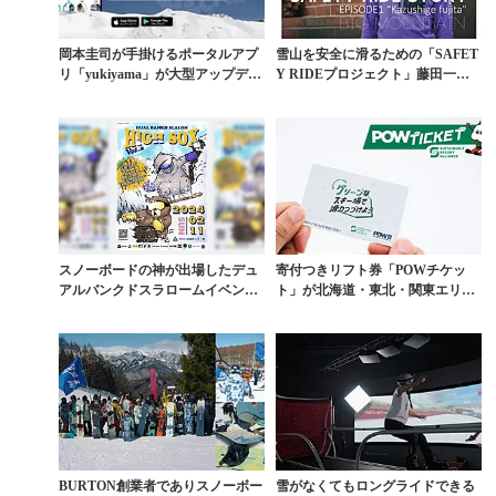
岡本圭司が手掛けるポータルアプ
雪山を安全に滑るための「SAFET
リ「yukiyama」が大型アップデー
Y RIDEプロジェクト」藤田一茂
ト
ストーリー
スノーボードの神が出場したデュ
寄付つきリフト券「POWチケッ
アルバンクドスラロームイベント
ト」が北海道・東北・関東エリア
「HIGHSOX」に...
に拡大。11ゲレンデ...
BURTON創業者でありスノーボー
雪がなくてもロングライドできる