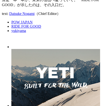
GOOD」が示したのは、その入口だ。
text:
Daisuke Nogami
（Chief Editor）
POW JAPAN
RIDE FOR GOOD
yukiyama