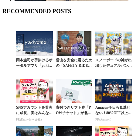
RECOMMENDED POSTS
岡本圭司が手掛けるポ
雪山を安全に滑るため
スノーボードの神が出
ータルアプリ「yukiya
の「SAFETY RIDEプ
場したデュアルバンク
ma」が大型アップデ
ロジェクト」藤田一茂
ドスラロームイベント
ート
ストーリー
「HIGHSOX」に注目
SNSアカウントを着実
寄付つきリフト券「P
Amazon今日も見逃せ
に成長。実はみんなコ
OWチケット」が北海
ない！80%OFF以上が
コ使ってます。
道・東北・関東エリア
続々登場
PR(Dreaw合同会社)
PR(Amazon)
に拡大。11ゲレンデで
サステナブルに滑る