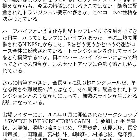
据えながらも、今回の特徴はむしろそこではない。随所に配
置されたトランジション要素の多さが、このコースの性格を
決定づけている。
ハーフパイプという文化を世界トップレベルで発展させてき
た日本。かつてはヒラフにもパイプがあった。その土壌で開
催されるNINESだからこそ、Rをどう使うかという発想がコ
ース全体に反映されている。トランジションを介してライン
をどう構築するのか。日本のハーフパイプシーンによって培
ってきたその感覚が、このセットアップに色濃く落とし込ま
れている。
さらに特筆すべきは、全長50mに及ぶ超ロングレールだ。単
なる長さや難易度の話ではなく、その周囲に配置されたトラ
ンジションとのつながりによって、無数のラインが生まれる
設計になっている。
出場ライダーには、2025年10月に開催されたワークショップ
「SWATCH NINES CREATOR’S CABIN」に参加した平野海
祝、大塚健、湧嶋弓流をはじめ、平野歩夢、荻原大翔、長谷
川帝勝、山田琉聖、宮村結斗、嶋崎珀、村瀬心椛、鬼塚雅、