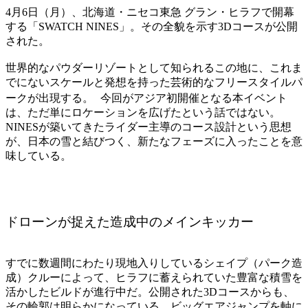
4月6日（月）、北海道・ニセコ東急 グラン・ヒラフで開幕
する「SWATCH NINES」。その全貌を示す3Dコースが公開
された。
世界的なパウダーリゾートとして知られるこの地に、これま
でにないスケールと発想を持った芸術的なフリースタイルパ
ークが出現する。 今回がアジア初開催となる本イベント
は、ただ単にロケーションを広げたという話ではない。
NINESが築いてきたライダー主導のコース設計という思想
が、日本の雪と結びつく、新たなフェーズに入ったことを意
味している。
ドローンが捉えた造成中のメインキッカー
すでに数週間にわたり現地入りしているシェイプ（パーク造
成）クルーによって、ヒラフに蓄えられていた豊富な積雪を
活かしたビルドが進行中だ。公開された3Dコースからも、
その輪郭は明らかになっている。ビッグエアジャンプを軸に