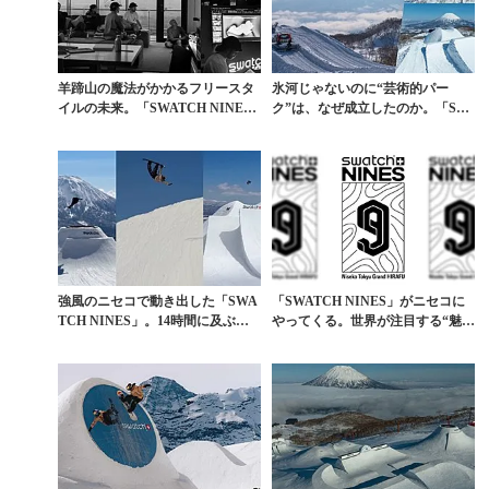
羊蹄山の魔法がかかるフリースタ
氷河じゃないのに“芸術的パー
イルの未来。「SWATCH NINE
ク”は、なぜ成立したのか。「SW
S」がニセコで...
ATCH NINES...
強風のニセコで動き出した「SWA
「SWATCH NINES」がニセコに
TCH NINES」。14時間に及ぶ異
やってくる。世界が注目する“魅せ
例のセッシ...
る雪上アー...