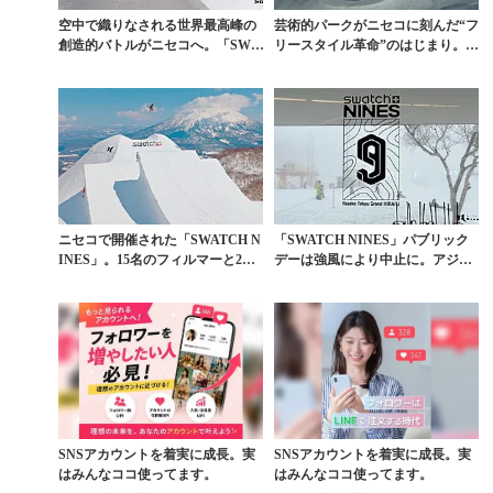
空中で織りなされる世界最高峰の
芸術的パークがニセコに刻んだ“フ
創造的バトルがニセコへ。「SWA
リースタイル革命”のはじまり。
TCH NINES...
「SWATCH N...
ニセコで開催された「SWATCH N
「SWATCH NINES」パブリック
INES」。15名のフィルマーと2機
デーは強風により中止に。アジア
のドロー...
初のニセコ開...
SNSアカウントを着実に成長。実
SNSアカウントを着実に成長。実
はみんなココ使ってます。
はみんなココ使ってます。