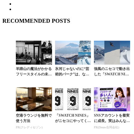
RECOMMENDED POSTS
羊蹄山の魔法がかかる
氷河じゃないのに“芸
強風のニセコで動き出
フリースタイルの未
術的パーク”は、なぜ
した「SWATCH NIN
来。「SWATCH NIN
成立したのか。「SW
ES」。14時間に及ぶ
ES」がニセコで起こ
ATCH NINES」を支
異例のセッション
す変革の全貌
えたニセコの総...
空港ラウンジを無料で
「SWATCH NINES」
SNSアカウントを着実
使う方法
がニセコにやってく
に成長。実はみんなコ
る。世界が注目す
コ使ってます。
PR(クレディセゾン)
PR(Dreaw合同会社)
る“魅せる雪上アー