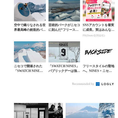
ト”がニセコ東急グ
ラ...
空中で織りなされる世
芸術的パークがニセコ
SNSアカウントを着実
界最高峰の創造的バト
に刻んだ“フリースタ
に成長。実はみんなコ
ルがニセコへ。「SW
イル革命”のはじま
コ使ってます。
PR(Dreaw合同会社)
ATCH NINES 2026」
り。「SWATCH NIN
の日程が...
ES」アジア初上...
ニセコで開催された
「SWATCH NINES」
フリースタイルの聖地
「SWATCH NINE
パブリックデーは強風
へ。NINES × ニセ
S」。15名のフィルマ
により中止に。アジア
コ、伝説の始まり。 |
ーと2機のドローンが
初のニセコ開催、幕を
スノーボード専門ウェ
Recommended by
捉えた現場のリア...
閉じる
ブメディア｜...