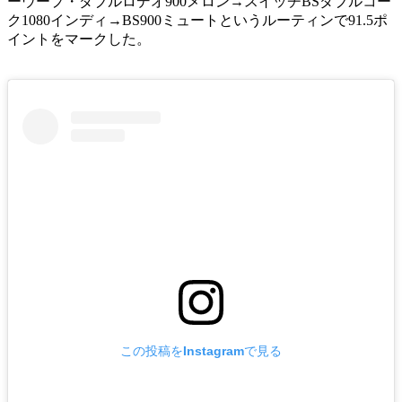
ーウープ・ダブルロデオ900メロン→スイッチBSダブルコー
ク1080インディ→BS900ミュートというルーティンで91.5ポ
イントをマークした。
この投稿をInstagramで見る