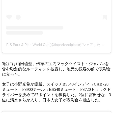
FIS Park & Pipe World Cup(@fisparkandpipe)がシェアした投稿
3位には山田琉聖。伝家の宝刀マックツイスト・ジャパンを
含む独創的なルーティンを披露し、地元の観客の前で表彰台
に立った。
女子は小野光希が優勝。スイッチBS540インディ→CAB720
ミュート→FS900テール→BS540ミュート→FS720トラックド
ライバーを決めて87ポイントを獲得した。2位に冨田せな、3
位に清水さらが入り、日本人女子が表彰台を独占した。