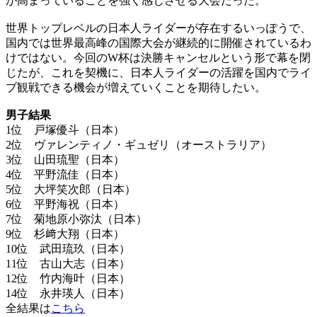
が高まっていることを強く感じさせる大会だった。
世界トップレベルの日本人ライダーが存在するいっぽうで、
国内では世界最高峰の国際大会が継続的に開催されているわ
けではない。今回のW杯は決勝キャンセルという形で幕を閉
じたが、これを契機に、日本人ライダーの活躍を国内でライ
ブ観戦できる機会が増えていくことを期待したい。
男子結果
1位 戸塚優斗（日本）
2位 ヴァレンティノ・ギュゼリ（オーストラリア）
3位 山田琉聖（日本）
4位 平野流佳（日本）
5位 大坪笑次郎（日本）
6位 平野海祝（日本）
7位 菊地原小弥汰（日本）
9位 杉﨑大翔（日本）
10位 武田琉玖（日本）
11位 古山大志（日本）
12位 竹内海叶（日本）
14位 永井瑛人（日本）
全結果は
こちら