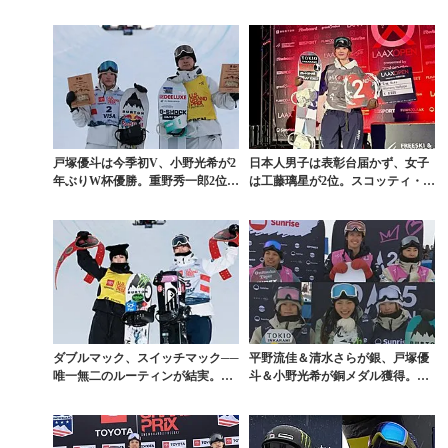
戸塚優斗は今季初V、小野光希が2
日本人男子は表彰台届かず、女子
年ぶりW杯優勝。重野秀一郎2位、
は工藤璃星が2位。スコッティ・ジ
冨田せな3位と日...
ェームス＆チェ・カ...
ダブルマック、スイッチマック──
平野流佳＆清水さらが銀、戸塚優
唯一無二のルーティンが結実。山
斗＆小野光希が銅メダル獲得。世
田琉聖がW杯初優勝...
界選手権ハーフパイプ...