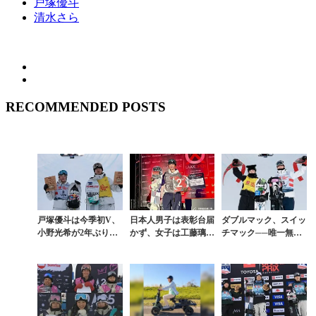
戸塚優斗
清水さら
RECOMMENDED POSTS
戸塚優斗は今季初V、
日本人男子は表彰台届
ダブルマック、スイッ
小野光希が2年ぶりW
かず、女子は工藤璃星
チマック──唯一無二
杯優勝。重野秀一郎2
が2位。スコッティ・
のルーティンが結実。
位、冨田せな3位と日
ジェームス＆チェ・カ
山田琉聖がW杯初優
本勢が五輪へ向けて
オンが優勝。空前絶
勝、戸塚優斗2位で日
加...
後...
本...