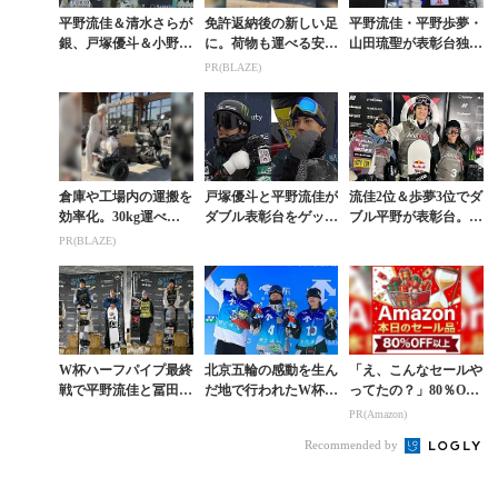
平野流佳＆清水さらが
免許返納後の新しい足
平野流佳・平野歩夢・
銀、戸塚優斗＆小野光
に。荷物も運べる安定
山田琉聖が表彰台独
希が銅メダル獲得。世
の4輪シニアカー
占。清水さらが3位に
PR(BLAZE)
界選手権ハーフパイプ
入ったW杯ハーフパイ
詳報
プの中身を知る
倉庫や工場内の運搬を
戸塚優斗と平野流佳が
流佳2位＆歩夢3位でダ
効率化。30kg運べる
ダブル表彰台をゲッ
ブル平野が表彰台。ト
小さな軽トラ
ト。W杯ハーフパイプ
リプル合戦が繰り広げ
PR(BLAZE)
初戦結果
られた伝統の一戦「L
AAX OPEN」...
W杯ハーフパイプ最終
北京五輪の感動を生ん
「え、こんなセールや
戦で平野流佳と冨田せ
だ地で行われたW杯ハ
ってたの？」80％OFF
なが優勝。流佳は3シ
ーフパイプ開幕戦は戸
以上が続々登場！Am
PR(Amazon)
ーズン連続シーズン総
塚優斗が優勝し山田琉
azonの本気が凄すぎる
Recommended by
合王者に輝く
聖は3位に。平野歩
夢...