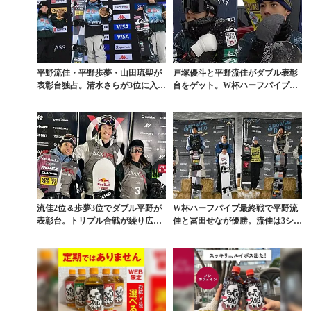
平野流佳・平野歩夢・山田琉聖が
戸塚優斗と平野流佳がダブル表彰
表彰台独占。清水さらが3位に入っ
台をゲット。W杯ハーフパイプ初
たW杯ハーフパイプ...
戦結果
流佳2位＆歩夢3位でダブル平野が
W杯ハーフパイプ最終戦で平野流
表彰台。トリプル合戦が繰り広げ
佳と冨田せなが優勝。流佳は3シー
られた伝統の一戦「...
ズン連続シーズン総...