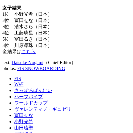
女子結果
1位 小野光希（日本）
2位 冨田せな（日本）
3位 清水さら（日本）
4位 工藤璃星（日本）
5位 冨田るき（日本）
8位 川原凛珠（日本）
全結果は
こちら
text:
Daisuke Nogami
（Chief Editor）
photos:
FIS SNOWBOARDING
FIS
W杯
さっぽろばんけい
ハーフパイプ
ワールドカップ
ヴァレンティノ・ギュゼリ
冨田せな
小野光希
山田琉聖