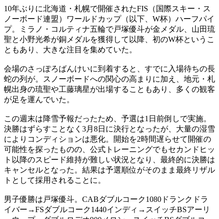
10年ぶりに北海道・札幌で開催されたFIS（国際スキー・ス
ノーボード連盟）ワールドカップ（以下、W杯）ハーフパイ
プ。ミラノ・コルティナ五輪で戸塚優斗が金メダル、山田琉
聖と小野光希が銅メダルを獲得して以降、初のW杯というこ
ともあり、大きな注目を集めていた。
会場のさっぽろばんけいに到着すると、すでに入場待ちの長
蛇の列が。スノーボードへの関心の高まりに加え、地元・札
幌出身の琉聖や工藤璃星が出場することもあり、多くの観客
が足を運んでいた。
この週末は降雪予報だったため、予選は1日前倒しで実施。
決勝はずらすことなく3月8日に決行となったが、大量の湿雪
によりコンディションは悪化。開始を2時間遅らせて開催の
可能性を探ったものの、公式トレーニングでもセカンドヒッ
ト以降のスピード維持が難しい状況となり、最終的に決勝は
キャンセルとなった。結果は予選順位がそのまま最終リザル
トとして採用されることに。
男子優勝は戸塚優斗。CABダブルコーク1080ドランクドラ
イバー→FSダブルコーク1440インディ→スイッチBSアーリ