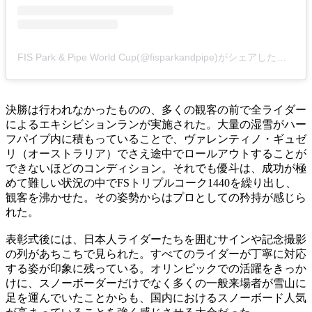
FIS Park & Pipe World Cup(@fisparkandpipe)がシェアした投稿
決勝は行われなかったものの、多くの観客の前で全ライダー
によるエキシビションランが実施された。大量の湿雪がハー
フパイプ内に積もっていることで、ヴァレンティノ・ギュゼ
リ（オーストラリア）でさえ途中でロールアウトすることが
できないほどのコンディション。それでも優斗は、成功が極
めて難しい状況の中でFSトリプルコーク1440を繰り出し、
観客を沸かせた。その姿勢からはプロとしての矜持が感じら
れた。
表彰式後には、日本人ライダーたちを囲むサインや記念撮影
の列があちこちで見られた。すべてのライダーが丁寧に対応
する姿が印象に残っている。オリンピックでの活躍をきっか
けに、スノーボーダーだけでなく多くの一般来場者が雪山に
足を運んでいたことからも、国内におけるスノーボード人気