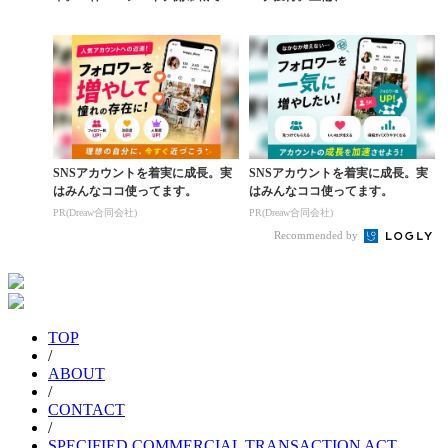
野歩夢が優勝、日本勢男...
Eに続き“3冠...
SNSアカウントを着実に成長。実
SNSアカウントを着実に成長。実
はみんなココ使ってます。
はみんなココ使ってます。
PR(Dreaw合同会社)
PR(Dreaw合同会社)
Recommended by
TOP
/
ABOUT
/
CONTACT
/
SPECIFIED COMMERCIAL TRANSACTION ACT