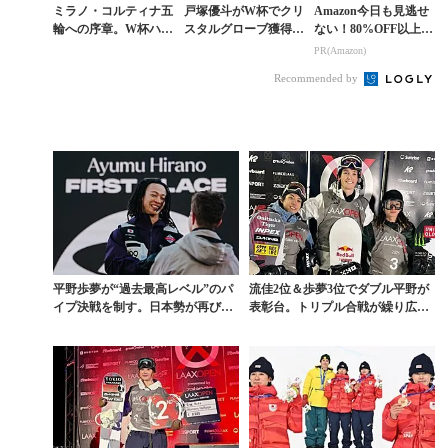
ミラノ・コルティナ五
戸塚優斗がW杯でクリ
Amazon今日も見逃せ
輪への序章。W杯ハー
スタルグローブ獲得。
ない！80%OFF以上が
フパイプ開幕戦で平野
五輪、SNOW LEAGU
続々登場
PR(Amazon)
歩夢が優勝、日本勢男
Eに続き“3冠”で証明
Recommended by
子が表彰台を独占
した真のパイ...
平野歩夢が“過去最高レベル”のパ
流佳2位＆歩夢3位でダブル平野が
イプ決戦を制す。日本勢が再び表
表彰台。トリプル合戦が繰り広げ
彰台を独占した「T...
られた伝統の一戦「...