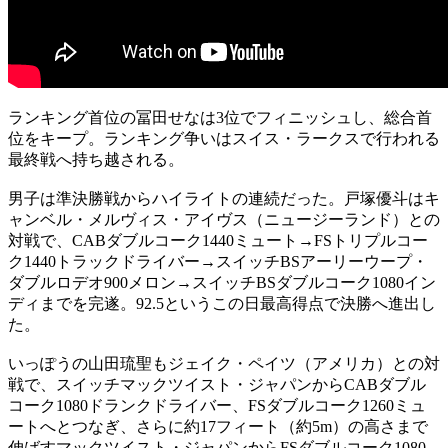
ランキング首位の冨田せなは3位でフィニッシュし、総合首
位をキープ。ランキング争いはスイス・ラークスで行われる
最終戦へ持ち越される。
男子は準決勝戦からハイライトの連続だった。戸塚優斗はキ
ャンベル・メルヴィス・アイヴス（ニュージーランド）との
対戦で、CABダブルコーク1440ミュート→FSトリプルコー
ク1440トラックドライバー→スイッチBSアーリーウープ・
ダブルロデオ900メロン→スイッチBSダブルコーク1080イン
ディまでを完遂。92.5というこの日最高得点で決勝へ進出し
た。
いっぽうの山田琉聖もジェイク・ペイツ（アメリカ）との対
戦で、スイッチマックツイスト・ジャパンからCABダブル
コーク1080ドランクドライバー、FSダブルコーク1260ミュ
ートへとつなぎ、さらに約17フィート（約5m）の高さまで
伸ばすマックツイスト・ジャパンからFSダブルコーク1080