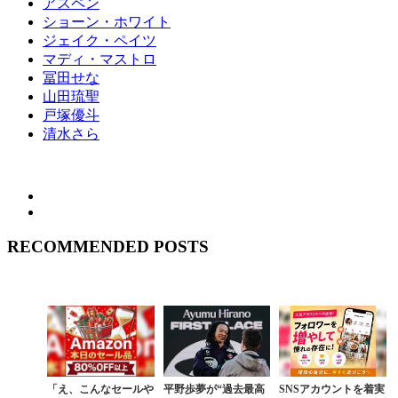
アスペン
ショーン・ホワイト
ジェイク・ペイツ
マディ・マストロ
冨田せな
山田琉聖
戸塚優斗
清水さら
RECOMMENDED POSTS
「え、こんなセールや
平野歩夢が“過去最高
SNSアカウントを着実