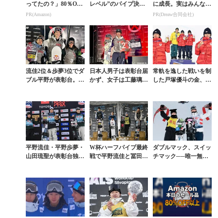
ってたの？」80％OFF
レベル”のパイプ決戦
に成長。実はみんなコ
以上が続々登場！Am
を制す。日本勢が再び
コ使ってます。
PR(Amazon)
PR(Dreaw合同会社)
azonの本気が凄すぎる
表彰台を独占した「T
HE SNOW LE...
流佳2位＆歩夢3位でダ
日本人男子は表彰台届
常軌を逸した戦いを制
ブル平野が表彰台。ト
かず、女子は工藤璃星
した戸塚優斗の金、表
リプル合戦が繰り広げ
が2位。スコッティ・
現力でつかんだ山田琉
られた伝統の一戦「L
ジェームス＆チェ・カ
聖の銅。平野流佳の完
AAX OPEN」...
オンが優勝。空前絶
成度、平野歩夢の極
後...
限...
平野流佳・平野歩夢・
W杯ハーフパイプ最終
ダブルマック、スイッ
山田琉聖が表彰台独
戦で平野流佳と冨田せ
チマック──唯一無二
占。清水さらが3位に
なが優勝。流佳は3シ
のルーティンが結実。
入ったW杯ハーフパイ
ーズン連続シーズン総
山田琉聖がW杯初優
プの中身を知る
合王者に輝く
勝、戸塚優斗2位で日
本...