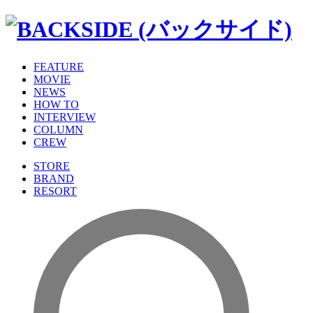
FEATURE
MOVIE
NEWS
HOW TO
INTERVIEW
COLUMN
CREW
STORE
BRAND
RESORT