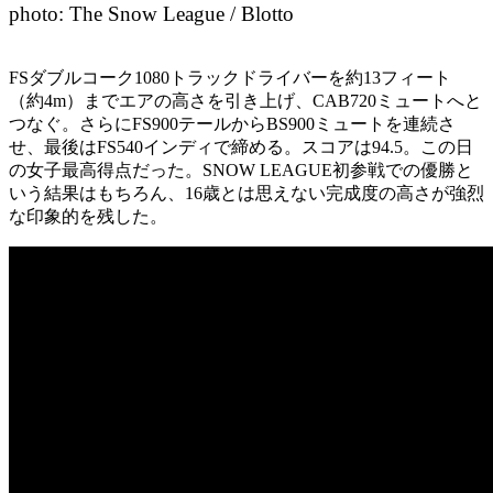
photo: The Snow League / Blotto
FSダブルコーク1080トラックドライバーを約13フィート
（約4m）までエアの高さを引き上げ、CAB720ミュートへと
つなぐ。さらにFS900テールからBS900ミュートを連続さ
せ、最後はFS540インディで締める。スコアは94.5。この日
の女子最高得点だった。SNOW LEAGUE初参戦での優勝と
いう結果はもちろん、16歳とは思えない完成度の高さが強烈
な印象的を残した。