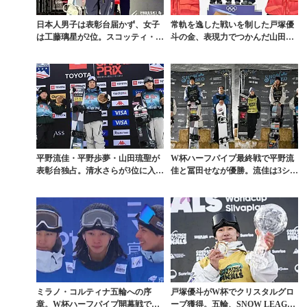
日本人男子は表彰台届かず、女子
常軌を逸した戦いを制した戸塚優
は工藤璃星が2位。スコッティ・ジ
斗の金、表現力でつかんだ山田琉
ェームス＆チェ・カ...
聖の銅。平野流佳の完...
平野流佳・平野歩夢・山田琉聖が
W杯ハーフパイプ最終戦で平野流
表彰台独占。清水さらが3位に入っ
佳と冨田せなが優勝。流佳は3シー
たW杯ハーフパイプ...
ズン連続シーズン総...
ミラノ・コルティナ五輪への序
戸塚優斗がW杯でクリスタルグロ
章。W杯ハーフパイプ開幕戦で平
ーブ獲得。五輪、SNOW LEAGU