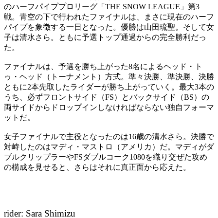
のハーフパイププロリーグ「THE SNOW LEAGUE」第3
戦。青空の下で行われたファイナルは、まさに現在のハーフ
パイプを象徴する一日となった。優勝は山田琉聖。そして女
子は清水さら。ともに予選トップ通過からの完全勝利だっ
た。
ファイナルは、予選を勝ち上がった8名によるヘッド・ト
ゥ・ヘッド（トーナメント）方式。準々決勝、準決勝、決勝
ともに2本先取したライダーが勝ち上がっていく。最大3本の
うち、必ずフロントサイド（FS）とバックサイド（BS）の
両サイドからドロップインしなければならない独自フォーマ
ットだ。
女子ファイナルで主役となったのは16歳の清水さら。決勝で
対峙したのはマディ・マストロ（アメリカ）だ。マディがダ
ブルクリップラーやFSダブルコーク1080を織り交ぜた攻め
の構成を見せると、さらはそれに真正面から応えた。
rider: Sara Shimizu