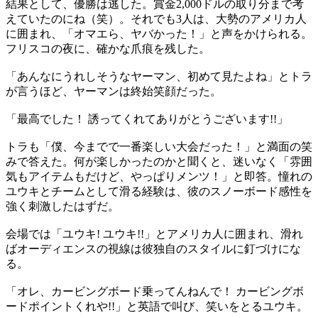
結果として、優勝は逃した。賞金2,000ドルの取り分まで考
えていたのにね（笑）。それでも3人は、大勢のアメリカ人
に囲まれ、「オマエら、ヤバかった！」と声をかけられる。
フリスコの夜に、確かな爪痕を残した。
「あんなにうれしそうなヤーマン、初めて見たよね」とトラ
が言うほど、ヤーマンは終始笑顔だった。
「最高でした！ 誘ってくれてありがとうございます!!」
トラも「僕、今までで一番楽しい大会だった！」と満面の笑
みで答えた。何が楽しかったのかと聞くと、迷いなく「雰囲
気もアイテムもだけど、やっぱりメンツ！」と即答。憧れの
ユウキとチームとして滑る経験は、彼のスノーボード感性を
強く刺激したはずだ。
会場では「ユウキ! ユウキ!!」とアメリカ人に囲まれ、滑れ
ばオーディエンスの視線は彼独自のスタイルに釘づけにな
る。
「オレ、カービングボード乗ってんねんで！ カービングボ
ードポイントくれや!!」と英語で叫び、笑いをとるユウキ。