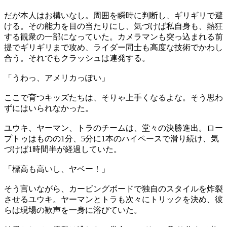
だが本人はお構いなし。周囲を瞬時に判断し、ギリギリで避
ける。その能力を目の当たりにし、気づけば私自身も、熱狂
する観衆の一部になっていた。カメラマンも突っ込まれる前
提でギリギリまで攻め、ライダー同士も高度な技術でかわし
合う。それでもクラッシュは連発する。
「うわっ、アメリカっぽい」
ここで育つキッズたちは、そりゃ上手くなるよな。そう思わ
ずにはいられなかった。
ユウキ、ヤーマン、トラのチームは、堂々の決勝進出。ロー
プトゥはものの1分、5分に1本のハイペースで滑り続け、気
づけば1時間半が経過していた。
「標高も高いし、ヤベー！」
そう言いながら、カービングボードで独自のスタイルを炸裂
させるユウキ。ヤーマンとトラも次々にトリックを決め、彼
らは現場の歓声を一身に浴びていた。