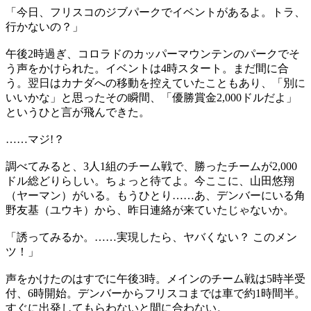
「今日、フリスコのジブパークでイベントがあるよ。トラ、
行かないの？」
午後2時過ぎ、コロラドのカッパーマウンテンのパークでそ
う声をかけられた。イベントは4時スタート。まだ間に合
う。翌日はカナダへの移動を控えていたこともあり、「別に
いいかな」と思ったその瞬間、「優勝賞金2,000ドルだよ」
というひと言が飛んできた。
……マジ!？
調べてみると、3人1組のチーム戦で、勝ったチームが2,000
ドル総どりらしい。ちょっと待てよ。今ここに、山田悠翔
（ヤーマン）がいる。もうひとり……あ、デンバーにいる角
野友基（ユウキ）から、昨日連絡が来ていたじゃないか。
「誘ってみるか。……実現したら、ヤバくない？ このメン
ツ！」
声をかけたのはすでに午後3時。メインのチーム戦は5時半受
付、6時開始。デンバーからフリスコまでは車で約1時間半。
すぐに出発してもらわないと間に合わない。