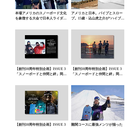
本場アメリカのスノーボード文化
アメリカと日本。パイプとスロー
を象徴する大会で日本人ライダー
プ。15歳・込山虎之介が“ハイブリ
たちが大躍進。片山來...
ッド”で切り拓く...
【創刊10周年特別企画】ISSUE 3
【創刊10周年特別企画】ISSUE 3
「スノーボードと仲間と絆」岡本
「スノーボードと仲間と絆」岡本
圭司×角野友...
圭司×角野友...
【創刊10周年特別企画】ISSUE 3
難関コースに最強メンツが揃った