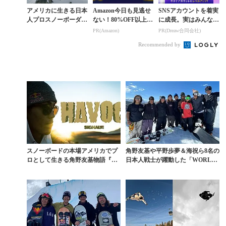
アメリカに生きる日本
Amazon今日も見逃せ
SNSアカウントを着実
人プロスノーボーダー
ない！80%OFF以上が
に成長。実はみんなコ
角野友基が大きな存在
続々登場
コ使ってます。
PR(Amazon)
PR(Dreaw合同会社)
感を示す。主演作『A
Recommended by
IRLOOM』を観...
スノーボードの本場アメリカでプ
角野友基や平野歩夢＆海祝ら8名の
ロとして生きる角野友基物語『HA
日本人戦士が躍動した「WORLD
VOC』開幕
QUARTER...