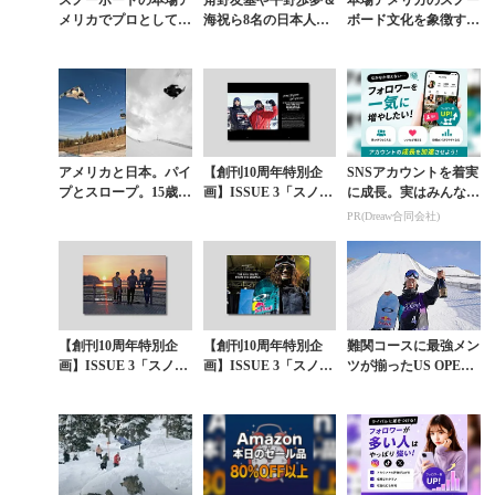
メリカでプロとして生
海祝ら8名の日本人戦
ボード文化を象徴する
きる角野友基物語『H
士が躍動した「WOR
大会で日本人ライダー
AVOC』開幕
LD QUARTERPIPE C
たちが大躍進。片山來
HAMP...
夢が頂点に
アメリカと日本。パイ
【創刊10周年特別企
SNSアカウントを着実
プとスロープ。15歳・
画】ISSUE 3「スノー
に成長。実はみんなコ
込山虎之介が“ハイブ
ボードと仲間と絆」岡
コ使ってます。
PR(Dreaw合同会社)
リッド”で切り拓く新
本圭司×角野友基 “時
時代
空と世代を越...
【創刊10周年特別企
【創刊10周年特別企
難関コースに最強メン
画】ISSUE 3「スノー
画】ISSUE 3「スノー
ツが揃ったUS OPEN
ボードと仲間と絆」岡
ボードと仲間と絆」岡
スロープで角野友基が
本圭司×角野友基 〈第
本圭司×角野友基 〈第
圧勝。完全復活
2章〉“ふた...
3章〉“絶望...