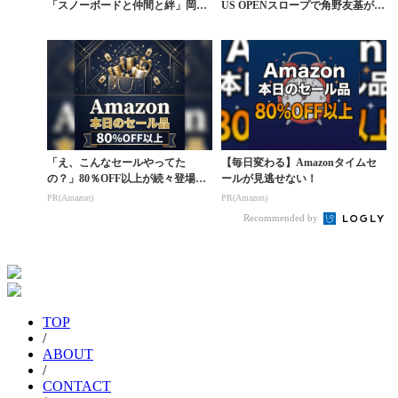
「スノーボードと仲間と絆」岡本
US OPENスロープで角野友基が圧
圭司×角野友...
勝。完全復活
「え、こんなセールやってた
【毎日変わる】Amazonタイムセ
の？」80％OFF以上が続々登場！
ールが見逃せない！
Amazonの本気が...
PR(Amazon)
PR(Amazon)
Recommended by
TOP
/
ABOUT
/
CONTACT