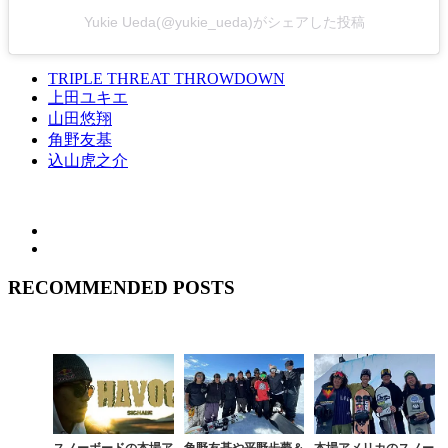
Yukie Ueda(@yukie_ueda)がシェアした投稿
TRIPLE THREAT THROWDOWN
上田ユキエ
山田悠翔
角野友基
込山虎之介
RECOMMENDED POSTS
スノーボードの本場ア
角野友基や平野歩夢＆
本場アメリカのスノー