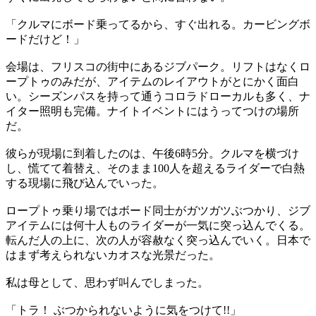
「クルマにボード乗ってるから、すぐ出れる。カービングボ
ードだけど！」
会場は、フリスコの街中にあるジブパーク。リフトはなくロ
ープトゥのみだが、アイテムのレイアウトがとにかく面白
い。シーズンパスを持って通うコロラドローカルも多く、ナ
イター照明も完備。ナイトイベントにはうってつけの場所
だ。
彼らが現場に到着したのは、午後6時5分。クルマを横づけ
し、慌てて着替え、そのまま100人を超えるライダーで白熱
する現場に飛び込んでいった。
ロープトゥ乗り場ではボード同士がガツガツぶつかり、ジブ
アイテムには何十人ものライダーが一気に突っ込んでくる。
転んだ人の上に、次の人が容赦なく突っ込んでいく。日本で
はまず考えられないカオスな光景だった。
私は母として、思わず叫んでしまった。
「トラ！ ぶつかられないように気をつけて!!」