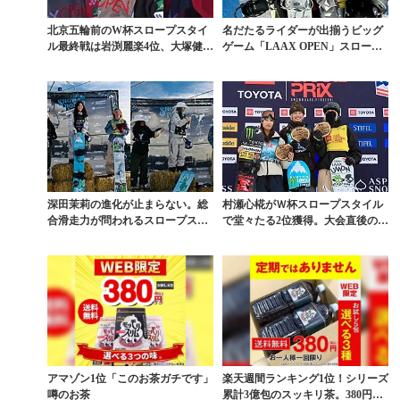
北京五輪前のW杯スロープスタイ
名だたるライダーが出揃うビッグ
ル最終戦は岩渕麗楽4位、大塚健6
ゲーム「LAAX OPEN」スロープ
位、木俣椋真9位
スタイルで村瀬...
深田茉莉の進化が止まらない。総
村瀬心椛がＷ杯スロープスタイル
合滑走力が問われるスロープスタ
で堂々たる2位獲得。大会直後のイ
イルでW杯初優勝
ンタビューで垣間見...
アマゾン1位「このお茶ガチです」
楽天週間ランキング1位！シリーズ
噂のお茶
累計3億包のスッキリ茶。380円で