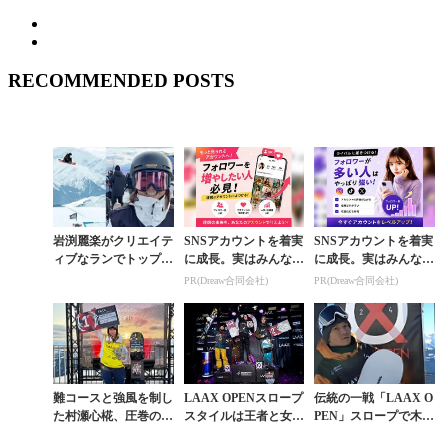
RECOMMENDED POSTS
岩渕麗楽がクリエイテ
SNSアカウントを着実
SNSアカウントを着実
ィブなランでトップ通
に成長。実はみんなコ
に成長。実はみんなコ
過。深田茉莉2位、村
コ使ってます。
コ使ってます。
PR(Dreaw合同会社)
PR(Dreaw合同会社)
瀬心椛7位で決勝へ。
「LAAX OPEN...
難コースと強風を制し
LAAX OPENスロープ
伝統の一戦「LAAX O
た村瀬心椛、圧巻の滑
スタイルは王者と女王
PEN」スロープで木俣
りで優勝。新星・木村
が敗れマックスとエン
椋真が2位の快挙。村