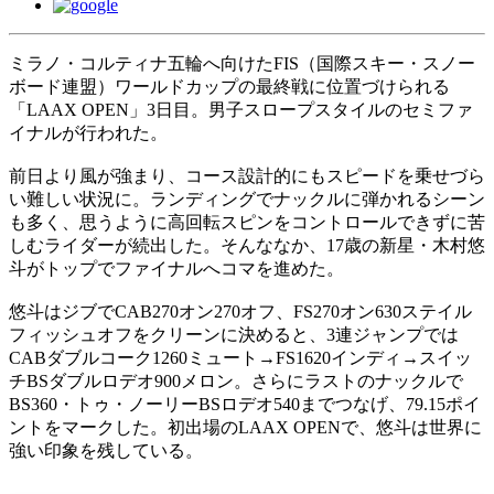
ミラノ・コルティナ五輪へ向けたFIS（国際スキー・スノー
ボード連盟）ワールドカップの最終戦に位置づけられる
「LAAX OPEN」3日目。男子スロープスタイルのセミファ
イナルが行われた。
前日より風が強まり、コース設計的にもスピードを乗せづら
い難しい状況に。ランディングでナックルに弾かれるシーン
も多く、思うように高回転スピンをコントロールできずに苦
しむライダーが続出した。そんななか、17歳の新星・木村悠
斗がトップでファイナルへコマを進めた。
悠斗はジブでCAB270オン270オフ、FS270オン630ステイル
フィッシュオフをクリーンに決めると、3連ジャンプでは
CABダブルコーク1260ミュート→FS1620インディ→スイッ
チBSダブルロデオ900メロン。さらにラストのナックルで
BS360・トゥ・ノーリーBSロデオ540までつなげ、79.15ポイ
ントをマークした。初出場のLAAX OPENで、悠斗は世界に
強い印象を残している。