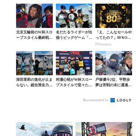
悠斗が2位。「LAAX
ニが優勝
瀬心椛は果敢に1440に
OPEN」スロー...
挑む
北京五輪前のW杯スロ
名だたるライダーが出
「え、こんなセールや
ープスタイル最終戦は
揃うビッグゲーム「L
ってたの？」80％OFF
岩渕麗楽4位、大塚健6
AAX OPEN」スロー
以上が続々登場！Am
PR(Amazon)
位、木俣椋真9位
プスタイルで村瀬心椛
azonの本気が凄すぎる
が3位
深田茉莉の進化が止ま
村瀬心椛がＷ杯スロー
戸塚優斗2位、平野歩
らない。総合滑走力が
プスタイルで堂々たる
夢は苦戦の末に通過。
問われるスロープスタ
2位獲得。大会直後の
清水さら復帰戦2位。
イルでW杯初優勝
インタビューで垣間見
日本勢10名が突破した
Recommended by
えた彼女の強さとは
「LAAX OPE...