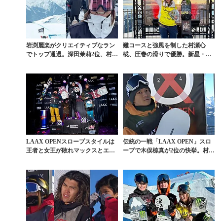
岩渕麗楽がクリエイティブなラン
難コースと強風を制した村瀬心
でトップ通過。深田茉莉2位、村瀬
椛、圧巻の滑りで優勝。新星・木
心椛7位で決勝へ。...
村悠斗が2位。「LAA...
LAAX OPENスロープスタイルは
伝統の一戦「LAAX OPEN」スロ
王者と女王が敗れマックスとエン
ープで木俣椋真が2位の快挙。村瀬
ニが優勝
心椛は果敢に...