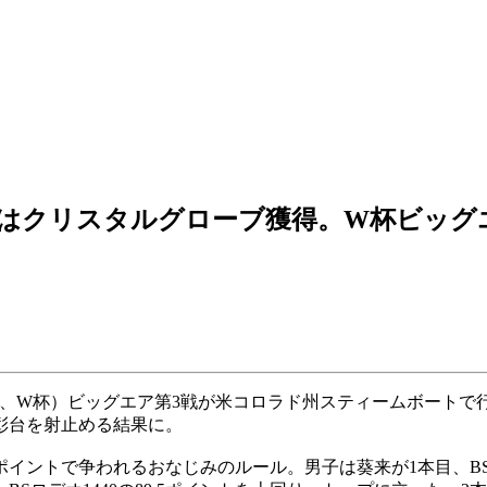
はクリスタルグローブ獲得。W杯ビッグ
下、W杯）ビッグエア第3戦が米コロラド州スティームボート
彰台を射止める結果に。
イントで争われるおなじみのルール。男子は葵来が1本目、BS19