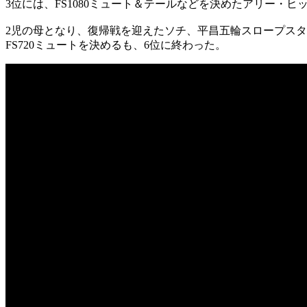
3位には、FS1080ミュート＆テールなどを決めたアリー・
2児の母となり、復帰戦を迎えたソチ、平昌五輪スロープスタ
FS720ミュートを決めるも、6位に終わった。