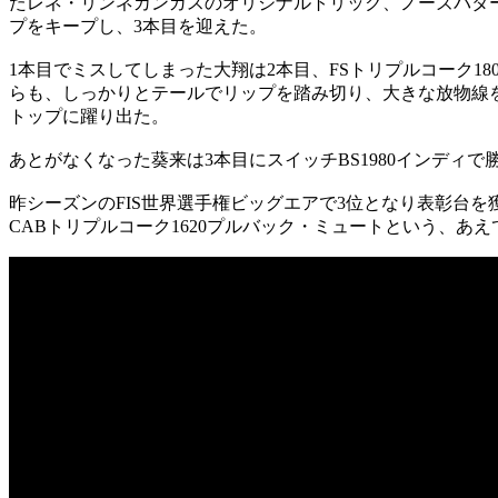
たレネ・リンネカンガスのオリジナルトリック、ノーズバターBSロ
プをキープし、3本目を迎えた。
1本目でミスしてしまった大翔は2本目、FSトリプルコーク1800
らも、しっかりとテールでリップを踏み切り、大きな放物線を描
トップに躍り出た。
あとがなくなった葵来は3本目にスイッチBS1980インデ
昨シーズンのFIS世界選手権ビッグエアで3位となり表彰台を獲
CABトリプルコーク1620プルバック・ミュートという、あえ