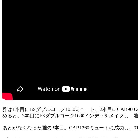
雅は1本目にBSダブルコーク1080ミュート、2本目にCAB9
めると、3本目にFSダブルコーク1080インディをメイクし
あとがなくなった雅の3本目。CAB1260ミュートに成功し、