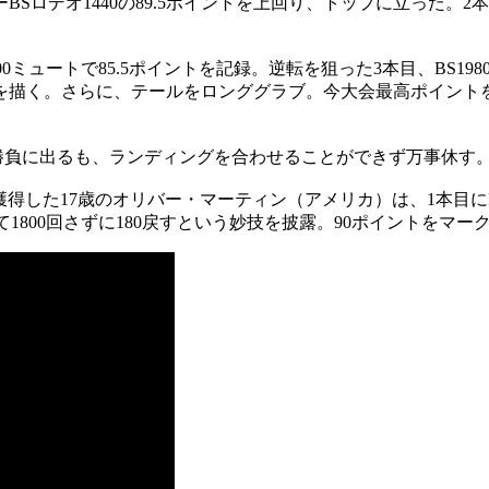
デオ1440の89.5ポイントを上回り、トップに立った。2本目
ミュートで85.5ポイントを記録。逆転を狙った3本目、BS198
く。さらに、テールをロンググラブ。今大会最高ポイントをマーク
ィで勝負に出るも、ランディングを合わせることができず万事休
得した17歳のオリバー・マーティン（アメリカ）は、1本目にF
て1800回さずに180戻すという妙技を披露。90ポイントをマー