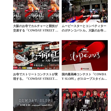
大阪のお寺でカルチャーと競技が
ムービースターとコンペティター
交差する「COWDAY STREET 20
のガチンコバトル。大阪のお寺で
25」が...
「COWDAY ST...
お寺でストリートコンテストが実
国内最高峰コンテスト「COWDA
現する。「COWDAY STREET」
Y SLOPE」がスロープスタイル国
が大阪・北御...
際大会へ昇華