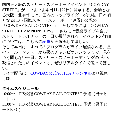
国内最大級のストリートスノーボードイベント「COWDAY
STREET」が、いよいよ本日11月22日に開幕する。会場とな
る大阪・北御堂には、国内のトップライダーが集結。日本初
となるFIS（国際スキー・スノーボード連盟）公認の
「COWDAY RAIL CONTEST」、そして夜には「COWDAY
STREET CHAMPIONSHIPS」、さらには音楽ライブを含む
ストリートカルチャーの一日が展開される。イベントの詳細
については、こちらの
記事
から確認してほしい。
そして本日は、すべてのプログラムがライブ配信される。昼
のレールコンテストから夜のチャンピオンシップまで、息を
つく間もない一日。ストリートスノーボーディングの“今”が
凝縮されたこのイベントは、ぜひリアルタイムで追ってほし
い。
ライブ配信は、
COWDAY公式YouTubeチャンネル
より視聴
可能。
タイムスケジュール
10:00〜 FIS公認 COWDAY RAIL CONTEST 予選（男子ヒ
ートA）
11:00〜 FIS公認 COWDAY RAIL CONTEST 予選（男子ヒ
ートB / C）