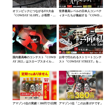
オリンピックにつながるFIS大会
世界最高レベルの日本人コンペテ
「COWDAY SLOPE」が長野・白
ィターたちが集結する「COWDA
馬で本日開...
Y SLOPE 2...
国内最高峰のコンテスト「COWD
お寺で行われるストリートコンテ
AY 2022」はスロープスタイル＆
スト「COWDAY STREET」をラ
映像バトル
イブ配信でチ...
アマゾン1位の実績！380円で5日間
アマゾン1位「このお茶ガチです」