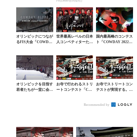
PR(Dreaw合同会社)
「COWDAY STREE
ル国際大会へ昇華
T」が再び
オリンピックにつなが
世界最高レベルの日本
国内最高峰のコンテス
るFIS大会「COWDA
人コンペティターたち
ト「COWDAY 2022」
Y SLOPE」が長野・
が集結する「COWDA
はスロープスタイル＆
白馬で本日開幕
Y SLOPE 2024」
映像バトル
オリンピックを目指す
お寺で行われるストリ
お寺でストリートコン
若者たちが一堂に会し
ートコンテスト「CO
テストが実現する。
た「COWDAY SLOP
WDAY STREET」を
「COWDAY STREE
E」ハイライト動画
ライブ配信でチェック
T」が大阪・北御堂で
Recommended by
11月開催