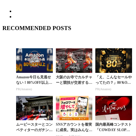
RECOMMENDED POSTS
Amazon今日も見逃せ
大阪のお寺でカルチャ
「え、こんなセールや
ない！80%OFF以上が
ーと競技が交差する
ってたの？」80％OFF
続々登場
「COWDAY STREET
以上が続々登場！Am
PR(Amazon)
PR(Amazon)
2025」が再び。FIS公
azonの本気が凄すぎる
認レー...
ムービースターとコン
SNSアカウントを着実
国内最高峰コンテスト
ペティターのガチンコ
に成長。実はみんなコ
「COWDAY SLOP
バトル。大阪のお寺で
コ使ってます。
E」がスロープスタイ