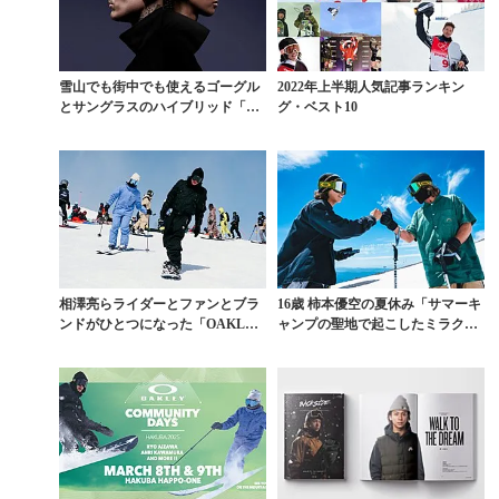
雪山でも街中でも使えるゴーグル
2022年上半期人気記事ランキン
とサングラスのハイブリッド「FL
グ・ベスト10
EX SCAPE」...
相澤亮らライダーとファンとブラ
16歳 柿本優空の夏休み「サマーキ
ンドがひとつになった「OAKLEY
ャンプの聖地で起こしたミラク
COMMUNI...
ル」Vol.2