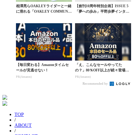
相澤亮らOAKLEYライダーと一緒
【創刊10周年特別企画】ISSUE 5
に滑れる「OAKLEY COMMUNIT
「夢への歩み」平野歩夢インタビ
Y D...
ュー〈はじめ...
【毎日変わる】Amazonタイムセ
「え、こんなセールやってた
ールが見逃せない！
の？」80％OFF以上が続々登場！
Amazonの本気が...
PR(Amazon)
PR(Amazon)
Recommended by
TOP
/
ABOUT
/