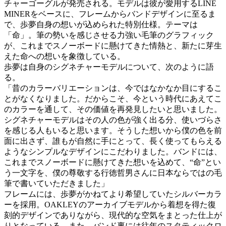
チャーゴーグルが発売される。モデルは彼が愛用するLINE
MINERをベースに、フレームからバンドデザインに至るま
で、歩夢自身の想いが込められた特別仕様。テーマは
「命」。筆の勢いを感じさせる力強い毛筆のグラフィック
が、これまでスノーボードに懸けてきた情熱と、新たに芽生
えた命への想いを象徴している。
歩夢は自身のシグネチャーモデルについて、次のように語
る。
「昔のカラーバリエーションは、今ではなかなか目にするこ
とがなくなりました。だからこそ、今という時代にあえてこ
のカラーを通して、その価値を再発見したいと思いました。
シグネチャーモデルはその人の色が強く出る分、使いづらさ
を感じる人もいると思います。そうした想いから僕の色を前
面に出さず、誰もが自然に手にとって、長く使ってもらえる
ようなシンプルなデザインにこだわりました。バンドには、
これまでスノーボードに懸けてきた想いを込めて、“命”とい
う一文字を、僕の尊敬する行徳哲男さんに日本ならではの毛
筆で書いていただきました」
フレームには、歩夢がかねてより希望していたシルバーカラ
ーを採用。OAKLEYのアーカイブモデルから着想を得た復
刻的デザインでありながら、現代的な空気をまとった仕上が
りとなっている。また、バンド裏には往年のスタティックロ