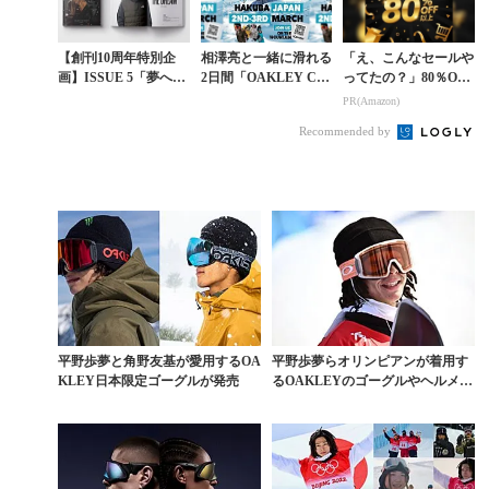
【創刊10周年特別企
相澤亮と一緒に滑れる
「え、こんなセールや
画】ISSUE 5「夢への
2日間「OAKLEY CO
ってたの？」80％OFF
歩み」平野歩夢インタ
MMUNITY DAYS」
以上が続々登場！Am
PR(Amazon)
ビュー〈はじめに〉
が白馬八方尾根で開催
azonの本気が凄すぎる
Recommended by
平野歩夢と角野友基が愛用するOA
平野歩夢らオリンピアンが着用す
KLEY日本限定ゴーグルが発売
るOAKLEYのゴーグルやヘルメッ
トをゲットせよ