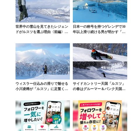
世界中の雪山を見てきたレジェン
日本一の称号を持つゲレンデで30
ドがルスツを選ぶ理由〈前編〉
年以上滑り続ける男が明かす「ル
「サイドカントリー天国...
スツ」の真価【SI...
ウィスラー仕込みの滑りで魅せる
サイドカントリー天国「ルスツ」
小川凌稀が「ルスツ」に足繁く通
の春はグルーマー＆バンク天国。
う理由【SIDECO...
安藤健次が“二刀流”...