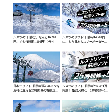
ルスツの1日券は、なんと16,200
ルスツのリフト1日券が14,500円
円。でも“1時間1,100円”でサイド
に。もう日本人スノーボーダー
カント...
は“サイドカント...
日本一リフト1日券が高いルスツを
ルスツのリフト1日券がついに1万
お得に滑れる25時間券の有効活用
円超！ 断然お得な「25時間券+5」
法をローカルが伝...
とは？