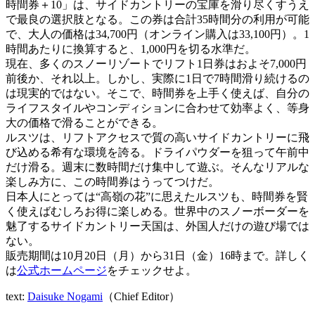
時間券＋10」は、サイドカントリーの宝庫を滑り尽くすうえ
で最良の選択肢となる。この券は合計35時間分の利用が可能
で、大人の価格は34,700円（オンライン購入は33,100円）。1
時間あたりに換算すると、1,000円を切る水準だ。
現在、多くのスノーリゾートでリフト1日券はおよそ7,000円
前後か、それ以上。しかし、実際に1日で7時間滑り続けるの
は現実的ではない。そこで、時間券を上手く使えば、自分の
ライフスタイルやコンディションに合わせて効率よく、等身
大の価格で滑ることができる。
ルスツは、リフトアクセスで質の高いサイドカントリーに飛
び込める希有な環境を誇る。ドライパウダーを狙って午前中
だけ滑る。週末に数時間だけ集中して遊ぶ。そんなリアルな
楽しみ方に、この時間券はうってつけだ。
日本人にとっては“高嶺の花”に思えたルスツも、時間券を賢
く使えばむしろお得に楽しめる。世界中のスノーボーダーを
魅了するサイドカントリー天国は、外国人だけの遊び場では
ない。
販売期間は10月20日（月）から31日（金）16時まで。詳しく
は
公式ホームページ
をチェックせよ。
text:
Daisuke Nogami
（Chief Editor）