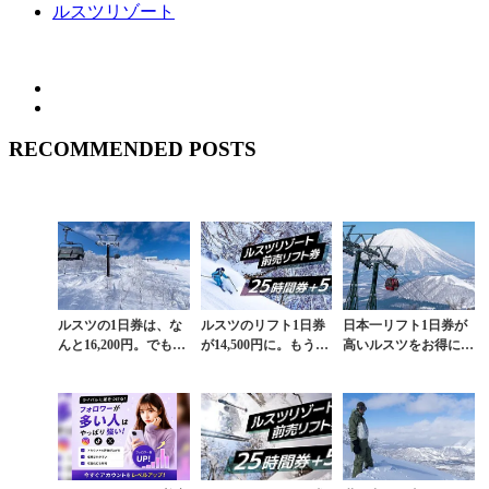
ルスツリゾート
RECOMMENDED POSTS
ルスツの1日券は、な
ルスツのリフト1日券
日本一リフト1日券が
んと16,200円。でも“1
が14,500円に。もう日
高いルスツをお得に滑
時間1,100円”でサイド
本人スノーボーダー
れる25時間券の有効活
カントリー天国を遊び
は“サイドカントリー
用法をローカルが伝授
尽くす...
天国”を滑れない...
【FREERIDE...