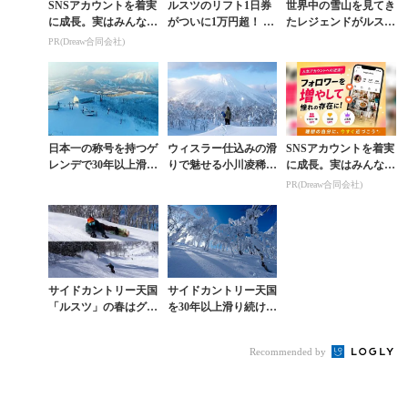
SNSアカウントを着実
ルスツのリフト1日券
世界中の雪山を見てき
に成長。実はみんなコ
がついに1万円超！ 断
たレジェンドがルスツ
コ使ってます。
然お得な「25時間券+
を選ぶ理由〈前編〉
PR(Dreaw合同会社)
5」とは？
「サイドカントリー天
国だから」【FREE
R...
日本一の称号を持つゲ
ウィスラー仕込みの滑
SNSアカウントを着実
レンデで30年以上滑り
りで魅せる小川凌稀が
に成長。実はみんなコ
続ける男が明かす「ル
「ルスツ」に足繁く通
コ使ってます。
PR(Dreaw合同会社)
スツ」の真価【SIDE
う理由【SIDECOUN
COUNTRY ...
TRY HEAV...
サイドカントリー天国
サイドカントリー天国
「ルスツ」の春はグル
を30年以上滑り続ける
ーマー＆バンク天国。
男が語るルスツ完全攻
安藤健次が“二刀流”で
略法【FREERIDE PA
Recommended by
当て込みまくった一...
RADIS...