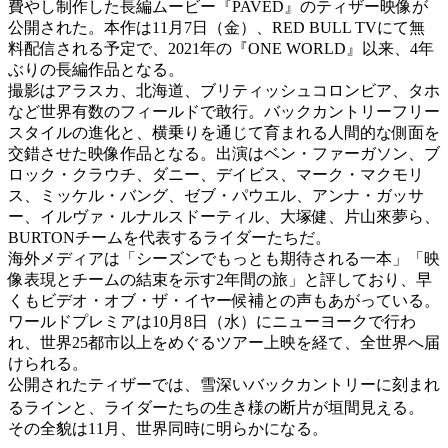
費やし制作した長編ムービー『PAVED』のティザー映像が
公開された。本作は11月7日（金）、RED BULL TVにて無
料配信される予定で、2021年の『ONE WORLD』以来、4年
ぶりの長編作品となる。
撮影はアラスカ、北海道、ブリティッシュコロンビア、タホ
など世界有数のフィールドで敢行。バックカントリーフリー
スタイルの進化と、横乗りを通じて育まれる人間的な側面を
交錯させた映像作品となる。出演はベン・ファーガソン、ブ
ロック・クラウチ、ダニー、デイビス、マーク・マクモリ
ス、ミッケル・バング、ゼブ・パウエル、アンナ・ガッサ
ー、イルヴァ・ルナルスドーティル、大塚健、片山來夢ら、
BURTONチームを代表するライダーたちだ。
海外メディアは「シーズンでもっとも期待される一本」「映
像表現とチームの結束を示す2年間の旅」と評しており、早
くもビデオ・オブ・ザ・イヤー候補との声もあがっている。
ワールドプレミアは10月8日（水）にニューヨークで行わ
れ、世界25都市以上をめぐるツアー上映を経て、全世界へ届
けられる。
公開されたティザーでは、雪深いバックカントリーに刻まれ
るラインと、ライダーたちの生き様の断片が垣間見える。
その全貌は11月、世界同時に明らかになる。