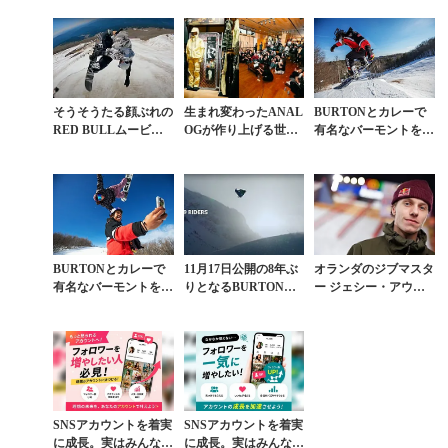
『PAVED』が11月7日
VED』が描くスノー
禁。片山來夢＆大塚
（...
ボード...
健...
そうそうたる顔ぶれの
生まれ変わったANAL
BURTONとカレーで
RED BULLムービー
OGが作り上げる世界
有名なバーモントをゼ
のトリを飾った角野友
観に酔いしれた『BL
ブ・パウエルらが巡る
基の真価
OOOM』試写会ルポ
道路トリップ【後編】
BURTONとカレーで
11月17日公開の8年ぶ
オランダのジブマスタ
有名なバーモントをゼ
りとなるBURTON作
ー ジェシー・アウグ
ブ・パウエルらが巡る
品『ONE WORLD』
スティヌスが8キンク
道路トリップ【前編】
公式トレーラー解禁
レールを完全攻略
SNSアカウントを着実
SNSアカウントを着実
に成長。実はみんなコ
に成長。実はみんなコ