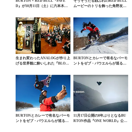
BURTON × RED BULL『PAVE
そうそうたる顔ぶれのRED BULL
D』が10月11日（土）に六本木で
ムービーのトリを飾った角野友基
解...
の真価
生まれ変わったANALOGが作り上
BURTONとカレーで有名なバーモ
げる世界観に酔いしれた『BLOO
ントをゼブ・パウエルらが巡る道
OM』試写会ル...
路トリップ【後編...
BURTONとカレーで有名なバーモ
11月17日公開の8年ぶりとなるBU
ントをゼブ・パウエルらが巡る道
RTON作品『ONE WORLD』公式
路トリップ【前編...
トレー...