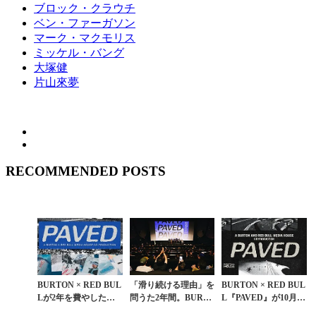
ブロック・クラウチ
ベン・ファーガソン
マーク・マクモリス
ミッケル・バング
大塚健
片山來夢
RECOMMENDED POSTS
BURTON × RED BUL
「滑り続ける理由」を
BURTON × RED BUL
Lが2年を費やした共
問うた2年間。BURT
L『PAVED』が10月11
同制作。長編ムービー
ON × RED BULL『PA
日（土）に六本木で解