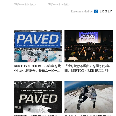
コ使ってます。
コ使ってます。
PR(Dreaw合同会社)
PR(Dreaw合同会社)
Recommended by
BURTON × RED BULLが2年を費
「滑り続ける理由」を問うた2年
やした共同制作。長編ムービー『P
間。BURTON × RED BULL『PAV
AV...
ED...