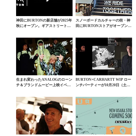
神田にBURTONの新店舗が2025年
スノーボードカルチャーの街・神
秋にオープン。ギアストリートに
田にBURTONストアがオープン。
新たな動き
都内2店舗目とな...
生まれ変わったANALOGのローン
BURTON×CARHARTT WIP ロー
チ＆ブランドムービー上映イベン
ンチパーティーが10月20日（土）
トが東京と大阪で...
開...