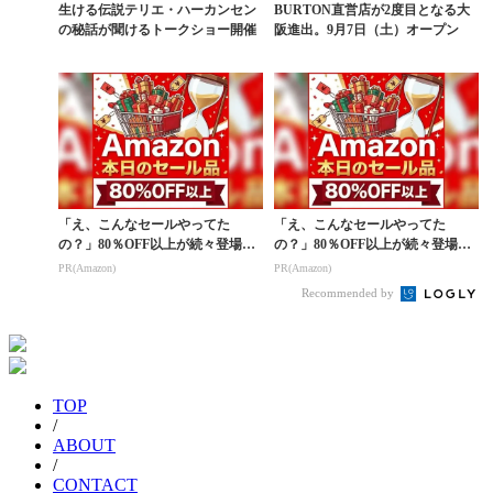
生ける伝説テリエ・ハーカンセン
BURTON直営店が2度目となる大
の秘話が聞けるトークショー開催
阪進出。9月7日（土）オープン
「え、こんなセールやってた
「え、こんなセールやってた
の？」80％OFF以上が続々登場！
の？」80％OFF以上が続々登場！
Amazonの本気が...
Amazonの本気が...
PR(Amazon)
PR(Amazon)
Recommended by
TOP
/
ABOUT
/
CONTACT