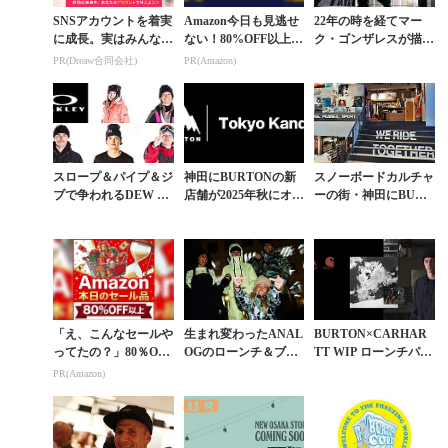
SNSアカウントを着実
Amazon今日も見逃せ
22年の時を経てマー
に成長。実はみんなコ
ない！80%OFF以上が
ク・ゴンザレスが描い
コ使ってます。
続々登場
たミッヒ・アルビンの
PR(Dreaw合同会社)
PR(Amazon)
BURTINボードが復刻
スロープ＆パイプ＆ジ
神田にBURTONの新
スノーボードカルチャ
ブで争われるDEW T
店舗が2025年秋にオー
ーの街・神田にBURT
OURチームチャレン
プン。ギアストリート
ONストアがオープ
ジはOAKLEYが優勝
に新たな動き
ン。都内2店舗目とな
る拠点
「え、こんなセールや
生まれ変わったANAL
BURTON×CARHAR
ってたの？」80％OFF
OGのローンチ＆ブラ
TT WIP ローンチパー
以上が続々登場！Am
ンドムービー上映イベ
ティーが10月20日
PR(Amazon)
azonの本気が凄すぎる
ントが東京と大阪で開
（土）開催
催