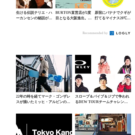
生ける伝説テリエ・ハ
BURTON直営店が2度
原宿にバナナでクギが
ーカンセンの秘話が聞
目となる大阪進出。9
打てるマイナス20℃の
けるトークショー開催
月7日（土）オープン
コールドルームが出
現！
Recommended by
22年の時を経てマーク・ゴンザレ
スロープ＆パイプ＆ジブで争われ
スが描いたミッヒ・アルビンのBU
るDEW TOURチームチャレンジ
RTINボードが...
はOAKLEYが...