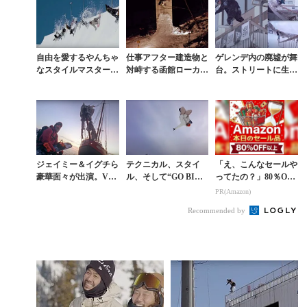
自由を愛するやんちゃ
仕事アフター建造物と
ゲレンデ内の廃墟が舞
なスタイルマスターた
対峙する函館ローカル
台。ストリートに生き
ちが贈る新作ムービー
の生き様『函館ジャパ
るライダーたちが大暴
予告編
ン』予告編
れしたジャムセッショ
ン「SPADA」
ジェイミー＆イグチら
テクニカル、スタイ
「え、こんなセールや
豪華面々が出演。VA
ル、そして“GO BI
ってたの？」80％OFF
NS初の長編ムービー
G”。フリースタイル
以上が続々登場！Am
PR(Amazon)
予告編
の核を詰め込んだ『T
azonの本気が凄すぎる
Recommended by
HE REALM』予...