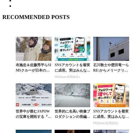
RECOMMENDED POSTS
布施忠＆佐藤秀平らSI
SNSアカウントを着実
石川敦士や壁田竜一ら
MSクルーが日本の雪
に成長。実はみんなコ
RE:からメリークリス
山を開拓した『BOON
コ使ってます。
マス。最新作が48時間
PR(Dreaw合同会社)
DOCKING』予告編
限定無料公開
世界中が羨むJAPOW
世界的に名高い映像プ
SNSアカウントを着実
の宝庫を開拓する『B
ロダクションの長編作
に成長。実はみんなコ
OONDOCKING』ト
品に片山來夢が出演。
コ使ってます。
PR(Dreaw合同会社)
レーラー第2弾
SHRED BOTS『RET
URN』予告...