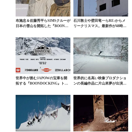
布施忠＆佐藤秀平らSIMSクルーが
石川敦士や壁田竜一らRE:からメ
日本の雪山を開拓した『BOONDO
リークリスマス。最新作が48時間
CKING』...
限定無料公開
世界中が羨むJAPOWの宝庫を開
世界的に名高い映像プロダクショ
拓する『BOONDOCKING』トレ
ンの長編作品に片山來夢が出演。
ーラー第2弾
SHRED BOTS...