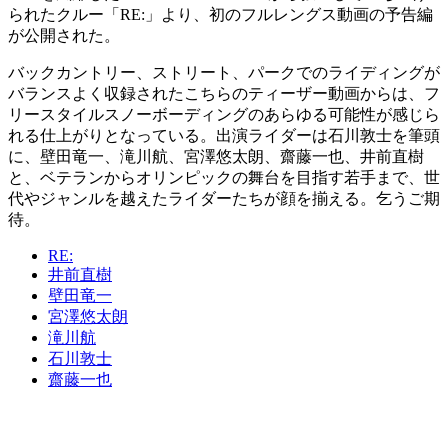
られたクルー「RE:」より、初のフルレングス動画の予告編
が公開された。
バックカントリー、ストリート、パークでのライディングが
バランスよく収録されたこちらのティーザー動画からは、フ
リースタイルスノーボーディングのあらゆる可能性が感じら
れる仕上がりとなっている。出演ライダーは石川敦士を筆頭
に、壁田竜一、滝川航、宮澤悠太朗、齋藤一也、井前直樹
と、ベテランからオリンピックの舞台を目指す若手まで、世
代やジャンルを越えたライダーたちが顔を揃える。乞うご期
待。
RE:
井前直樹
壁田竜一
宮澤悠太朗
滝川航
石川敦士
齋藤一也