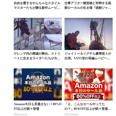
自由を愛するやんちゃなスタイル
仕事アフター建造物と対峙する函
マスターたちが贈る新作ムービー
館ローカルの生き様『函館ジャパ
予告編
ン』予告編
ゲレンデ内の廃墟が舞台。ストリ
ジェイミー＆イグチら豪華面々が
ートに生きるライダーたちが大暴
出演。VANS初の長編ムービー予
れしたジャムセッショ...
告編
Amazon今日も見逃せない！80%O
「え、こんなセールやってた
FF以上が続々登場
の？」80％OFF以上が続々登場！
Amazonの本気が...
PR(Amazon)
PR(Amazon)