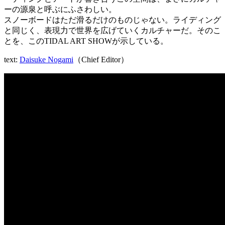
ーの源泉と呼ぶにふさわしい。
スノーボードはただ滑るだけのものじゃない。ライディング
と同じく、表現力で世界を広げていくカルチャーだ。そのこ
とを、このTIDAL ART SHOWが示している。
text:
Daisuke Nogami
（Chief Editor）