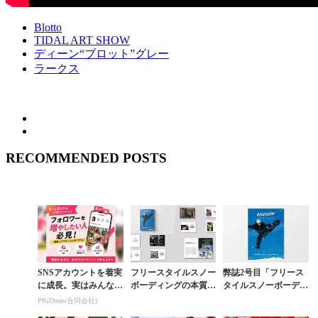
Blotto
TIDAL ART SHOW
ディーン“ブロット”グレー
ラークス
RECOMMENDED POSTS
SNSアカウントを着実
フリースタイルスノー
弊誌2号目「フリース
に成長。実はみんなコ
ボーディングの本質
タイルスノーボーディ
コ使ってます。
は、生き方そのものに
ングの本質」1月17日
PR(Dreaw合同会社)
あった【創刊10周年特
（火）発売