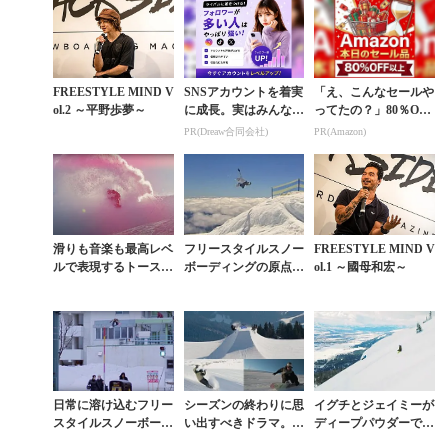
別企画】
FREESTYLE MIND V
SNSアカウントを着実
「え、こんなセールや
ol.2 ～平野歩夢～
に成長。実はみんなコ
ってたの？」80％OFF
コ使ってます。
以上が続々登場！Am
PR(Dreaw合同会社)
PR(Amazon)
azonの本気が凄すぎる
滑りも音楽も最高レベ
フリースタイルスノー
FREESTYLE MIND V
ルで表現するトースタ
ボーディングの原点で
ol.1 ～國母和宏～
イン×ブランドンが贈
あるスケートライクな
る『FLAT PINK』
カッコよさ
日常に溶け込むフリー
シーズンの終わりに思
イグチとジェイミーが
スタイルスノーボーデ
い出すべきドラマ。
ディープパウダーでセ
ィングを表現。VANS
『Keep The Love』が
ッションする最新映像