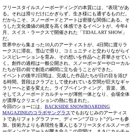
フリースタイルスノーボーディングの本質には、“表現”があ
る。それは滑りだけにかぎらず、生き様にも通ずるものだ。
だからこそ、スノーボードとアートは密接な関係にある。そ
うした文化価値の純度を高く体感できるイベントが、今年4
月、スイス・ラークスで開催された「TIDAL ART SHOW」
だ。
世界中から集まった10人のアーティストが、4日間に渡りラ
ークスに滞在。雪山で滑り、コミュニティと交わりながらイ
ンスピレーションを育み、その想いを作品へと昇華させてい
く。創作の過程は一般公開され、スノーボーダーやローカル
たちが目の前で創造の瞬間に立ち会うことができた。
イベントの後半2日間は、完成した作品たちが日の目を浴び
る時間。普段はクラブとして使われている空間が巨大なギャ
ラリーへと姿を変えた。ライブペインティング、音楽、酒、
そしてスノーボードカルチャーが渾然一体となり、会場全体
が濃厚なクリエイションの熱に包まれた。
今回のショーには、
BACKSIDE SNOWBOARDING
MAGAZINEのコラボサングラス
でもおなじみのアーティス
トでありフォトグラファー、ディーン“ブロット”グレーも参
加。技術力よりも表現性を重んじるフリースタイルスノーボ
ーディングとアートが響き合うこの空間は、まさにカルチャ