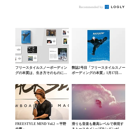
作『TRIPLE』
映すフリースタイルの
Recommended by
原点
フリースタイルスノーボーディン
弊誌2号目「フリースタイルスノー
グの本質は、生き方そのものにあ
ボーディングの本質」1月17日
った【創刊10周年特...
（火）発売
FREESTYLE MIND Vol.2 ～平野
滑りも音楽も最高レベルで表現す
歩夢～
るトースタイン×ブランドンが贈