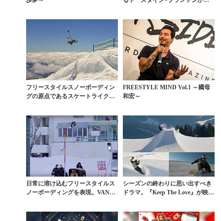
る『FLAT PIN...
フリースタイルスノーボーディン
FREESTYLE MIND Vol.1 ～國母
グの原点であるスケートライクな
和宏～
カッコよさ
日常に溶け込むフリースタイルス
シーズンの終わりに思い出すべき
ノーボーディングを表現。VANS
ドラマ。『Keep The Love』が映す
作『TRIPLE』
フリー...