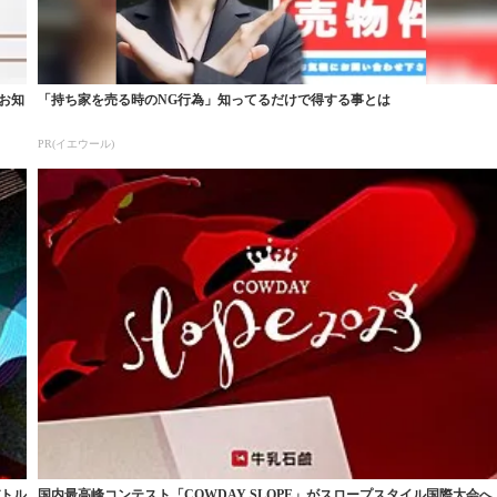
お知
「持ち家を売る時のNG行為」知ってるだけで得する事とは
PR(イエウール)
バトル
国内最高峰コンテスト「COWDAY SLOPE」がスロープスタイル国際大会へ