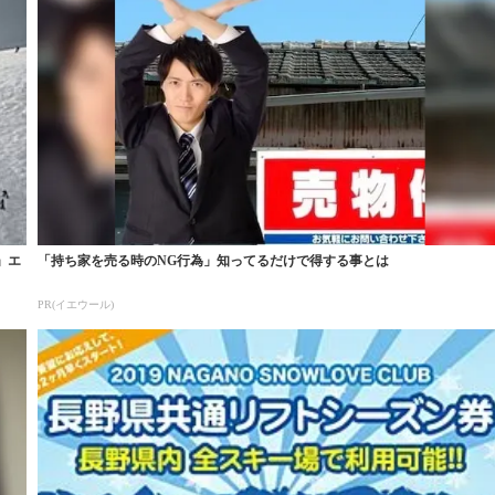
」エ
「持ち家を売る時のNG行為」知ってるだけで得する事とは
PR(イエウール)