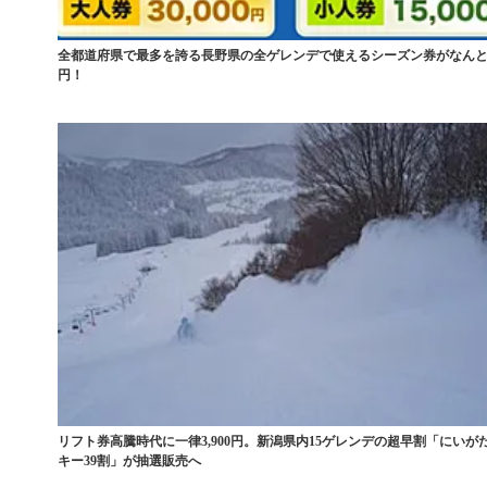
全都道府県で最多を誇る長野県の全ゲレンデで使えるシーズン券がなんと
円！
リフト券高騰時代に一律3,900円。新潟県内15ゲレンデの超早割「にいが
キー39割」が抽選販売へ