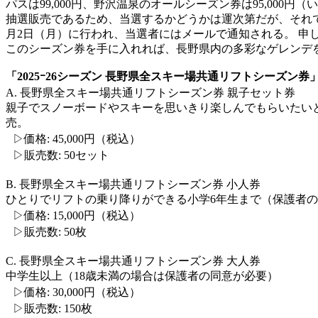
パスは99,000円、野沢温泉のオールシーズン券は95,00
抽選販売であるため、当選するかどうかは運次第だが、それでも
月2日（月）に行われ、当選者にはメールで通知される。 申し
このシーズン券を手に入れれば、長野県内の多彩なゲレンデを
「2025ｰ26シーズン 長野県全スキー場共通リフトシーズン券
A. 長野県全スキー場共通リフトシーズン券 親子セット券
親子でスノーボードやスキーを思いきり楽しんでもらいたいと
売。
▷価格: 45,000円（税込）
▷販売数: 50セット
B. 長野県全スキー場共通リフトシーズン券 小人券
ひとりでリフトの乗り降りができる小学6年生まで（保護者
▷価格: 15,000円（税込）
▷販売数: 50枚
C. 長野県全スキー場共通リフトシーズン券 大人券
中学生以上（18歳未満の場合は保護者の同意が必要）
▷価格: 30,000円（税込）
▷販売数: 150枚