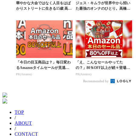
華やかな大会ではなく人目をはば
ジェス・キムラが世界中から招い
かりストリートに生きる15歳 高森
た最強のオンナのひとり。高橋博
日葵のこれまでと...
美フルパート
「今日の目玉商品は？」毎日変わ
「え、こんなセールやってた
るAmazonタイムセールが見逃せ
の？」80％OFF以上が続々登場！
ない
Amazonの本気が...
PR(Amazon)
PR(Amazon)
Recommended by
TOP
/
ABOUT
/
CONTACT