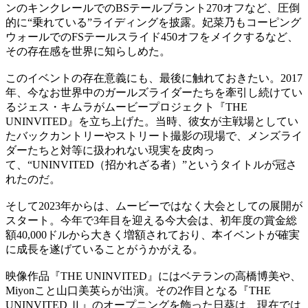
ンのキンクレールでのBSテールブラント270オフなど、圧倒
的に“乗れている”ライディングを披露。妃菜乃もコーピング
ウォールでのFSテールスライド450オフをメイクするなど、
その存在感を世界に知らしめた。
このイベントの存在意義にも、最後に触れておきたい。2017
年、今なお世界中のガールズライダーたちを牽引し続けてい
るジェス・キムラがムービープロジェクト『THE
UNINVITED』を立ち上げた。当時、彼女が主戦場としてい
たバックカントリーやストリート撮影の現場で、メンズライ
ダーたちと対等に扱われない現実を皮肉っ
て、“UNINVITED（招かれざる者）”というタイトルが冠さ
れたのだ。
そして2023年からは、ムービーではなく大会としての展開が
スタート。今年で3年目を迎える今大会は、初年度の賞金総
額40,000ドルから大きく増額されており、本イベントが確実
に成長を遂げていることがうかがえる。
映像作品『THE UNINVITED』にはベテランの高橋博美や、
Miyonこと山口美英らが出演。その2作目となる『THE
UNINVITED Ⅱ』のオープニングを飾った日葵は、現在では