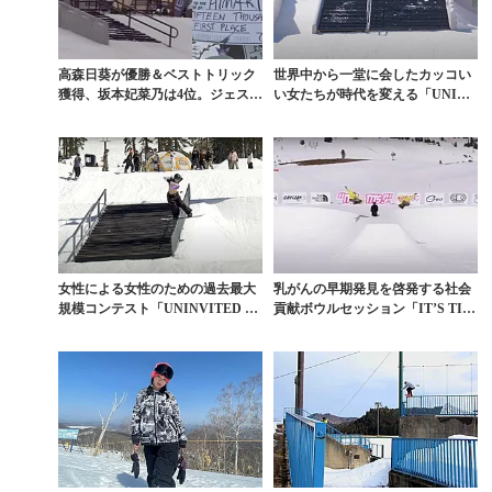
高森日葵が優勝＆ベストトリック
世界中から一堂に会したカッコい
獲得、坂本妃菜乃は4位。ジェス・
い女たちが時代を変える「UNINV
キムラ主宰「THE...
ITED INV...
女性による女性のための過去最大
乳がんの早期発見を啓発する社会
規模コンテスト「UNINVITED IN
貢献ボウルセッション「IT’S TIT
VITAT...
S!」