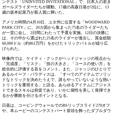
ンテスト「UNINVITED INVITATIONAL」で、日本人の若き
ガールズライダーたちが躍動。17歳の高森日葵が2位に、13
歳の坂本妃菜乃が新人賞に輝いた。
アメリカ時間の4月10日、ユタ州に位置する「WOODWARD
PARK CITY」に、20カ国から集まった75名のライダーたち
が一堂に会し、2日間にわたって予選を実施。12日の決勝に
は、その中から選ばれた25名のライダーが進出し、賞金総額
60,000ドル（約861万円）をかけたトリックバトルが繰り広
げられた。
映像内では、ケイティ・クックがヘッドジャッジの視点から
「完成度」「リスク」「技の大きさ」「コースの使い方」を
総合的に評価する旨をコメント。また、ジャッジのひとりで
あるルイーフ・パラディスは、「すべてのアイテムでソリッ
ドなトリックを決めたうえで、誰もやっていないような熱い
トリックを重視する」と語る。あらゆるアイテムにアジャス
トできるスキルは前提であり、いかに個性を美しく発揮でき
るかが勝敗を分けるポイントとなる。
日葵は、コーピングウォールでのBSリップスライド270オフ
や、本ムービーのコンテストパート冒頭を飾ったダブルダウ