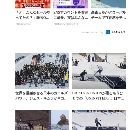
「え、こんなセールや
SNSアカウントを着実
高森日葵がグローバル
ってたの？」80％OFF
に成長。実はみんなコ
チームで存在感を発
以上が続々登場！Am
コ使ってます。
揮。CAPITA＆UNIO
PR(Amazon)
PR(Dreaw合同会社)
azonの本気が凄すぎる
Nが“つながり”を目的
Recommended by
としたツアー『...
世界を震撼させる日本のガールズ
CAPiTA ＆ UNIONが贈るもうひ
パワー。ジェス・キムラがネコマ
とつの「UNINVITED」。日本人
マウンテンに持ち込...
ガー...