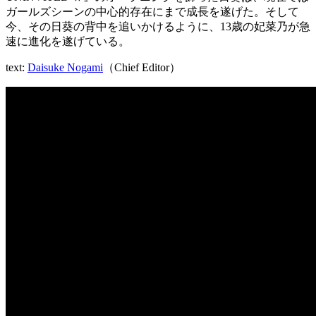
ガールズシーンの中心的存在にまで成長を遂げた。そして
今、その日葵の背中を追いかけるように、13歳の妃菜乃が急
速に進化を遂げている。
text:
Daisuke Nogami
（Chief Editor）