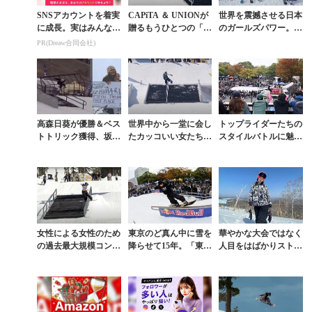
SNSアカウントを着実
CAPiTA ＆ UNIONが
世界を震撼させる日本
に成長。実はみんなコ
贈るもうひとつの「U
のガールズパワー。ジ
コ使ってます。
NINVITED」。日本
ェス・キムラがネコマ
PR(Dreaw合同会社)
人ガールズライダーた
マウンテンに持ち込ん
ちの現...
だ「THE UNI...
高森日葵が優勝＆ベス
世界中から一堂に会し
トップライダーたちの
トトリック獲得、坂本
たカッコいい女たちが
スタイルバトルに魅了
妃菜乃は4位。ジェ
時代を変える「UNIN
された多くの若者たち
ス・キムラ主宰「TH
VITED INVITATION
が社会貢献「東京雪祭
E UNINVITED...
AL」
SNOWBANK P...
女性による女性のため
東京のど真ん中に雪を
華やかな大会ではなく
の過去最大規模コンテ
降らせて15年。「東京
人目をはばかりストリ
スト「UNINVITED I
雪祭 SNOWBANK PA
ートに生きる15歳 高
NVITATIONAL」
Y IT FORWARD」が
森日葵のこれまでとこ
提...
れから