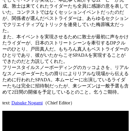
成。敦士は来てくれたライダーたち全員に感謝の意を表して
いた。コンテストではなくセッションイベントだったのだ
が、関係者が選んだベストライダーは、あらゆるセクション
でクリエイティブなトリックを連発していた梅原颯太だっ
た。
また、本イベントを実現させるために敦士が最初に声をかけ
たライダーが、日本のストリートシーンを牽引するDPクル
ーのひとり、戸田真人だ。もちろん真人もベストライダーの
ひとりであり、彼がいたからこそSPADAを実現することが
できたのだと力説してくれた。
フリースタイルスノーボーディングのカッコよさを、リアル
なスノーボーダーたちの滑りによりリアルな現場から伝える
ために行われたSPADA。本ムービーに出演しているライダ
ーたちは完全に招待制だったが、来シーズンは一般予選も含
めて2日間の開催を予定しているとのこと。乞うご期待。
text:
Daisuke Nogami
（Chief Editor）