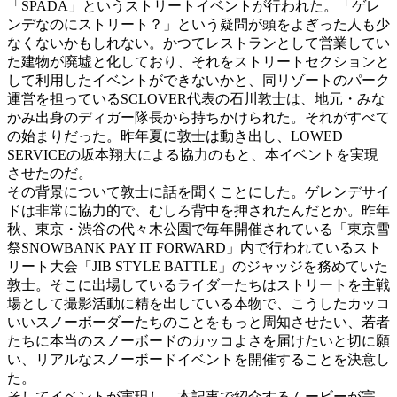
「SPADA」というストリートイベントが行われた。「ゲレ
ンデなのにストリート？」という疑問が頭をよぎった人も少
なくないかもしれない。かつてレストランとして営業してい
た建物が廃墟と化しており、それをストリートセクションと
して利用したイベントができないかと、同リゾートのパーク
運営を担っているSCLOVER代表の石川敦士は、地元・みな
かみ出身のディガー隊長から持ちかけられた。それがすべて
の始まりだった。昨年夏に敦士は動き出し、LOWED
SERVICEの坂本翔大による協力のもと、本イベントを実現
させたのだ。
その背景について敦士に話を聞くことにした。ゲレンデサイ
ドは非常に協力的で、むしろ背中を押されたんだとか。昨年
秋、東京・渋谷の代々木公園で毎年開催されている「東京雪
祭SNOWBANK PAY IT FORWARD」内で行われているスト
リート大会「JIB STYLE BATTLE」のジャッジを務めていた
敦士。そこに出場しているライダーたちはストリートを主戦
場として撮影活動に精を出している本物で、こうしたカッコ
いいスノーボーダーたちのことをもっと周知させたい、若者
たちに本当のスノーボードのカッコよさを届けたいと切に願
い、リアルなスノーボードイベントを開催することを決意し
た。
そしてイベントが実現し、本記事で紹介するムービーが完