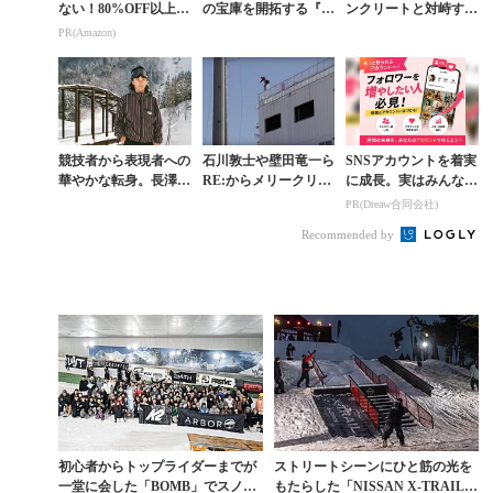
ない！80%OFF以上が
の宝庫を開拓する『B
ンクリートと対峙する
続々登場
OONDOCKING』ト
社会人チーム「グーフ
PR(Amazon)
レーラー第2弾
ィーズ」を知る
競技者から表現者への
石川敦士や壁田竜一ら
SNSアカウントを着実
華やかな転身。長澤颯
RE:からメリークリス
に成長。実はみんなコ
飛が仲間とともにこだ
マス。最新作が48時間
コ使ってます。
PR(Dreaw合同会社)
わるフリースタイルの
限定無料公開
Recommended by
美学
初心者からトップライダーまでが
ストリートシーンにひと筋の光を
一堂に会した「BOMB」でスノー
もたらした「NISSAN X-TRAIL e-