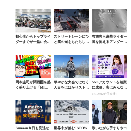
初心者からトップライ
ストリートシーンにひ
布施忠ら豪華ライダー
ダーまでが一堂に会し
と筋の光をもたらした
陣を抱えるアンダーウ
た「BOMB」でスノー
「NISSAN X-TRAIL
エアブランド「UN」
ボードのカッコよさを
e-4ORCE RAIL J...
始動
知る
岡本圭司が関西圏を熱
華やかな大会ではなく
SNSアカウントを着実
く盛り上げる「MIXJ
人目をはばかりストリ
に成長。実はみんなコ
UICE FESTIVAL 201
ートに生きる15歳 高
コ使ってます。
PR(Dreaw合同会社)
7」開催決定
森日葵のこれまでとこ
れから
Amazon今日も見逃せ
世界中が羨むJAPOW
歌いながら手すりやコ