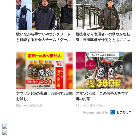
歌いながら手すりやコンクリート
競技者から表現者への華やかな転
と対峙する社会人チーム「グーフ
身。長澤颯飛が仲間とともにこだ
ィーズ」を知る
わるフリースタイルの...
アマゾン1位の実績！380円で5日間
アマゾン1位「このお茶ガチです」
お試し。
噂のお茶
PR(ハーブ健康本舗)
PR(ハーブ健康本舗)
Recommended by