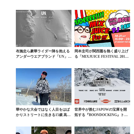
ボードのカッコよさ...
4O...
布施忠ら豪華ライダー陣を抱える
岡本圭司が関西圏を熱く盛り上げ
アンダーウエアブランド「UN」始
る「MIXJUICE FESTIVAL 201
動
7」...
華やかな大会ではなく人目をはば
世界中が羨むJAPOWの宝庫を開
かりストリートに生きる15歳 高森
拓する『BOONDOCKING』トレ
日葵のこれまでと...
ーラー第2弾