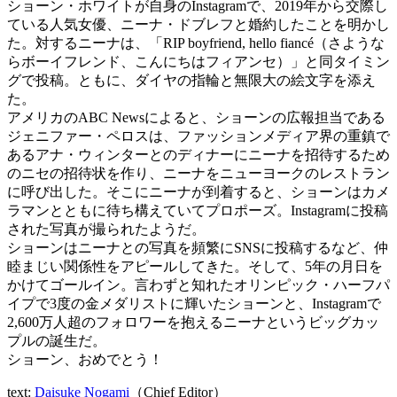
ショーン・ホワイトが自身のInstagramで、2019年から交際し
ている人気女優、ニーナ・ドブレフと婚約したことを明かし
た。対するニーナは、「RIP boyfriend, hello fiancé（さような
らボーイフレンド、こんにちはフィアンセ）」と同タイミン
グで投稿。ともに、ダイヤの指輪と無限大の絵文字を添え
た。
アメリカのABC Newsによると、ショーンの広報担当である
ジェニファー・ペロスは、ファッションメディア界の重鎮で
あるアナ・ウィンターとのディナーにニーナを招待するため
のニセの招待状を作り、ニーナをニューヨークのレストラン
に呼び出した。そこにニーナが到着すると、ショーンはカメ
ラマンとともに待ち構えていてプロポーズ。Instagramに投稿
された写真が撮られたようだ。
ショーンはニーナとの写真を頻繁にSNSに投稿するなど、仲
睦まじい関係性をアピールしてきた。そして、5年の月日を
かけてゴールイン。言わずと知れたオリンピック・ハーフパ
イプで3度の金メダリストに輝いたショーンと、Instagramで
2,600万人超のフォロワーを抱えるニーナというビッグカッ
プルの誕生だ。
ショーン、おめでとう！
text:
Daisuke Nogami
（Chief Editor）