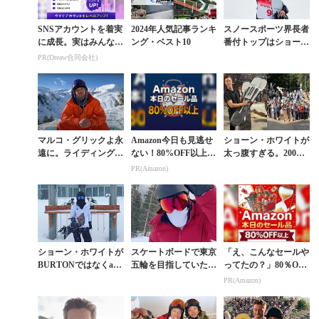
SNSアカウントを着実
2024年人気記事ランキ
スノースポーツ界長者
に成長。実はみんなコ
ング・ベスト10
番付トップはショー
コ使ってます。
ン・ホワイト。その推
PR(Dreaw合同会社)
定資産額は？
マルコ・グリックよ永
Amazon今日も見逃せ
ショーン・ホワイトが
遠に。ライディングに
ない！80%OFF以上が
太っ腹すぎる。200本
人生を捧げた男が滑走
続々登場
超のボードをキャンパ
PR(Amazon)
中の事故で死亡
ーたちにプレゼント
ショーン・ホワイトが
スケートボードで東京
「え、こんなセールや
BURTONではなくadi
五輪を目指していたシ
ってたの？」80％OFF
dasを着用。まさかの
ョーン・ホワイトが雪
以上が続々登場！Am
PR(Amazon)
電撃移籍!?
上復帰
azonの本気が凄すぎる