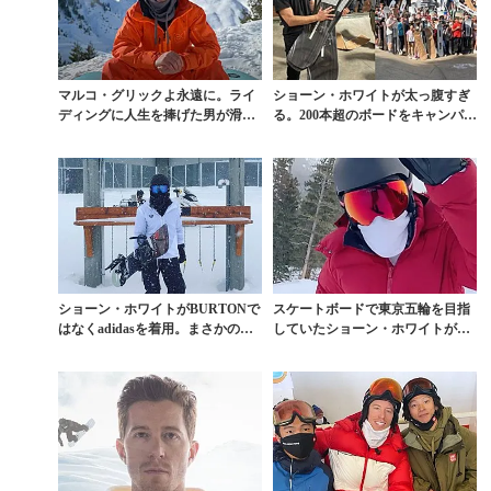
マルコ・グリックよ永遠に。ライ
ショーン・ホワイトが太っ腹すぎ
ディングに人生を捧げた男が滑走
る。200本超のボードをキャンパー
中の事故で死亡
たちにプレゼント
ショーン・ホワイトがBURTONで
スケートボードで東京五輪を目指
はなくadidasを着用。まさかの電
していたショーン・ホワイトが雪
撃移籍!?
上復帰