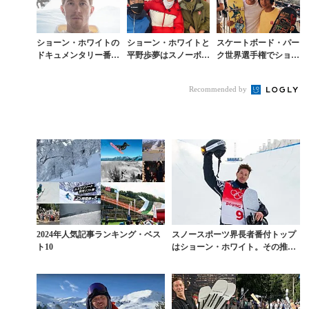
ショーン・ホワイトの
ショーン・ホワイトと
スケートボード・パー
ドキュメンタリー番組
平野歩夢はスノーボー
ク世界選手権でショー
が米大手メディアから
ドに乗り替えて練習
ン・ホワイトと平野歩
配信決定
中。北京五輪の行方
夢が再戦
Recommended by
2024年人気記事ランキング・ベス
スノースポーツ界長者番付トップ
ト10
はショーン・ホワイト。その推定
資産額は？