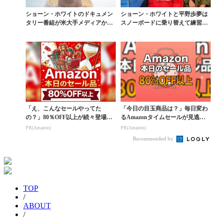
ショーン・ホワイトのドキュメン
ショーン・ホワイトと平野歩夢は
タリー番組が米大手メディアから
スノーボードに乗り替えて練習
配信決定
中。北京五輪の行方
「え、こんなセールやってた
「今日の目玉商品は？」毎日変わ
の？」80％OFF以上が続々登場！
るAmazonタイムセールが見逃せ
Amazonの本気が...
ない
PR(Amazon)
PR(Amazon)
Recommended by
TOP
/
ABOUT
/