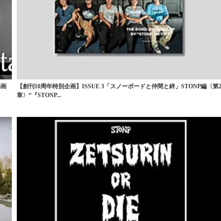
動画
【創刊10周年特別企画】ISSUE 3「スノーボードと仲間と絆」STONP編〈第
章〉“『STONP...