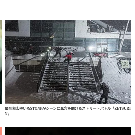
國母和宏率いるSTONPがシーンに風穴を開けるストリートバトル『ZETSURI
N』