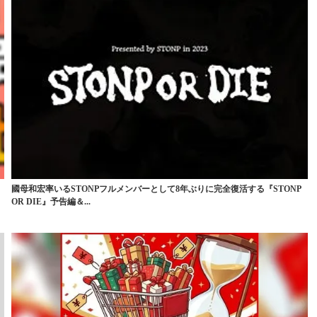
國母和宏率いるSTONPフルメンバーとして8年ぶりに完全復活する『STONP
OR DIE』予告編＆...