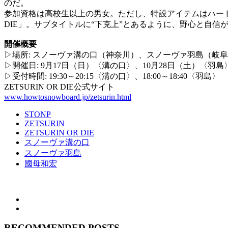
のだ。
参加資格は高校生以上の男女。ただし、特設アイテムはハード
DIE」。サブタイトルに“下克上”とあるように、野心と自
開催概要
▷場所: スノーヴァ溝の口（神奈川）、スノーヴァ羽島（岐
▷開催日: 9月17日（日）〈溝の口〉、10月28日（土）〈羽島
▷受付時間: 19:30～20:15〈溝の口〉、18:00～18:40〈羽島〉
ZETSURIN OR DIE公式サイト
www.howtosnowboard.jp/zetsurin.html
STONP
ZETSURIN
ZETSURIN OR DIE
スノーヴァ溝の口
スノーヴァ羽島
國母和宏
RECOMMENDED POSTS