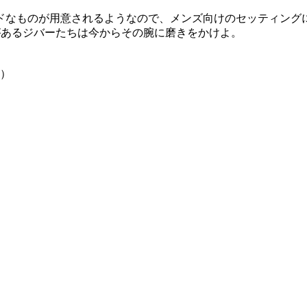
なものが用意されるようなので、メンズ向けのセッティングになる
信があるジバーたちは今からその腕に磨きをかけよ。
阜）
〉