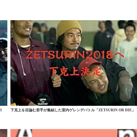
I
下克上を目論む若手が集結した室内ゲレンデバトル「ZETSURIN OR DIE」