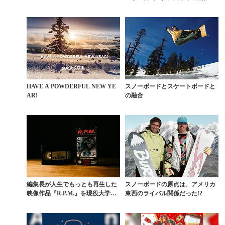
HAVE A POWDERFUL NEW YE
スノーボードとスケートボードと
AR!
の融合
編集長が人生でもっとも再生した
スノーボードの原点は、アメリカ
映像作品『R.P.M.』を現役大学生
東西のライバル関係だった!?
が初視聴【Vo...