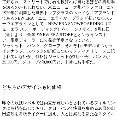
て知られ、ストリートでは石を投げれば当たるほどの着用率
を誇るのかもしれない。米ニューヨーク州バッファローにて
1920年に創業した世界トップクラスのヘッドウエアブランド
であるNEW ERA（ニューエラ）が、ブランド初となるスノ
ーウエアラインとして、NEW ERA SNOWBOARDING（ニ
ューエラ スノーボーディング）をローンチする。9月13日
（金）より、全国のNEW ERA STOREとオンラインスト
ア、限定ディーラーにて発売予定となっている。
ジャケット、パンツ、グローブ、それぞれ2モデルずつがラ
インナップ。スペックの詳細についてメディアリリースに記
されていないが、価格はジャケットが31,900円、パンツが
25,300円、グローブが8,800円と、非常にお手頃だ。
どちらのデザインも同価格
昨今の競技レベルでは両立が難しいとされているフィルミン
グにも精を出しており、グローバルで注目を集める20歳の山
田悠翔を看板ライダーに据え、人とは異なる新たなスタイル