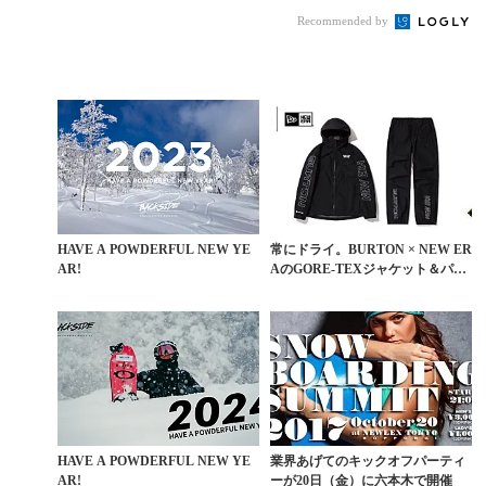
®発売
Recommended by
HAVE A POWDERFUL NEW YE
常にドライ。BURTON × NEW ER
AR!
AのGORE-TEXジャケット＆パン
ツ...
HAVE A POWDERFUL NEW YE
業界あげてのキックオフパーティ
AR!
ーが20日（金）に六本木で開催