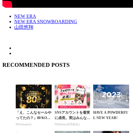
NEW ERA
NEW ERA SNOWBOARDING
山田悠翔
RECOMMENDED POSTS
「え、こんなセールや
SNSアカウントを着実
HAVE A POWDERFU
ってたの？」80％OFF
に成長。実はみんなコ
L NEW YEAR!
以上が続々登場！Am
コ使ってます。
PR(Amazon)
PR(Dreaw合同会社)
azonの本気が凄すぎる