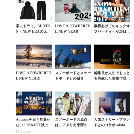
常にドライ。BURTO
HAVE A POWDERFU
業界あげてのキックオ
N × NEW ERAのGOR
L NEW YEAR!
フパーティーが20日
E-TEXジャケット＆
（金）に六本木で開催
パンツが本日発売
HAVE A POWDERFU
スノーボードとスケー
編集長が人生でもっと
L NEW YEAR!
トボードとの融合
も再生した映像作品
『R.P.M.』を現役大学
生が初視聴【Vol.3 カ
ルチャー編...
Amazon今日も見逃せ
スノーボードの原点
人気ストリートブラン
ない！80%OFF以上が
は、アメリカ東西のラ
ドとのコラボ adidas S
続々登場
イバル関係だった!?
nowboarding by BAPE
PR(Amazon)