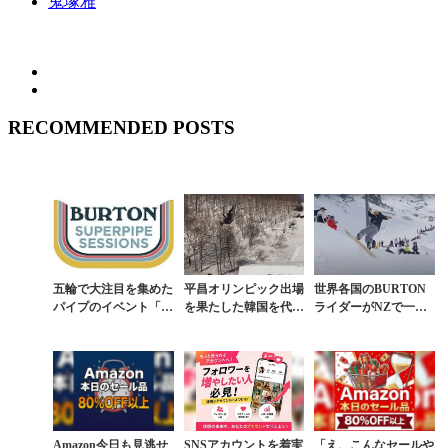
鬼塚雅
RECOMMENDED POSTS
五輪で大注目を集めた
平昌オリンピック出場
世界各国のBURTON
パイプのイベント「B
を果たした韓国を代表
ライダーがNZで一堂
URTON SUPERPIPE
する17歳ライダーが誕
に会したスーパーセッ
SESSION」開催
生する背景
ション
Amazon今日も見逃せ
SNSアカウントを着実
「え、こんなセールや