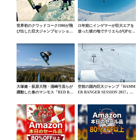
世界初のクワッドコーク1980が飛
21年前にインゲマーが巨大エアを
び出した巨大ジャンプセッション
放った彼の地でテリエらがQPセッ
の舞台裏に迫る
ション
大塚健・荻原大翔・涌嶋弓流らが
空前の国内巨大ジャンプ「HAMM
躍動した春のマンモス「RED BUL
ER BANGER SESSION 2017」
L SESSI...
ハ...