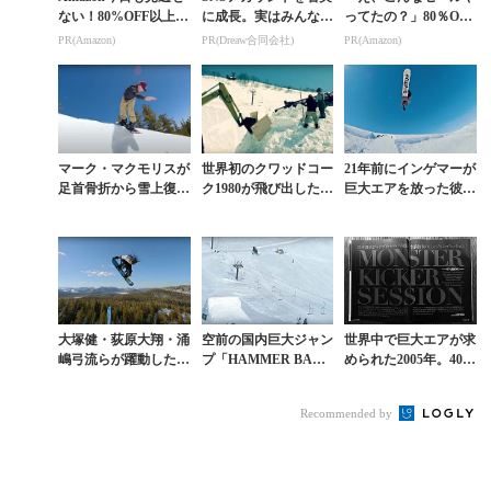
ない！80%OFF以上が
に成長。実はみんなコ
ってたの？」80％OFF
続々登場
コ使ってます。
以上が続々登場！Am
PR(Amazon)
PR(Dreaw合同会社)
PR(Amazon)
azonの本気が凄すぎる
マーク・マクモリスが
世界初のクワッドコー
21年前にインゲマーが
足首骨折から雪上復帰
ク1980が飛び出した巨
巨大エアを放った彼の
を果たした「RED BU
大ジャンプセッション
地でテリエらがQPセ
LL SESSION」
の舞台裏に迫る
ッション
大塚健・荻原大翔・涌
空前の国内巨大ジャン
世界中で巨大エアが求
嶋弓流らが躍動した春
プ「HAMMER BANG
められた2005年。40m
のマンモス「RED BU
ER SESSION 2017」
級ジャンプ台に挑んだ
LL SESSION」
ハイライト
日本人たちの物語
Recommended by