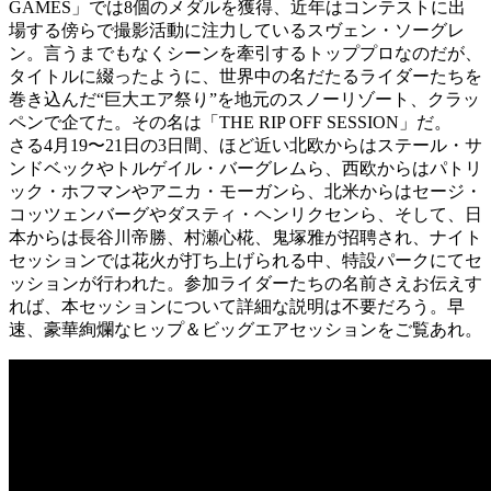
GAMES」では8個のメダルを獲得、近年はコンテストに出
場する傍らで撮影活動に注力しているスヴェン・ソーグレ
ン。言うまでもなくシーンを牽引するトッププロなのだが、
タイトルに綴ったように、世界中の名だたるライダーたちを
巻き込んだ“巨大エア祭り”を地元のスノーリゾート、クラッ
ペンで企てた。その名は「THE RIP OFF SESSION」だ。
さる4月19〜21日の3日間、ほど近い北欧からはステール・サ
ンドベックやトルゲイル・バーグレムら、西欧からはパトリ
ック・ホフマンやアニカ・モーガンら、北米からはセージ・
コッツェンバーグやダスティ・ヘンリクセンら、そして、日
本からは長谷川帝勝、村瀬心椛、鬼塚雅が招聘され、ナイト
セッションでは花火が打ち上げられる中、特設パークにてセ
ッションが行われた。参加ライダーたちの名前さえお伝えす
れば、本セッションについて詳細な説明は不要だろう。早
速、豪華絢爛なヒップ＆ビッグエアセッションをご覧あれ。