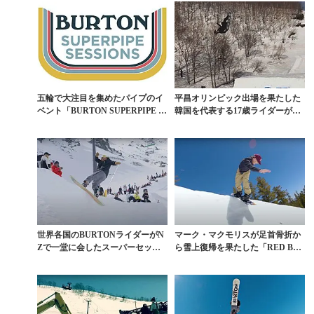
五輪で大注目を集めたパイプのイ
平昌オリンピック出場を果たした
ベント「BURTON SUPERPIPE S
韓国を代表する17歳ライダーが誕
ESS...
生する背景
世界各国のBURTONライダーがN
マーク・マクモリスが足首骨折か
Zで一堂に会したスーパーセッシ
ら雪上復帰を果たした「RED BUL
ョン
L SESSI...