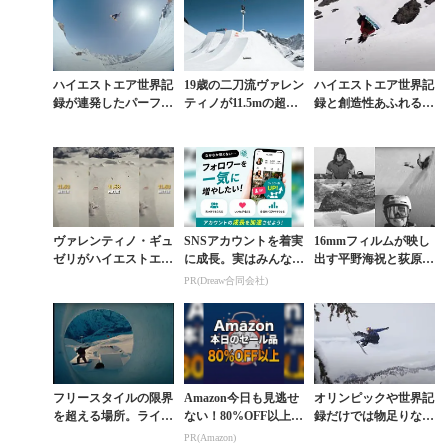
ハイエストエア世界記
19歳の二刀流ヴァレン
ハイエストエア世界記
録が連発したパーフェ
ティノが11.5mの超巨
録と創造性あふれる滑
クトヒップ「SWATC
大ジャンプでヒップの
りが融合した「SWAT
H NINES」ドキュメ
ハイエストエア世界記
CH NINES」舞台裏
ンタリー
録樹立
ヴァレンティノ・ギュ
SNSアカウントを着実
16mmフィルムが映し
ゼリがハイエストエア
に成長。実はみんなコ
出す平野海祝と荻原大
世界記録を出したとき
コ使ってます。
翔の創造性。「SWAT
PR(Dreaw合同会社)
のアプローチ速度は何
CH NINES」公式ムー
km？
ビー公開
フリースタイルの限界
Amazon今日も見逃せ
オリンピックや世界記
を超える場所。ライダ
ない！80%OFF以上が
録だけでは物足りな
ーたちの自由が爆発し
続々登場
い。ヴァレンティノ・
PR(Amazon)