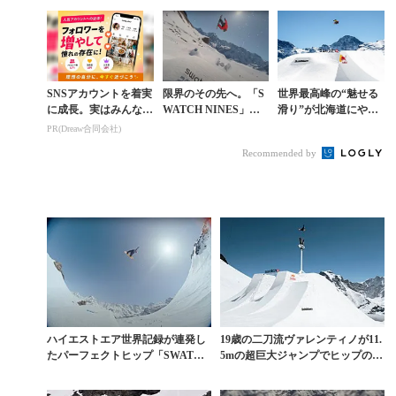
た「SWATCH NINE
ギュゼリはバックカン
S」
トリーでも魅せる
SNSアカウントを着実
限界のその先へ。「S
世界最高峰の“魅せる
に成長。実はみんなコ
WATCH NINES」で
滑り”が北海道にやっ
コ使ってます。
生まれた世界初のスイ
てくる。「SWATCH
PR(Dreaw合同会社)
ッチ・バックサイド・
NINES」がオリンピ
Recommended by
クワッドフリッ...
ックイヤーに日...
ハイエストエア世界記録が連発し
19歳の二刀流ヴァレンティノが11.
たパーフェクトヒップ「SWATCH
5mの超巨大ジャンプでヒップのハ
NINES」ド...
イエストエア...