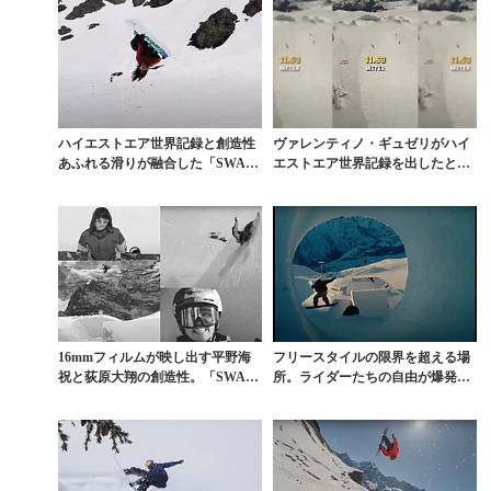
ハイエストエア世界記録と創造性
ヴァレンティノ・ギュゼリがハイ
あふれる滑りが融合した「SWAT
エストエア世界記録を出したとき
CH NINES」...
のアプローチ速度は何...
16mmフィルムが映し出す平野海
フリースタイルの限界を超える場
祝と荻原大翔の創造性。「SWAT
所。ライダーたちの自由が爆発し
CH NINES...
た「SWATCH N...