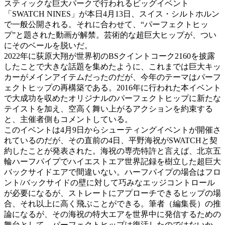
スティックな巨大パークで行われるビッグイベント
「SWATCH NINES」が本日4月13日、スイス・シルトホルン
で一般公開される。それに合わせて、“パーフェクトヒッ
プ”と題された動画が解禁。芸術的な超巨大ヒップが、つい
にそのベールを脱いだ。
2022年に荻原大翔が世界初のBSクイントコーク2160を披露
したことで大きな話題を集めたように、これまでは巨大キッ
カーがメインアイテムだったのだが、今年のテーマはパーフ
ェクトヒップの再構築である。2016年に行われた本イベント
で大成功を収めたオリジナルのパーフェクトヒップに新たな
テイストを加え、空高く舞い上がるアクションを約束する
と、主催者側もコメントしている。
このイベントは4月9日からシューティングイベントが開催さ
れているのだが、その直前の4日、平野海祝がSWATCHと契
約したことが発表された。海祝の専売特許と言えば、北京五
輪ハーフパイプでハイエストエア世界記録を樹立した超巨大
バックサイドエアで間違いない。ハーフパイプの場合はフロ
ント/バックサイドの壁に対して巧みなエッジコントロール
が必要になるが、ストレートにアプローチできるヒップの場
合、それ以上に高く飛ぶことができる。筆者（編集長）の推
論になるが、その海祝の特大エアを世界中に発信するための
舞台として、パーフェクトヒップは復活したのではないか。