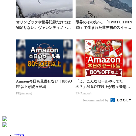
オリンピックや世界記録だけでは
限界のその先へ。「SWATCH NIN
物足りない。ヴァレンティノ・ギ
ES」で生まれた世界初のスイッ
ュゼリはバックカント...
チ・バックサ...
Amazon今日も見逃せない！80%O
「え、こんなセールやってた
FF以上が続々登場
の？」80％OFF以上が続々登場！
Amazonの本気が...
PR(Amazon)
PR(Amazon)
Recommended by
TOP