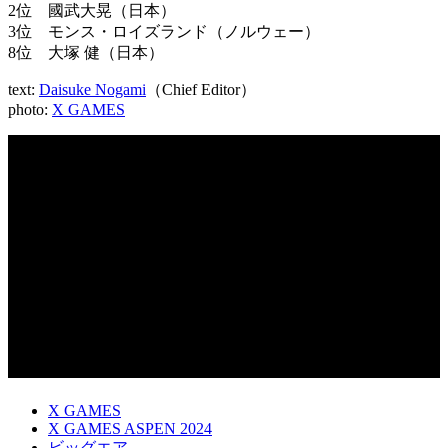
2位 國武大晃（日本）
3位 モンス・ロイズランド（ノルウェー）
8位 大塚 健（日本）
text:
Daisuke Nogami
（Chief Editor）
photo:
X GAMES
X GAMES
X GAMES ASPEN 2024
ビッグエア