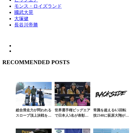
モンス・ロイズランド
國武大晃
大塚健
長谷川帝勝
RECOMMENDED POSTS
総合滑走力が問われる
世界選手権ビッグエア
常識を超える6.5回転
スロープ頂上決戦をレ
で日本人5名が表彰台
技2340に荻原大翔が成
ッド・ジェラードが制
獲得の快挙。女子は心
功。長谷川帝勝も史上
してX GAMES初の金
椛＆麗楽＆茉莉が独
初の2160を決めてワン
メダル獲得
占。男子は椋真と帝勝
ツーフィニ...