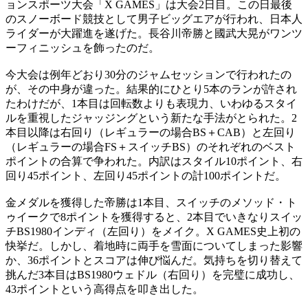
ョンスポーツ大会「X GAMES」は大会2日目。この日最後
のスノーボード競技として男子ビッグエアが行われ、日本人
ライダーが大躍進を遂げた。長谷川帝勝と國武大晃がワンツ
ーフィニッシュを飾ったのだ。
今大会は例年どおり30分のジャムセッションで行われたの
が、その中身が違った。結果的にひとり5本のランが許され
たわけだが、1本目は回転数よりも表現力、いわゆるスタイ
ルを重視したジャッジングという新たな手法がとられた。2
本目以降は右回り（レギュラーの場合BS＋CAB）と左回り
（レギュラーの場合FS＋スイッチBS）のそれぞれのベスト
ポイントの合算で争われた。内訳はスタイル10ポイント、右
回り45ポイント、左回り45ポイントの計100ポイントだ。
金メダルを獲得した帝勝は1本目、スイッチのメソッド・ト
ゥイークで8ポイントを獲得すると、2本目でいきなりスイッ
チBS1980インディ（左回り）をメイク。X GAMES史上初の
快挙だ。しかし、着地時に両手を雪面についてしまった影響
か、36ポイントとスコアは伸び悩んだ。気持ちを切り替えて
挑んだ3本目はBS1980ウェドル（右回り）を完璧に成功し、
43ポイントという高得点を叩き出した。