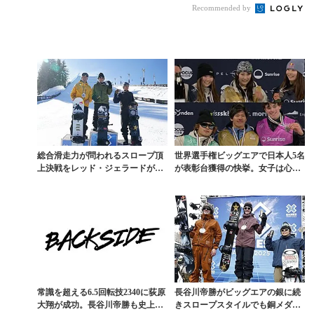
Recommended by
ッグエア
総合滑走力が問われるスロープ頂
世界選手権ビッグエアで日本人5名
上決戦をレッド・ジェラードが制
が表彰台獲得の快挙。女子は心椛
してX GAMES初...
＆麗楽＆茉莉が独占...
常識を超える6.5回転技2340に荻原
長谷川帝勝がビッグエアの銀に続
大翔が成功。長谷川帝勝も史上初
きスロープスタイルでも銅メダル