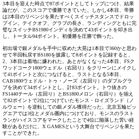
3本目を迎えた時点で87ポイントとしてトップにつけ、結果
論だが、このスコアで優勝できていた。しかし4本目、帝勝
は2本目のリベンジを果たすべくスイッチスタンスでドロッ
プイン。テイクオフ、グラブの長さ、ランディングともに完
璧なスイッチBS1980インディを決めて43ポイントを叩き出
し、トータル94ポイント。初優勝を圧勝で飾った。
初出場で銀メダルを手中に収めた大晃は1本目で360かと思わ
せて半回転戻すBS180を披露して8ポイントを記録すると、
2、3本目は着地に嫌われた。あとがなくなった4本目、FSク
ワッドコーク1800ウェドル（右回り）をクリーンにメイクし
て41ポイントと次につなげると、ラストとなる5本目、
CAB1800ウェドル・トゥ・ノーズ（左回り）のダブルグラ
ブを決めて34ポイントとし、計83ポイント。トウ抜きの
FS1440テール（左回り）とBS1800メロン（右回り）を揃え
て82ポイントで2位につけていたモンス・ロイズランド（ノ
ルウェー）を逆転しての銀メダル獲得だった。北京五輪ビッ
グエアでは3位とメダル圏内につけており、モンスのラスト
ランがハイスコアをマークしたことで4位に陥落した苦い経
験があるだけに、X GAMESという大舞台でリベンジを果た
すことができた。