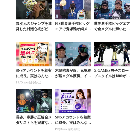
が...
異次元のジャンプを連
FIS世界選手権ビッグ
世界選手権ビッグエア
発した村瀬心椛がビッ
エアで鬼塚雅が銅メダ
で金メダルに輝いた長
グエアの歴史を大きく
ル獲得。男子は飛田4
谷川帝勝が強さとクー
塗り替えてX GAMES
位、濱田5位と善戦
ルさを示す。鬼塚雅は
金メダル獲得
銀
SNSアカウントを着実
木俣椋真が銀、鬼塚雅
X GAMES男子スロー
に成長。実はみんなコ
が銅メダル獲得。イギ
プスタイルは1800が、
コ使ってます。
リスの16歳が史上初の
ビッグエアでは1980が
PR(Dreaw合同会社)
衝撃ランを披露した世
飛び出す新時代
界選手権スロープス...
長谷川帝勝が五輪金メ
SNSアカウントを着実
ダリストらを完膚なき
に成長。実はみんなコ
までに撃破。女子はゾ
コ使ってます。
PR(Dreaw合同会社)
ーイが圧勝したW杯ビ