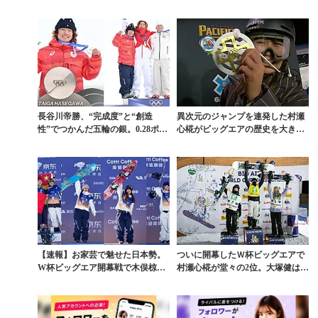
の2160を...
獲得。「X GAME...
長谷川帝勝、“完成度”と“創造
異次元のジャンプを連発した村瀬
性”でつかんだ五輪の銀。0.28ポイ
心椛がビッグエアの歴史を大きく
ント差の激戦と...
塗り替えてX GAM...
【速報】お家芸で魅せた日本勢。
ついに開幕したＷ杯ビッグエアで
W杯ビッグエア開幕戦で木俣椋真
村瀬心椛が堂々の2位。大塚健は復
が3位、女子は深田茉...
帰戦4位