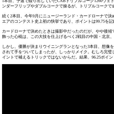
1本目、予選で繰り出していたCABトリプルコーク1260ウェ
ンダーフリップやダブルコークで操るが、トリプルコークで
続く2本目、今年9月にニュージーランド・カードローナで決
エアのコンテスト史上初の快挙であり、ポイントは99.75を記
カードローナで決めたときは撮影中だったのだが、やや後傾
飾った心椛は、この大技を仕上げるべく2戦目の中国・北京
しかし、優勝が決まりウイニングランとなった3本目、想像を
されて手をついてしまったが、しっかりメイク。むしろ完璧じゃ
イントで補えるトリックではないからだ。結果、96.25ポイ