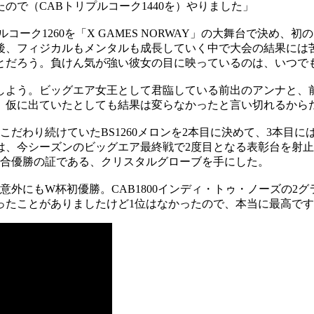
で（CABトリプルコーク1440を）やりました」
コーク1260を「X GAMES NORWAY」の大舞台で決め
後、フィジカルもメンタルも成長していく中で大会の結果には
とだろう。負けん気が強い彼女の目に映っているのは、いつで
しよう。ビッグエア女王として君臨している前出のアンナと、
、仮に出ていたとしても結果は変らなかったと言い切れるから
だわり続けていたBS1260メロンを2本目に決めて、3本目に
、今シーズンのビッグエア最終戦で2度目となる表彰台を射止
総合優勝の証である、クリスタルグローブを手にした。
外にもW杯初優勝。CAB1800インディ・トゥ・ノーズの2グラ
ったことがありましたけど1位はなかったので、本当に最高で