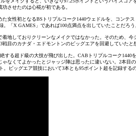
ドルをメイクすると、いきなり97.25ポイントというハイスコア
成功させたのは心椛が初である。
めた女性初となるBSトリプルコーク1440ウェドルを、コンテ
録。「X GAMES」であれば100点満点を出していたことだろう
で着地しておりクリーンなメイクではなかった。そのため、今
、3戦目のカナダ・エドモントンのビッグエアを回避していたと
絶する超ド級の大技が飛び出した。CABトリプルコーク144
なくてよかったとジャッジ陣は思ったに違いない。2本目のBSト
ント。ビッグエア競技において3本とも95ポイント超を記録す