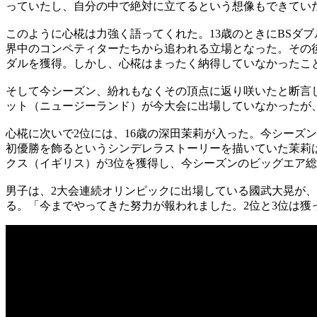
っていたし、自分の中で絶対に立てるという想像もできていたの
このように心椛は力強く語ってくれた。13歳のときにBSダブル
界中のコンペティターたちから追われる立場となった。その
ダルを獲得。しかし、心椛はまったく納得していなかったこ
そして今シーズン、紛れもなくその頂点に返り咲いたと断言
ット（ニュージーランド）が今大会に出場していなかったが
心椛に次いで2位には、16歳の深田茉莉が入った。今シーズンこ
初優勝を飾るというシンデレラストーリーを描いていた茉莉は
クス（イギリス）が3位を獲得し、今シーズンのビッグエア
男子は、2大会連続オリンピックに出場している國武大晃が、意
る。「今までやってきた努力が報われました。2位と3位は獲