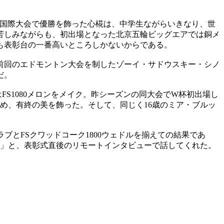
、初の国際大会で優勝を飾った心椛は、中学生ながらいきなり、世
苦しみながらも、初出場となった北京五輪ビッグエアでは銅メ
も表彰台の一番高いところしかないからである。
前回のエドモントン大会を制したゾーイ・サドウスキー・シノ
だ。
はFS1080メロンをメイク。昨シーズンの同大会でW杯初出場し
め、有終の美を飾った。そして、同じく16歳のミア・ブルッ
ブとFSクワッドコーク1800ウェドルを揃えての結果であ
す」と、表彰式直後のリモートインタビューで話してくれた。