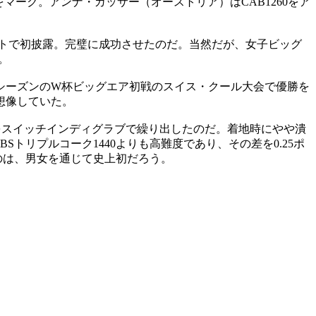
をマーク。アンナ・ガッサー（オーストリア）はCAB1260をア
ストで初披露。完璧に成功させたのだ。当然だが、女子ビッグ
。
シーズンのW杯ビッグエア初戦のスイス・クール大会で優勝を
想像していた。
0をスイッチインディグラブで繰り出したのだ。着地時にやや潰
リプルコーク1440よりも高難度であり、その差を0.25ポ
るのは、男女を通じて史上初だろう。