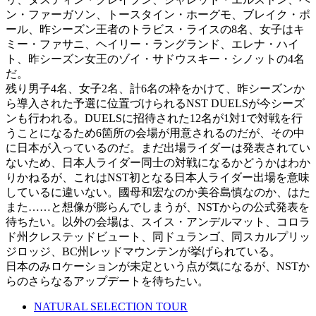
ン・ファーガソン、トースタイン・ホーグモ、ブレイク・ポ
ール、昨シーズン王者のトラビス・ライスの8名、女子はキ
ミー・ファサニ、ヘイリー・ラングランド、エレナ・ハイ
ト、昨シーズン女王のゾイ・サドウスキー・シノットの4名
だ。
残り男子4名、女子2名、計6名の枠をかけて、昨シーズンか
ら導入された予選に位置づけられるNST DUELSが今シーズ
ンも行われる。DUELSに招待された12名が1対1で対戦を行
うことになるため6箇所の会場が用意されるのだが、その中
に日本が入っているのだ。まだ出場ライダーは発表されてい
ないため、日本人ライダー同士の対戦になるかどうかはわか
りかねるが、これはNST初となる日本人ライダー出場を意味
しているに違いない。國母和宏なのか美谷島慎なのか、はた
また……と想像が膨らんでしまうが、NSTからの公式発表を
待ちたい。以外の会場は、スイス・アンデルマット、コロラ
ド州クレステッドビュート、同ドュランゴ、同スカルプリッ
ジロッジ、BC州レッドマウンテンが挙げられている。
日本のみロケーションが未定という点が気になるが、NSTか
らのさらなるアップデートを待ちたい。
NATURAL SELECTION TOUR