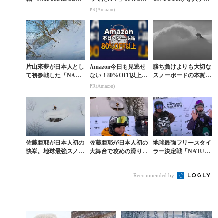
CTION」に片山來夢
以上が続々登場！Am
新フォーマット「SUP
PR(Amazon)
が日本人として初参戦
azonの本気が凄すぎる
ER SESSIONS」...
片山來夢が日本人とし
Amazon今日も見逃せ
勝ち負けよりも大切な
て初参戦した「NATU
ない！80%OFF以上が
スノーボードの本質を
RAL SELECTION TO
続々登場
表現した『HAPPY L
PR(Amazon)
UR」予選結果
OSERS』を観る
佐藤亜耶が日本人初の
佐藤亜耶が日本人初の
地球最強フリースタイ
快挙。地球最強スノー
大舞台で攻めの滑りを
ラー決定戦「NATUR
ボーダー決定戦「NA
魅せた。地球最強スノ
AL SELECTION TOU
TURAL SELECTION
ーボーダー決定戦「N
R」開幕。角野友基と
Recommended by
TOUR...
ATURAL SEL...
藤森由...