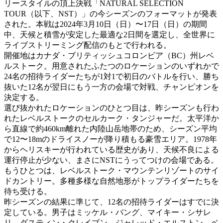
リースタイルの頂上決戦「NATURAL SELECTION
TOUR（以下、NST）」の今シーズンのフォーマットが発表
された。本戦は2024年3月10日（日）〜17日（日）の期間
中、天候と積雪が安定した最適な2日間を選定し、全世界に
ライブストリーミング配信のもとで行われる。
開催地はカナダ・ブリティッシュコロンビア（BC）州レベ
ルストーク。用意されたふたつのロケーションのいずれかで
24名の招待ライダーたちが1対1で初日のバトルを行い、勝ち
抜いた12名が翌日にもう一方の会場で対戦、チャンピオンを
決定する。
選び抜かれたロケーションのひとつ目は、昨シーズンも行わ
れたレベルストークのセルカーク・タンジャーだ。太平洋か
ら直線で約460km離れた内陸山岳地帯のため、シーズン平均
で12〜18mのドライスノーが降り積もる豪雪エリア。1978年
からヘリスキーが行われている歴史があり、天候不良による
運行停止が少ない、まさにNSTにうってつけの会場である。
もうひとつは、レベルストーク・マウンテンリゾートのサイ
ドカントリー。多種多様な自然地形がトップライダーたちを
待ち受ける。
昨シーズンの結果に準じて、12名の招待ライダーはすでに決
定している。男子はミッケル・バング、マイキー・シサレ
リ、ダスティン・クレイブン、ジャレッド・エルストン、ベ