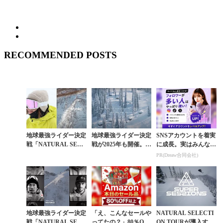
RECOMMENDED POSTS
地球最強ライダー決定
地球最強ライダー決定
SNSアカウントを着実
戦「NATURAL SELE
戦が2025年も開催。バ
に成長。実はみんなコ
CTION TOUR」に佐
ックカントリーフリー
コ使ってます。
PR(Dreaw合同会社)
藤亜耶の参戦が決定。
スタイル大会「NATU
今季も...
RAL SEL...
地球最強ライダー決定
「え、こんなセールや
NATURAL SELECTI
戦「NATURAL SELE
ってたの？」80％OFF
ON TOURが導入する