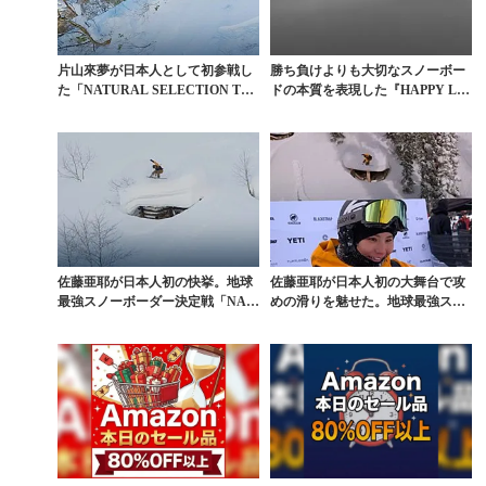
片山來夢が日本人として初参戦し
勝ち負けよりも大切なスノーボー
た「NATURAL SELECTION TO
ドの本質を表現した『HAPPY LO
UR」...
SERS』を観...
佐藤亜耶が日本人初の快挙。地球
佐藤亜耶が日本人初の大舞台で攻
最強スノーボーダー決定戦「NAT
めの滑りを魅せた。地球最強スノ
URAL SELE...
ーボーダー決定戦「N...