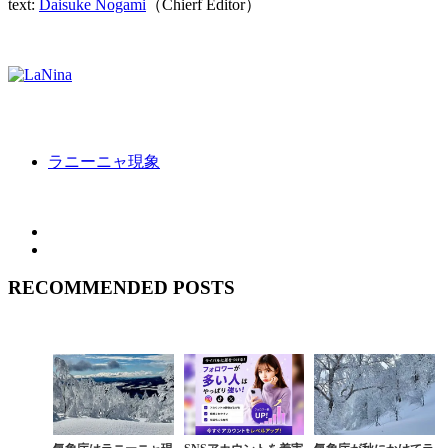
text:
Daisuke Nogami
（Chierf Editor）
ラニーニャ現象
RECOMMENDED POSTS