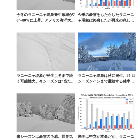
今冬のラニーニャ現象発生確率が7
今季の豪雪をもたらしたラニーニ
0〜80%に上昇。アメリカ海洋大気
ャ現象は終息したが再来の兆し
庁が発表
も。来シーズンも降るの...
ラニーニャ現象が発生し冬まで続
ラニーニャ現象は秋に発生。24-25
く可能性大。今シーズンは“当たり
シーズンインまで継続する確率は7
年”になるか？
4％と米海洋...
来シーズンは豪雪の予感。世界気
来冬は中立が本命だが、ラニーニ