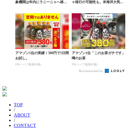
象機関は年内にラニーニャへ移行
ャ移行の可能性も。米海洋大気庁
と予測
が最新情報を発表
アマゾン1位の実績！380円で5日間
アマゾン1位「このお茶ガチです」
お試し。
噂のお茶
PR(ハーブ健康本舗)
PR(ハーブ健康本舗)
Recommended by
TOP
/
ABOUT
/
CONTACT