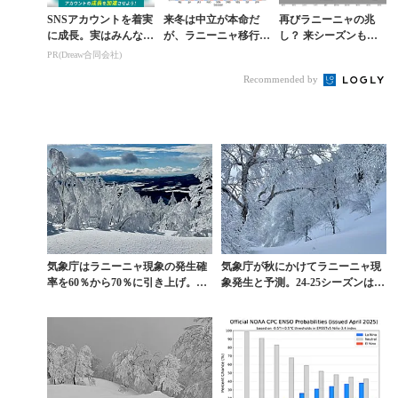
SNSアカウントを着実
来冬は中立が本命だ
再びラニーニャの兆
に成長。実はみんなコ
が、ラニーニャ移行の
し？ 来シーズンも豪
コ使ってます。
可能性も。米海洋大気
雪？ アメリカ海洋大
PR(Dreaw合同会社)
庁が最新情報を発表
気庁が発表した来冬の
Recommended by
見通し
気象庁はラニーニャ現象の発生確
気象庁が秋にかけてラニーニャ現
率を60％から70％に引き上げ。今
象発生と予測。24-25シーズンは豪
シーズンは豪雪か
雪の可能性大