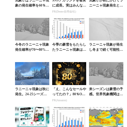
気象庁はラニーニャ現
SNSアカウントを着実
気象庁が秋にかけてラ
象の発生確率を60％か
に成長。実はみんなコ
ニーニャ現象発生と予
ら70％に引き上げ。今
コ使ってます。
測。24-25シーズンは
PR(Dreaw合同会社)
シーズンは豪雪か
豪雪の可能性大
今冬のラニーニャ現象
今季の豪雪をもたらし
ラニーニャ現象が発生
発生確率が70〜80%に
たラニーニャ現象は終
し冬まで続く可能性
上昇。アメリカ海洋大
息したが再来の兆し
大。今シーズンは“当
気庁が発表
も。来シーズンも降る
たり年”になるか？
のか？
ラニーニャ現象は秋に
「え、こんなセールや
来シーズンは豪雪の予
発生。24-25シーズン
ってたの？」80％OFF
感。世界気象機関は年
インまで継続する確率
以上が続々登場！Am
内にラニーニャへ移行
PR(Amazon)
は74％と米海洋大気庁
azonの本気が凄すぎる
と予測
が予測