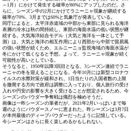
～1月）にかけて発生する確率が80%にアップしたのだ。さ
らに、シーズン中の2月にかけてラニーニャ現象が継続する
確率が70%、3月までは60%と気象庁が発表している。
同庁によると、太平洋赤道域の中部から東部に見られる海洋
表層の冷水は秋の間持続し、東部の海面水温の低い状態が継
続する。大気海洋結合モデル（大気と海洋を一体として予
測）は、大気と海洋の相互作用により西部から中部で貿易風
の強い状態が続くため、エルニーニョ監視海域の海面水温が
冬にかけて低くなると予想。よって、ラニーニャ現象が続く
可能性が高いとしている。
そうなると、1950年以降3回目となる、3シーズン連続でラニ
ーニャの冬を迎えることになる。今年10月には新型コロナウ
イルスの水際対策が緩和され、1日当たりの入国者数の上限
を撤廃する方向で政府は調整に入っており、個人旅行の受け
入れや円安の影響を大きく受けることが想定されるため、今
シーズンのパウダー争奪戦は熾烈を極めそうだ。
画像は一昨シーズンの筆者だが、2021年2月いっぱいまで毎
週のようにパウダースノーに恵まれた。昨シーズンは3月7日
が本州最後のディープパウダーだったように記憶している。
今シーズンはさらに長く楽しめるかもしれない。