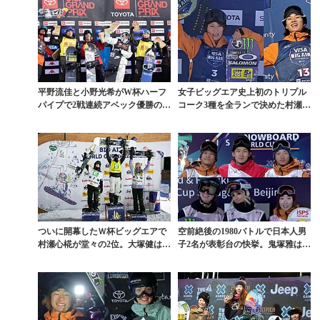
平野流佳と小野光希がW杯ハーフ
女子ビッグエア史上初のトリプル
パイプで2戦連続アベック優勝の快
コーク3種を全ランで決めた村瀬心
挙
椛が圧勝。男子は國...
ついに開幕したＷ杯ビッグエアで
空前絶後の1980バトルで日本人男
村瀬心椛が堂々の2位。大塚健は復
子2名が表彰台の快挙。鬼塚雅は3
帰戦4位
位獲得のW杯ビ...