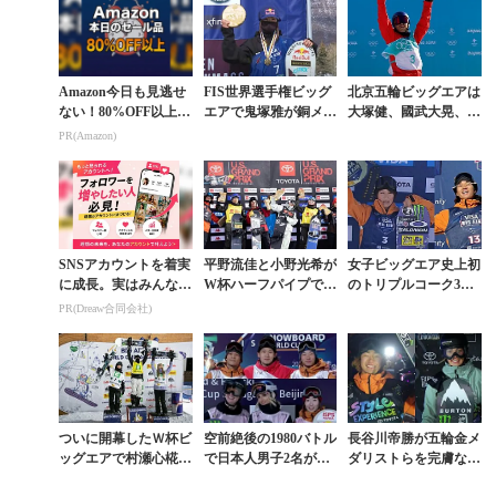
Amazon今日も見逃せ
FIS世界選手権ビッグ
北京五輪ビッグエアは
ない！80%OFF以上が
エアで鬼塚雅が銅メダ
大塚健、國武大晃、村
続々登場
ル獲得。男子は飛田4
瀬心椛、岩渕麗楽、鬼
PR(Amazon)
位、濱田5位と善戦
塚雅の5名が決勝進出
SNSアカウントを着実
平野流佳と小野光希が
女子ビッグエア史上初
に成長。実はみんなコ
W杯ハーフパイプで2
のトリプルコーク3種
コ使ってます。
戦連続アベック優勝の
を全ランで決めた村瀬
PR(Dreaw合同会社)
快挙
心椛が圧勝。男子は國
武大晃がW杯初V
ついに開幕したＷ杯ビ
空前絶後の1980バトル
長谷川帝勝が五輪金メ
ッグエアで村瀬心椛が
で日本人男子2名が表
ダリストらを完膚なき
堂々の2位。大塚健は
彰台の快挙。鬼塚雅は
までに撃破。女子はゾ