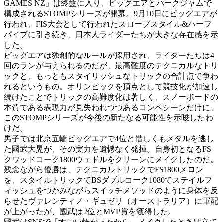
GAMES NZ」は終盤に入り、ビッグエアとパークジャムで
構成されるSTOMPシリーズが開幕。9月10日にビッグエアが
行われ、FIS大会として行われたスロープスタイル&ハーフ
パイプに引き続き、日本人ライダーたちが大きな存在感を示
した。
ビッグエアは独創的なルールが採用され、ライダーたちは4
回のランが与えられるのだが、最高難度のテクニカルなトリ
ックと、もっともスタイリッシュなトリックの合計点で争わ
れるというもの。オリンピックを頂点として競技化が加速し
続けたことでトリックの高難度化は著しく、スノーボードの
本質である表現力が見失われつつあるコンペシーンだけに、
このSTOMPシリーズが今後の新たなる可能性を示唆したわ
けだ。
男子では北京五輪ビッグエアで4位と惜しくもメダルを逃し
た國武大晃が、その実力を遺憾なく発揮。自身初となるFS
クワッドコーク1800ウェドルをクリーンにメイクしたのだ。
残念ながら優勝は、テクニカルトリックでFS1800メロン
を、スタイルトリックでBSダブルコーク1080でステイルフ
ィッシュをつかみながらスイッチメソッドのように身体を反
らせたヴァレンティノ・ギュゼリ（オーストラリア）に軍配
が上がったが、國武は2位とMVP賞を獲得した。
國武はSNSで「すごい怖かったから、メイクしたときは立て