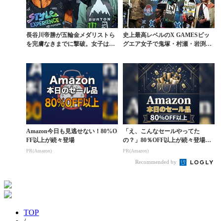
長谷川帝勝が五輪金メダリストら
史上最高レベルのX GAMESビッ
を完膚なきまでに撃破。女子はゾ
グエア女子で鬼塚・村瀬・岩渕が
ーイが圧勝したW杯ビ...
表彰台を独占
Amazon今日も見逃せない！80%O
「え、こんなセールやってた
FF以上が続々登場
の？」80％OFF以上が続々登場！
Amazonの本気が...
PR(Amazon)
PR(Amazon)
Recommended by
TOP