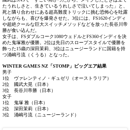
たうれしさと、生きているうれしさで泣いてしまった」と、
死と隣り合わせにある超高難度トリックに挑む恐怖心を吐露
しながらも、喜びを爆発させた。3位には、FS1620インディ
や超絶クールな巨大スイッチメソッドなどを放った長谷川帝
勝が食い込んだ。
女子は、FSダブルコーク1080ウェドルとFS360インディを決
めた鬼塚雅が優勝。2位は先日のスロープスタイルで優勝を
飾った15歳の深田茉莉、3位はニュージーランドに国籍を持
つ涌嶋弓流（くうる）となった。
WINTER GAMES NZ「STOMP」ビッグエア結果
男子
1位 ヴァレンティノ・ギュゼリ（オーストラリア）
2位 國武大晃（日本）
3位 長谷川帝勝（日本）
女子
1位 鬼塚 雅（日本）
2位 深田茉莉（日本）
3位 涌嶋弓流（ニュージーランド）