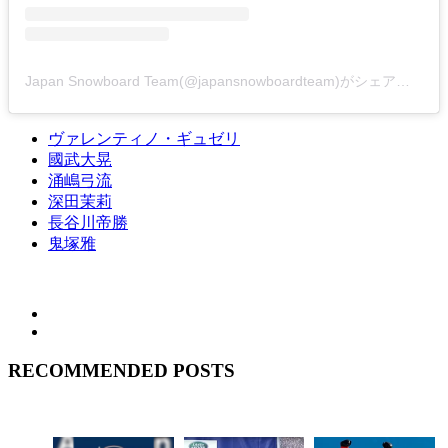
Japan Snowboard Team(@japansnowboardteam)がシェアした投稿
ヴァレンティノ・ギュゼリ
國武大晃
涌嶋弓流
深田茉莉
長谷川帝勝
鬼塚雅
RECOMMENDED POSTS