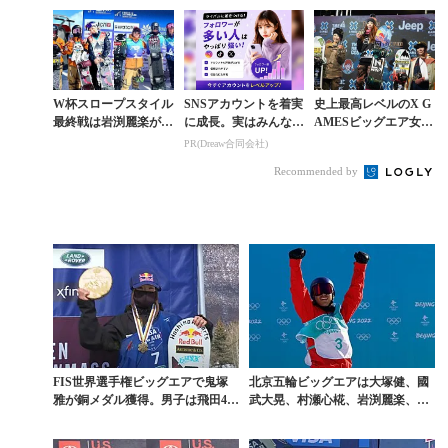
復帰戦4位
3位獲得のW杯ビッグ
ーイが圧勝したW杯ビ
エア2戦目
ッグエア
W杯スロープスタイル
SNSアカウントを着実
史上最高レベルのX G
最終戦は岩渕麗楽が今
に成長。実はみんなコ
AMESビッグエア女子
季初優勝。2位に長谷
コ使ってます。
で鬼塚・村瀬・岩渕が
PR(Dreaw合同会社)
川帝勝と村瀬心椛
表彰台を独占
Recommended by
FIS世界選手権ビッグエアで鬼塚
北京五輪ビッグエアは大塚健、國
雅が銅メダル獲得。男子は飛田4
武大晃、村瀬心椛、岩渕麗楽、鬼
位、濱田5位と善戦
塚雅の5名が決勝進出