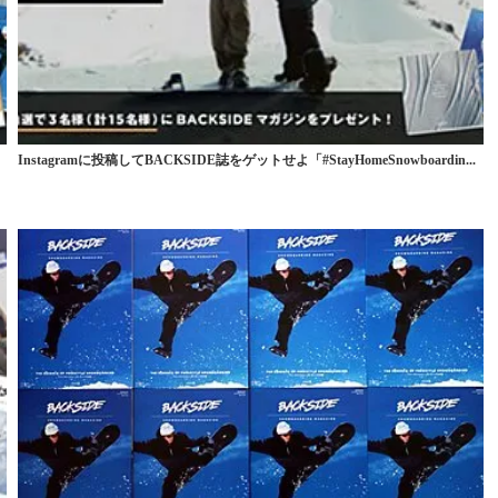
Instagramに投稿してBACKSIDE誌をゲットせよ「#StayHomeSnowboardin...