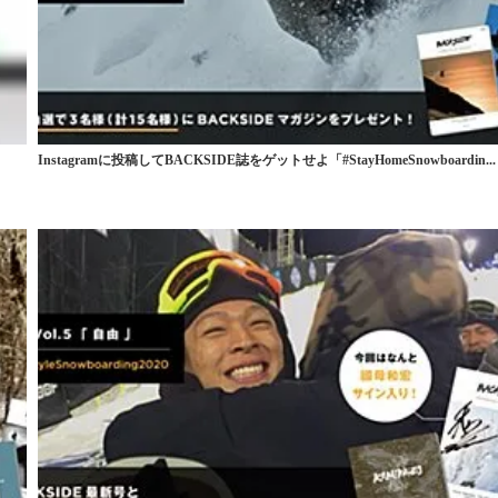
Instagramに投稿してBACKSIDE誌をゲットせよ「#StayHomeSnowboardin...