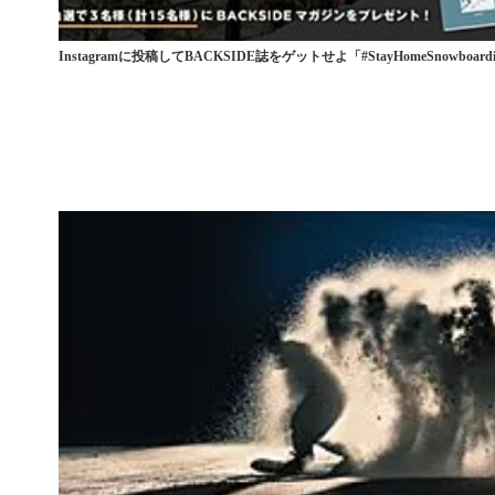
Instagramに投稿してBACKSIDE誌をゲットせよ「#StayHomeSnowboardin