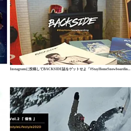
Instagramに投稿してBACKSIDE誌をゲットせよ「#StayHomeSnowboardin...