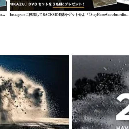
...
Instagramに投稿してBACKSIDE誌をゲットせよ「#StayHomeSnowboardin...