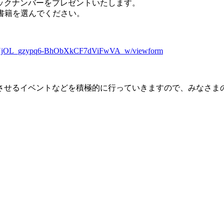
ックナンバーをプレゼントいたします。
みの書籍を選んでください。
4r6dUjOL_gzypq6-BhObXkCF7dViFwVA_w/viewform
させるイベントなどを積極的に行っていきますので、みなさま