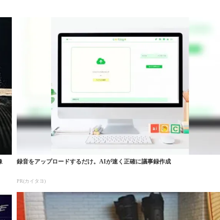
像
録音をアップロードするだけ。AIが速く正確に議事録作成
PR(カイタヨ)