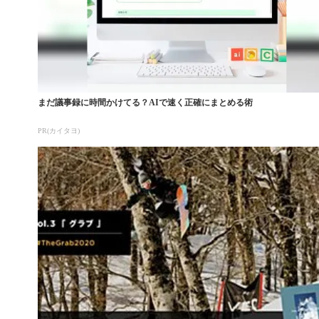
まだ議事録に時間かけてる？AIで速く正確にまとめる術
PR(カイタヨ)