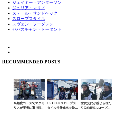
ジェイミー・アンダーソン
ジュリア・マリノ
ステール・サンドベック
スロープスタイル
スヴェン・ソーグレン
セバスチャン・トータント
RECOMMENDED POSTS
高難度コースでマクモ
US OPENスロープス
世代交代が感じられた
リスが王者に返り咲い
タイル決勝進出を決め
X GAMESスロープス
たUS OPEN男子スロ
た唯一の日本人 鬼塚
タイルは17歳マーカス