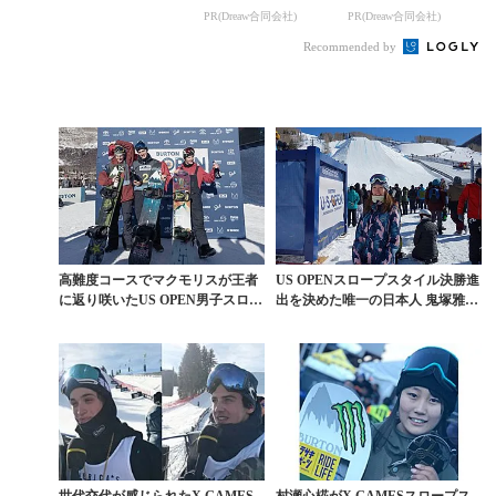
MESノルウェー大会
コ使ってます。
コ使ってます。
PR(Dreaw合同会社)
PR(Dreaw合同会社)
スロープ王者に
Recommended by
高難度コースでマクモリスが王者
US OPENスロープスタイル決勝進
に返り咲いたUS OPEN男子スロー
出を決めた唯一の日本人 鬼塚雅に
プスタイル速報
迫る
世代交代が感じられたX GAMES
村瀬心椛がX GAMESスロープス