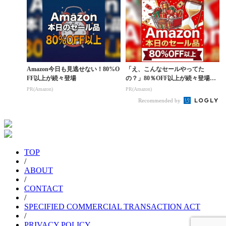
Amazon今日も見逃せない！80%O
「え、こんなセールやってた
FF以上が続々登場
の？」80％OFF以上が続々登場！
Amazonの本気が...
PR(Amazon)
PR(Amazon)
Recommended by
TOP
/
ABOUT
/
CONTACT
/
SPECIFIED COMMERCIAL TRANSACTION ACT
/
PRIVACY POLICY