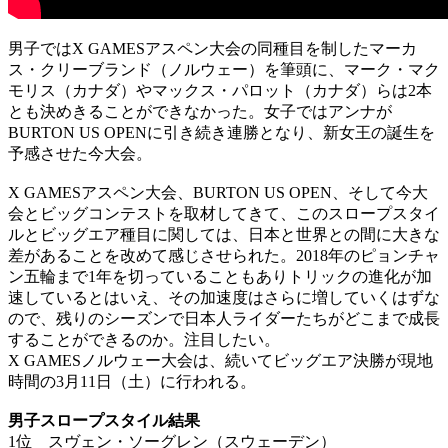
男子ではX GAMESアスペン大会の同種目を制したマーカ
ス・クリーブランド（ノルウェー）を筆頭に、マーク・マク
モリス（カナダ）やマックス・パロット（カナダ）らは2本
とも決めきることができなかった。女子ではアンナが
BURTON US OPENに引き続き連勝となり、新女王の誕生を
予感させた今大会。
X GAMESアスペン大会、BURTON US OPEN、そして今大
会とビッグコンテストを取材してきて、このスロープスタイ
ルとビッグエア種目に関しては、日本と世界との間に大きな
差があることを改めて感じさせられた。2018年のピョンチャ
ン五輪まで1年を切っていることもありトリックの進化が加
速しているとはいえ、その加速度はさらに増していくはずな
ので、残りのシーズンで日本人ライダーたちがどこまで成長
することができるのか。注目したい。
X GAMESノルウェー大会は、続いてビッグエア決勝が現地
時間の3月11日（土）に行われる。
男子スロープスタイル結果
1位 スヴェン・ソーグレン（スウェーデン）