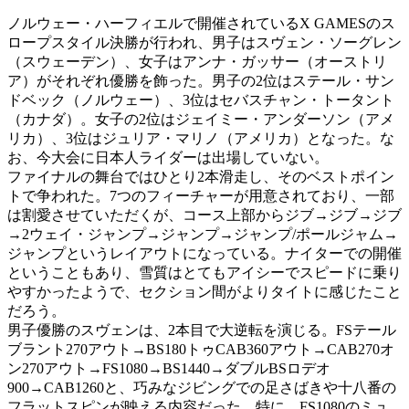
ノルウェー・ハーフィエルで開催されているX GAMESのス
ロープスタイル決勝が行われ、男子はスヴェン・ソーグレン
（スウェーデン）、女子はアンナ・ガッサー（オーストリ
ア）がそれぞれ優勝を飾った。男子の2位はステール・サン
ドベック（ノルウェー）、3位はセバスチャン・トータント
（カナダ）。女子の2位はジェイミー・アンダーソン（アメ
リカ）、3位はジュリア・マリノ（アメリカ）となった。な
お、今大会に日本人ライダーは出場していない。
ファイナルの舞台ではひとり2本滑走し、そのベストポイン
トで争われた。7つのフィーチャーが用意されており、一部
は割愛させていただくが、コース上部からジブ→ジブ→ジブ
→2ウェイ・ジャンプ→ジャンプ→ジャンプ/ポールジャム→
ジャンプというレイアウトになっている。ナイターでの開催
ということもあり、雪質はとてもアイシーでスピードに乗り
やすかったようで、セクション間がよりタイトに感じたこと
だろう。
男子優勝のスヴェンは、2本目で大逆転を演じる。FSテール
ブラント270アウト→BS180トゥCAB360アウト→CAB270オ
ン270アウト→FS1080→BS1440→ダブルBSロデオ
900→CAB1260と、巧みなジビングでの足さばきや十八番の
フラットスピンが映える内容だった。特に、FS1080のミュ