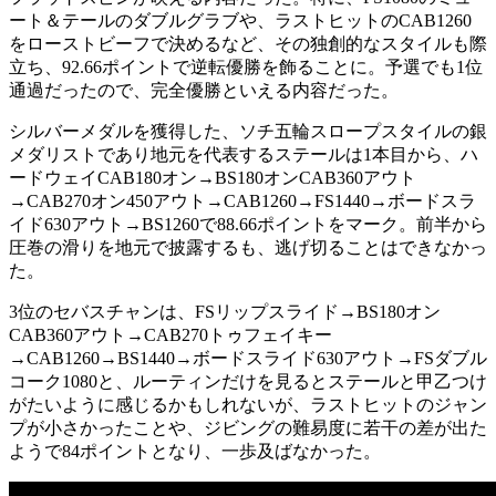
ート＆テールのダブルグラブや、ラストヒットのCAB1260
をローストビーフで決めるなど、その独創的なスタイルも際
立ち、92.66ポイントで逆転優勝を飾ることに。予選でも1位
通過だったので、完全優勝といえる内容だった。
シルバーメダルを獲得した、ソチ五輪スロープスタイルの銀
メダリストであり地元を代表するステールは1本目から、ハ
ードウェイCAB180オン→BS180オンCAB360アウト
→CAB270オン450アウト→CAB1260→FS1440→ボードスラ
イド630アウト→BS1260で88.66ポイントをマーク。前半から
圧巻の滑りを地元で披露するも、逃げ切ることはできなかっ
た。
3位のセバスチャンは、FSリップスライド→BS180オン
CAB360アウト→CAB270トゥフェイキー
→CAB1260→BS1440→ボードスライド630アウト→FSダブル
コーク1080と、ルーティンだけを見るとステールと甲乙つけ
がたいように感じるかもしれないが、ラストヒットのジャン
プが小さかったことや、ジビングの難易度に若干の差が出た
ようで84ポイントとなり、一歩及ばなかった。