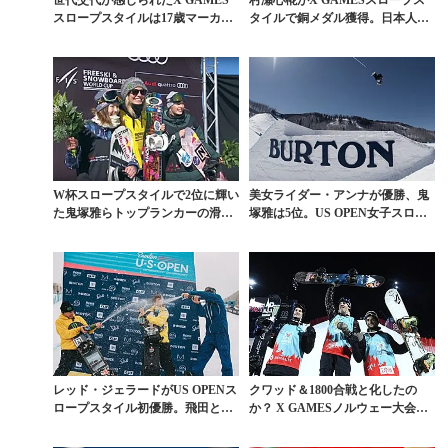
スロープスタイルは17歳マーカス
タイルで銅メダル獲得。日本人初
が制す
のメダリスト誕生
W杯スロープスタイルで2位に輝い
美女ライダー・アンナが優勝、鬼
た鬼塚雅らトップランカーの滑り
塚雅は5位。US OPEN女子スロー
を解説
プスタイル決勝...
レッド・ジェラードがUS OPENス
クワッド＆1800合戦と化したの
ロープスタイル初優勝。飛田と國
か？ X GAMESノルウェー大会ビ
武は惜敗
ッグエアに迫...