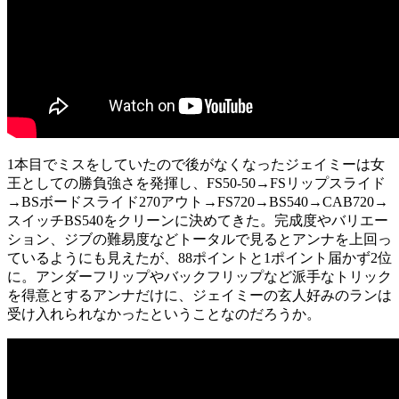
1本目でミスをしていたので後がなくなったジェイミーは女
王としての勝負強さを発揮し、FS50-50→FSリップスライド
→BSボードスライド270アウト→FS720→BS540→CAB720→
スイッチBS540をクリーンに決めてきた。完成度やバリエー
ション、ジブの難易度などトータルで見るとアンナを上回っ
ているようにも見えたが、88ポイントと1ポイント届かず2位
に。アンダーフリップやバックフリップなど派手なトリック
を得意とするアンナだけに、ジェイミーの玄人好みのランは
受け入れられなかったということなのだろうか。