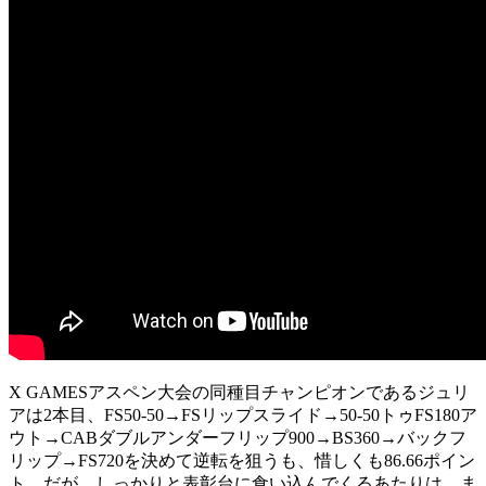
X GAMESアスペン大会の同種目チャンピオンであるジュリ
アは2本目、FS50-50→FSリップスライド→50-50トゥFS180ア
ウト→CABダブルアンダーフリップ900→BS360→バックフ
リップ→FS720を決めて逆転を狙うも、惜しくも86.66ポイン
ト。だが、しっかりと表彰台に食い込んでくるあたりは、ま