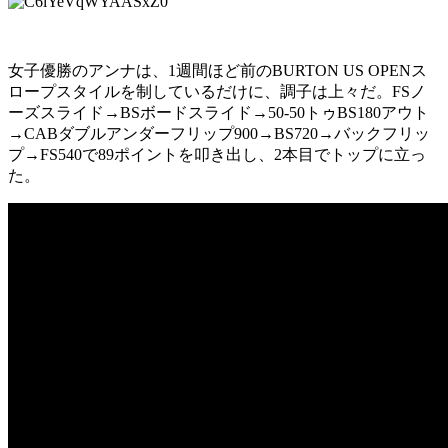
女子優勝のアンナは、1週間ほど前のBURTON US OPENス
ロープスタイルを制しているだけに、調子は上々だ。FSノ
ーズスライド→BSボードスライド→50-50トゥBS180アウト
→CABダブルアンダーフリップ900→BS720→バックフリッ
プ→FS540で89ポイントを叩き出し、2本目でトップに立っ
た。