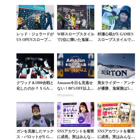
ープスタイル速報
雅に迫る
が制す
レッド・ジェラードが
W杯スロープスタイル
村瀬心椛がX GAMES
US OPENスロープス
で2位に輝いた鬼塚雅
スロープスタイルで銅
タイル初優勝。飛田と
らトップランカーの滑
メダル獲得。日本人初
國武は惜敗
りを解説
のメダリスト誕生
クワッド＆1800合戦と
Amazon今日も見逃せ
美女ライダー・アンナ
化したのか？ X GAM
ない！80%OFF以上が
が優勝、鬼塚雅は5
ESノルウェー大会ビ
続々登場
位。US OPEN女子ス
PR(Amazon)
ッグエアに迫る
ロープスタイル決勝ル
ポ
ガンを克服したマック
SNSアカウントを着実
SNSアカウントを着実
ス・パロットがX GA
に成長。実はみんなコ
に成長。実はみんなコ