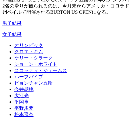
2名の滑りが観られるのは、今月末からアメリカ・コロラド
州ベイルで開催されるBURTON US OPENになる。
男子結果
女子結果
オリンピック
クロエ・キム
ケリー・クラーク
ショーン・ホワイト
スコッティ・ジェームス
ハーフパイプ
ピョンチャン五輪
今井胡桃
大江光
平岡卓
平野歩夢
松本遥奈