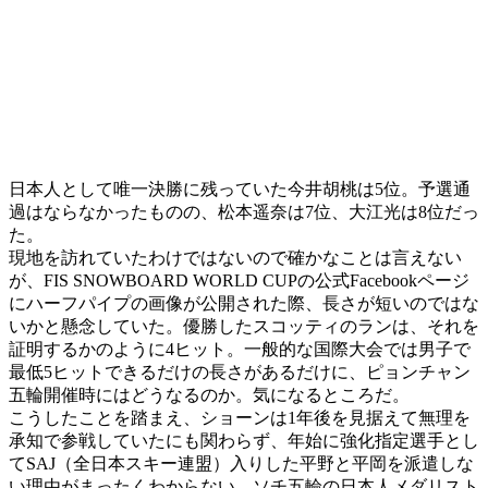
日本人として唯一決勝に残っていた今井胡桃は5位。予選通
過はならなかったものの、松本遥奈は7位、大江光は8位だっ
た。
現地を訪れていたわけではないので確かなことは言えない
が、FIS SNOWBOARD WORLD CUPの公式Facebookページ
にハーフパイプの画像が公開された際、長さが短いのではな
いかと懸念していた。優勝したスコッティのランは、それを
証明するかのように4ヒット。一般的な国際大会では男子で
最低5ヒットできるだけの長さがあるだけに、ピョンチャン
五輪開催時にはどうなるのか。気になるところだ。
こうしたことを踏まえ、ショーンは1年後を見据えて無理を
承知で参戦していたにも関わらず、年始に強化指定選手とし
てSAJ（全日本スキー連盟）入りした平野と平岡を派遣しな
い理由がまったくわからない。ソチ五輪の日本人メダリスト