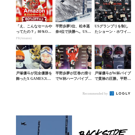
説
「え、こんなセールや
平野歩夢3位、松本遥
USグランプリを制し
ってたの？」80％OFF
奈4位で決勝へ。US O
たショーン・ホワイト
以上が続々登場！Am
PENハーフパイプ・セ
は王者として返り咲い
PR(Amazon)
azonの本気が凄すぎる
ミファイナル速報
たのか？
戸塚優斗が完全優勝を
平野歩夢が圧巻の滑り
戸塚優斗がW杯パイプ
飾ったX GAMESスー
でW杯ハーフパイプ2
で貫禄の圧勝。平野流
パーパイプ詳報。平野
連勝。トリプルコーク
佳3位。女子は小野光
流佳も3位に
の行方は？
希2位 冨田せな3位
Recommended by