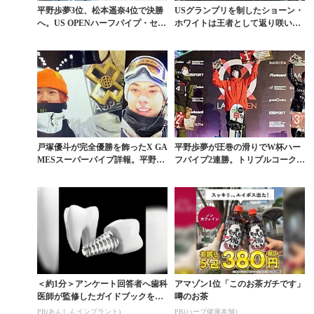
平野歩夢3位、松本遥奈4位で決勝
USグランプリを制したショーン・
へ。US OPENハーフパイプ・セミ
ホワイトは王者として返り咲いた
ファイナル速...
のか？
戸塚優斗が完全優勝を飾ったX GA
平野歩夢が圧巻の滑りでW杯ハー
MESスーパーパイプ詳報。平野流
フパイプ2連勝。トリプルコークの
佳も3位に
行方は？
＜約1分＞アンケート回答者へ歯科
アマゾン1位「このお茶ガチです」
医師が監修したガイドブックをプ
噂のお茶
レゼント。65歳以...
PR(あんしんインプラント)
PR(ハーブ健康本舗)