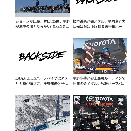
ショーンが圧勝、片山は5位。平野
松本遥奈が銀メダル、平岡卓と大
が途中欠場となったUS OPEN男子
江光は4位。FIS世界選手権ハーフ
ハーフパイプ...
パイプ結果
LAAX OPENハーフパイプはアメ
平野歩夢が史上最強ルーティンで
リカ勢が頂点に。平野歩夢と平岡
圧勝の金メダル。W杯ハーフパイ
卓はなぜ欠場？
プ速報