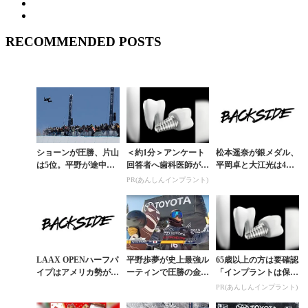
RECOMMENDED POSTS
ショーンが圧勝、片山
＜約1分＞アンケート
松本遥奈が銀メダル、
は5位。平野が途中欠
回答者へ歯科医師が監
平岡卓と大江光は4
場となったUS OPEN
修したガイドブックを
位。FIS世界選手権ハ
PR(あんしんインプラント)
男子ハーフパイプ速報
プレゼント。65歳以上
ーフパイプ結果
の方は確認してみて
LAAX OPENハーフパ
平野歩夢が史上最強ル
65歳以上の方は要確認
イプはアメリカ勢が頂
ーティンで圧勝の金メ
「インプラントは保険
点に。平野歩夢と平岡
ダル。W杯ハーフパイ
適用か？」あなたに沿
PR(あんしんインプラント)
卓はなぜ欠場？
プ速報
った治療法や費用を解