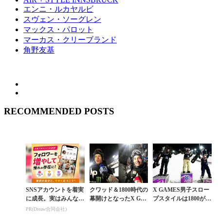
エンニ・ルカヤルビ
スヴェン・ソーグレン
マックス・パロット
マーカス・クリーブランド
角野友基
RECOMMENDED POSTS
SNSアカウントを着実
クワッド＆1800時代の
X GAMES男子スロー
に成長。実はみんなコ
幕開けとなったX GA
プスタイルは1800が、
コ使ってます。
MESビッグエア速報
ビッグエアでは1980が
PR(Dreaw合同会社)
飛び出す新時代