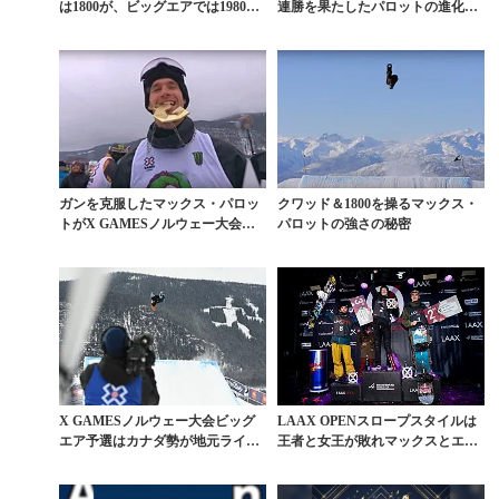
は1800が、ビッグエアでは1980が
連勝を果たしたパロットの進化形
飛び出す...
スピン
ガンを克服したマックス・パロッ
クワッド＆1800を操るマックス・
トがX GAMESノルウェー大会ス
パロットの強さの秘密
ロープ王者に
X GAMESノルウェー大会ビッグ
LAAX OPENスロープスタイルは
エア予選はカナダ勢が地元ライダ
王者と女王が敗れマックスとエン
ーを圧倒
ニが優勝