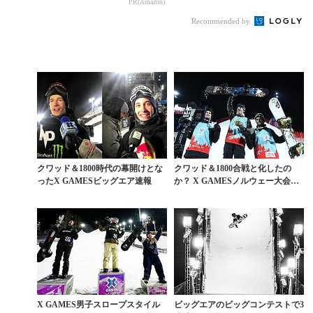
PR(Amazon)
ス・パロット
azonの本気が凄すぎる
Recommended by
クワッド＆1800時代の幕開けとな
クワッド＆1800合戦と化したの
ったX GAMESビッグエア速報
か？ X GAMESノルウェー大会ビ
ッグエアに迫...
X GAMES男子スロープスタイル
ビッグエアのビッグコンテストで3