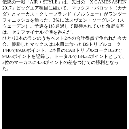
伝統の一戦「AIR + STYLE」は、先日の「X GAMES ASPEN
2017」ビッグエア種目に続いて、マックス・パロット（カナ
ダ）とマーカス・クリーブランド（ノルウェー）がワンツー
フィニッシュを飾った。3位にはスヴェン・ソーグレン（ス
ウェーデン）。予選を1位通過して期待されていた角野友基
は、セミファイナルで涙を呑んだ。
ひとり3本のランのうちベスト2本の合計得点で争われた今大
会。優勝したマックスは1本目に放ったBSトリプルコーク
1440で89.66ポイント、2本目のCABトリプルコーク1620で
94.66ポイントを記録し、トータルで184.32ポイントとして、
2位のマーカスに4.33ポイントの差をつけての勝利となっ
た。