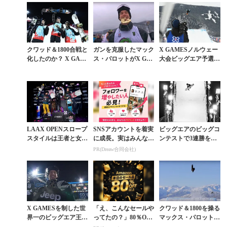
クワッド＆1800合戦と
ガンを克服したマック
X GAMESノルウェー
化したのか？ X GAM
ス・パロットがX GA
大会ビッグエア予選は
ESノルウェー大会ビ
MESノルウェー大会
カナダ勢が地元ライダ
ッグエアに迫る
スロープ王者に
ーを圧倒
LAAX OPENスロープ
SNSアカウントを着実
ビッグエアのビッグコ
スタイルは王者と女王
に成長。実はみんなコ
ンテストで3連勝を果
が敗れマックスとエン
コ使ってます。
たしたパロットの進化
PR(Dreaw合同会社)
ニが優勝
形スピン
X GAMESを制した世
「え、こんなセールや
クワッド＆1800を操る
界一のビッグエア王は
ってたの？」80％OFF
マックス・パロットの
ガンを克服したマック
以上が続々登場！Am
強さの秘密