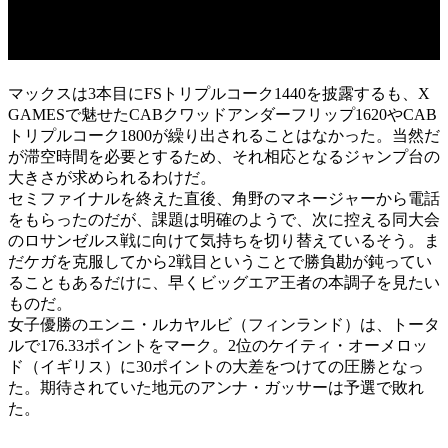
マックスは3本目にFSトリプルコーク1440を披露するも、X
GAMESで魅せたCABクワッドアンダーフリップ1620やCAB
トリプルコーク1800が繰り出されることはなかった。当然だ
が滞空時間を必要とするため、それ相応となるジャンプ台の
大きさが求められるわけだ。
セミファイナルを終えた直後、角野のマネージャーから電話
をもらったのだが、課題は明確のようで、次に控える同大会
のロサンゼルス戦に向けて気持ちを切り替えているそう。ま
だケガを克服してから2戦目ということで勝負勘が鈍ってい
ることもあるだけに、早くビッグエア王者の本調子を見たい
ものだ。
女子優勝のエンニ・ルカヤルビ（フィンランド）は、トータ
ルで176.33ポイントをマーク。2位のケイティ・オーメロッ
ド（イギリス）に30ポイントの大差をつけての圧勝となっ
た。期待されていた地元のアンナ・ガッサーは予選で敗れ
た。