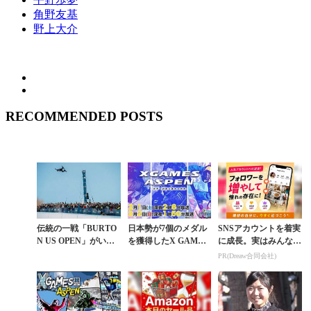
角野友基
野上大介
RECOMMENDED POSTS
伝統の一戦「BURTO
日本勢が7個のメダル
SNSアカウントを着実
N US OPEN」がいよ
を獲得したX GAMES
に成長。実はみんなコ
いよ開幕。弊サイトは
の感動と興奮をTBSが
コ使ってます。
PR(Dreaw合同会社)
現地取材へ
今夜から2夜連続放送