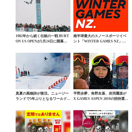
1982年から続く伝統の一戦 BURT
南半球最大のスノースポーツイベ
ON US OPENが2月24日に開幕。
ント「WINTER GAMES NZ」が3
見...
年ぶりに...
真夏の風物詩が復活。ニュージー
平野歩夢、角野友基、岩渕麗楽が
ランドで5年ぶりとなるワールドカ
X GAMES ASPEN 2019の招待選手
ップ開催決定
とし...