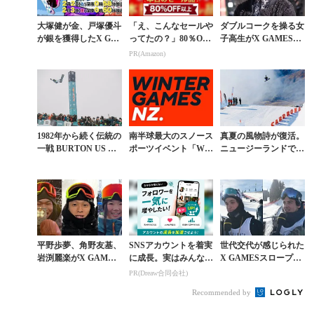
大塚健が金、戸塚優斗
「え、こんなセールや
ダブルコークを操る女
が銀を獲得したX GA
ってたの？」80％OFF
子高生がX GAMES初
MESの感動をTBSが
以上が続々登場！Am
参戦。岩渕麗楽の素顔
PR(Amazon)
今週末2夜連続放送
azonの本気が凄すぎる
1982年から続く伝統の
南半球最大のスノース
真夏の風物詩が復活。
一戦 BURTON US OP
ポーツイベント「WI
ニュージーランドで5
ENが2月24日に開幕。
NTER GAMES NZ」
年ぶりとなるワールド
見どころまとめ
が3年ぶりに復活
カップ開催決定
平野歩夢、角野友基、
SNSアカウントを着実
世代交代が感じられた
岩渕麗楽がX GAMES
に成長。実はみんなコ
X GAMESスロープス
ASPEN 2019の招待選
コ使ってます。
タイルは17歳マーカス
PR(Dreaw合同会社)
手として正式発表
が制す
Recommended by