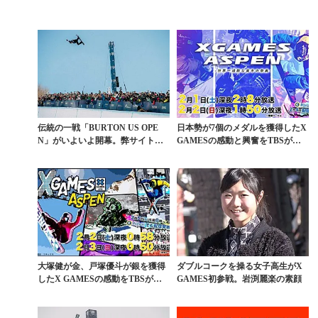
伝統の一戦「BURTON US OPE
日本勢が7個のメダルを獲得したX
N」がいよいよ開幕。弊サイトは
GAMESの感動と興奮をTBSが今
現地取材へ
夜から2夜連...
大塚健が金、戸塚優斗が銀を獲得
ダブルコークを操る女子高生がX
したX GAMESの感動をTBSが今
GAMES初参戦。岩渕麗楽の素顔
週末2夜連続放...