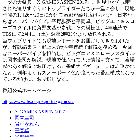
ーツの大祭典「X GAMES ASPEN 2017」。世界中から招聘
された選りすぐりのトップライダーたちが一堂に会し、現地
時間の1月26〜29日にかけて激戦が繰り広げられた。日本か
らはスーパーパイプに平野歩夢と平岡卓、ビッグエア＆スロ
ープスタイルに角野友基が参戦。その模様は、4年連続で
TBSにて2月4日（土）深夜2時23分より放送される。
当ウェブサイトでも現地レポートをお届けしてきたわけだ
が、弊誌編集長・野上大介が4年連続で解説を務める。今回
はスーパーパイプを担当し、ビッグエア＆スロープスタイル
は岡本圭司が解説。現地で仕入れてきた情報も交えて、臨場
感のある解説でお届けする。番組ナビゲーターには岩垂かれ
んと、例年よりもスノーボード色が強まった番組構成となっ
ているだけに、お見逃しなく。
番組公式ホームページ
http://www.tbs.co.jp/sports/xgames/#
X GAMES ASPEN 2017
岡本圭司
岩垂かれん
平岡卓
平野歩夢