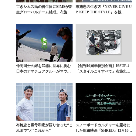
亡きシムス氏の誕生日にSIMSが新
布施忠の生き方『NEVER GIVE U
生グローバルチーム結成。布施忠
P, KEEP THE STYLE』を観...
＆佐藤秀平も
仲間同士の絆を武器に世界に挑む
【創刊10周年特別企画】ISSUE 4
日本のアマチュアクルーがマウン
「スタイルこそすべて」布施忠イ
トフッドで躍動
ンタビュー〈...
布施忠と國母和宏が語り合った“こ
スノーボードカルチャーを題材に
れまで”と“これから”
した短編映画『SHRED』12月10日
（月）公開