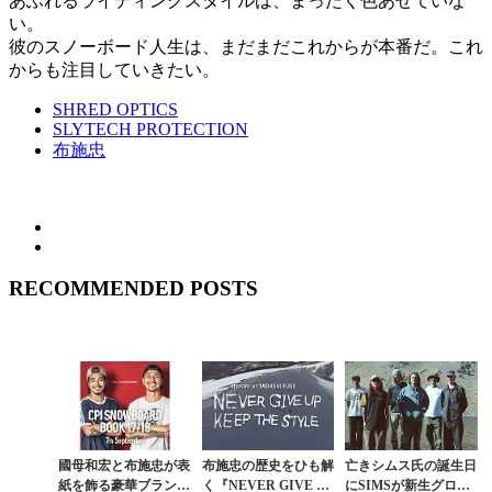
あふれるライディングスタイルは、まったく色あせていな
い。
彼のスノーボード人生は、まだまだこれからが本番だ。これ
からも注目していきたい。
SHRED OPTICS
SLYTECH PROTECTION
布施忠
RECOMMENDED POSTS
國母和宏と布施忠が表
布施忠の歴史をひも解
亡きシムス氏の誕生日
紙を飾る豪華ブランド
く『NEVER GIVE U
にSIMSが新生グロー