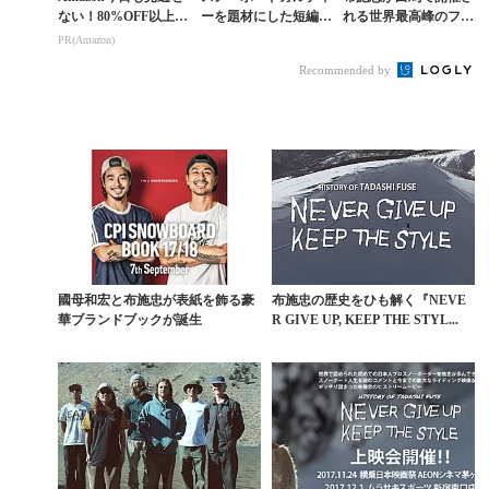
ない！80%OFF以上が
ーを題材にした短編映
れる世界最高峰のフリ
続々登場
画『SHRED』12月10
ーライド大会に参戦決
PR(Amazon)
日（月）公開
定
Recommended by
國母和宏と布施忠が表紙を飾る豪
布施忠の歴史をひも解く『NEVE
華ブランドブックが誕生
R GIVE UP, KEEP THE STYL...