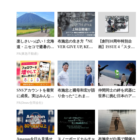
ブックが誕生
P, KEEP THE STYL
バルチーム結成。布施
E』予告編
忠＆佐藤秀平も
楽しさいっぱい！北海
布施忠の生き方『NE
【創刊10周年特別企
道・ニセコで避暑の夏
VER GIVE UP, KEEP
画】ISSUE 4「スタイ
旅 絶景とアクティビ
THE STYLE』を観る
ルこそすべて」布施忠
PR(東急不動産)
ティが揃う「ニセコ東
インタビュー〈第4
急 グラン・ヒラフ」...
章〉スタイルを変...
SNSアカウントを着実
布施忠と國母和宏が語
仲間同士の絆を武器に
に成長。実はみんなコ
り合った“これま
世界に挑む日本のアマ
コ使ってます。
で”と“これから”
チュアクルーがマウン
PR(Dreaw合同会社)
トフッドで躍動
Amazon今日も見逃せ
スノーボードカルチャ
布施忠が白馬で開催さ