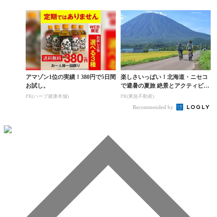
アマゾン1位の実績！380円で5日間
楽しさいっぱい！北海道・ニセコ
お試し。
で避暑の夏旅 絶景とアクティビテ
ィが揃う「ニセコ東...
PR(ハーブ健康本舗)
PR(東急不動産)
Recommended by