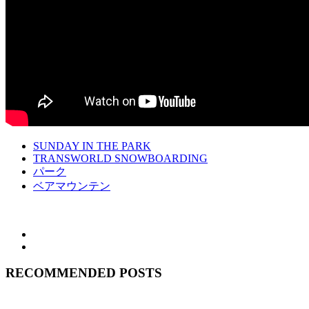
SUNDAY IN THE PARK
TRANSWORLD SNOWBOARDING
パーク
ベアマウンテン
RECOMMENDED POSTS