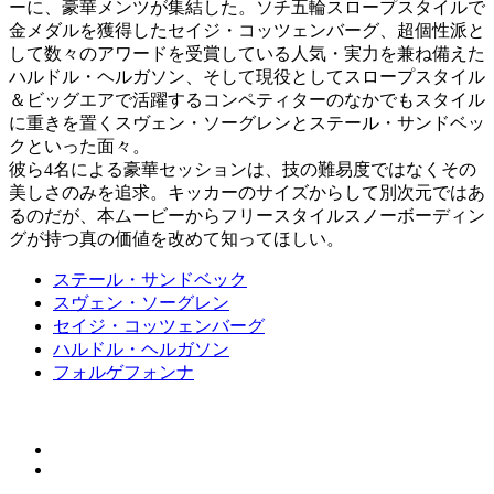
ーに、豪華メンツが集結した。ソチ五輪スロープスタイルで
金メダルを獲得したセイジ・コッツェンバーグ、超個性派と
して数々のアワードを受賞している人気・実力を兼ね備えた
ハルドル・ヘルガソン、そして現役としてスロープスタイル
＆ビッグエアで活躍するコンペティターのなかでもスタイル
に重きを置くスヴェン・ソーグレンとステール・サンドベッ
クといった面々。
彼ら4名による豪華セッションは、技の難易度ではなくその
美しさのみを追求。キッカーのサイズからして別次元ではあ
るのだが、本ムービーからフリースタイルスノーボーディン
グが持つ真の価値を改めて知ってほしい。
ステール・サンドベック
スヴェン・ソーグレン
セイジ・コッツェンバーグ
ハルドル・ヘルガソン
フォルゲフォンナ