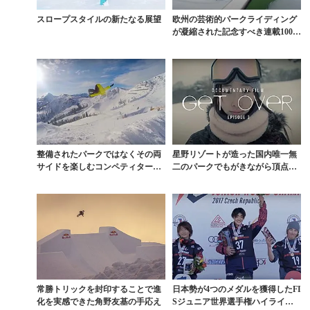
スロープスタイルの新たなる展望
欧州の芸術的パークライディング
が凝縮された記念すべき連載100回
目「THE CR...
整備されたパークではなくその両
星野リゾートが造った国内唯一無
サイドを楽しむコンペティターの
二のパークでもがきながら頂点を
一本
目指す鬼塚雅物語
常勝トリックを封印することで進
日本勢が4つのメダルを獲得したFI
化を実感できた角野友基の手応え
Sジュニア世界選手権ハイライト