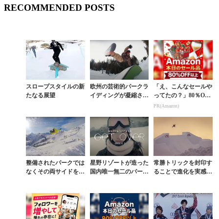
RECOMMENDED POSTS
スロープスタイルの新
欧州の芸術的パークラ
「え、こんなセールや
たなる展望
イディングが凝縮され
ってたの？」80％OFF
た記念すべき連載100
以上が続々登場！Am
PR(Amazon)
回目「THE CRAP SH
azonの本気が凄すぎる
OW」今季...
整備されたパークでは
星野リゾートが造った
常勝トリックを封印す
なくその両サイドを楽
国内唯一無二のパーク
ることで進化を実感で
しむコンペティターの
でもがきながら頂点を
きた角野友基の手応え
一本
目指す鬼塚雅物語