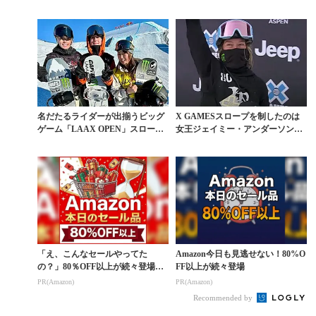
映像
名だたるライダーが出揃うビッグ
X GAMESスロープを制したのは
ゲーム「LAAX OPEN」スロープ
女王ジェイミー・アンダーソン。
スタイルで村瀬...
岩渕＆村瀬惜敗
「え、こんなセールやってた
Amazon今日も見逃せない！80%O
の？」80％OFF以上が続々登場！
FF以上が続々登場
Amazonの本気が...
PR(Amazon)
PR(Amazon)
Recommended by