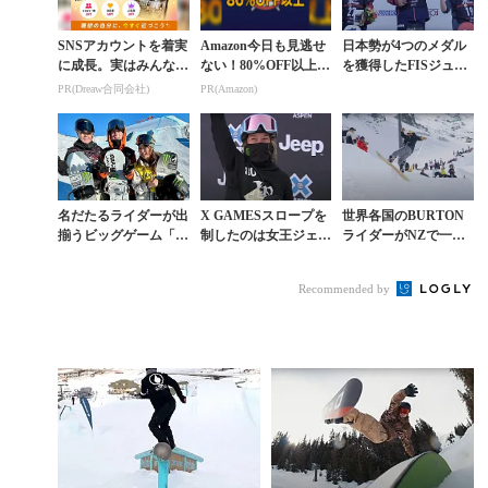
SNSアカウントを着実
Amazon今日も見逃せ
日本勢が4つのメダル
に成長。実はみんなコ
ない！80%OFF以上が
を獲得したFISジュニ
コ使ってます。
続々登場
ア世界選手権ハイライ
PR(Dreaw合同会社)
PR(Amazon)
ト映像
名だたるライダーが出
X GAMESスロープを
世界各国のBURTON
揃うビッグゲーム「L
制したのは女王ジェイ
ライダーがNZで一堂
AAX OPEN」スロー
ミー・アンダーソン。
に会したスーパーセッ
プスタイルで村瀬心椛
岩渕＆村瀬惜敗
ション
Recommended by
が3位