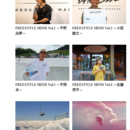
FREESTYLE MIND Vol.2 ～平野
FREESTYLE MIND Vol.3 ～小西
歩夢～
隆文～
FREESTYLE MIND Vol.5 ～平岡
FREESTYLE MIND Vol.4 ～佐藤
卓～
秀平～