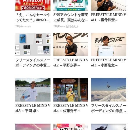
「え、こんなセールや
SNSアカウントを着実
FREESTYLE MIND V
ってたの？」80％OFF
に成長。実はみんなコ
ol.1 ～國母和宏～
以上が続々登場！Am
コ使ってます。
PR(Amazon)
PR(Dreaw合同会社)
azonの本気が凄すぎる
フリースタイルスノー
FREESTYLE MIND V
FREESTYLE MIND V
ボーディングの本質
ol.2 ～平野歩夢～
ol.3 ～小西隆文～
は、生き方そのものに
あった【創刊10周年特
別企画】
FREESTYLE MIND V
FREESTYLE MIND V
フリースタイルスノー
ol.5 ～平岡 卓～
ol.4 ～佐藤秀平～
ボーディングの原点で
あるスケートライクな
カッコよさ