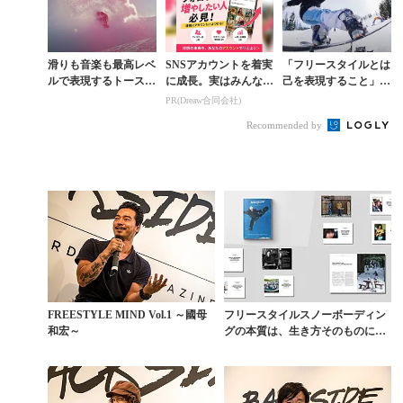
滑りも音楽も最高レベ
SNSアカウントを着実
「フリースタイルとは
ルで表現するトースタ
に成長。実はみんなコ
己を表現すること」だ
イン×ブランドンが贈
コ使ってます。
と滑りで示すゼブ・パ
PR(Dreaw合同会社)
る『FLAT PINK』
ウエルのすべて
Recommended by
FREESTYLE MIND Vol.1 ～國母
フリースタイルスノーボーディン
和宏～
グの本質は、生き方そのものにあ
った【創刊10周年特...