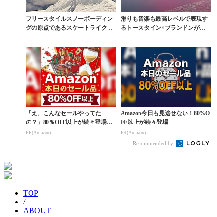
フリースタイルスノーボーディン
滑りも音楽も最高レベルで表現す
グの原点であるスケートライクな
るトースタイン×ブランドンが贈
カッコよさ
る『FLAT PIN...
「え、こんなセールやってた
Amazon今日も見逃せない！80%O
の？」80％OFF以上が続々登場！
FF以上が続々登場
Amazonの本気が...
PR(Amazon)
PR(Amazon)
Recommended by
TOP
/
ABOUT