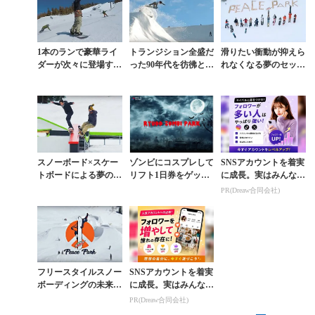
1本のランで豪華ライ
トランジション全盛だ
滑りたい衝動が抑えら
ダーが次々に登場する
った90年代を彷彿とさ
れなくなる夢のセッシ
パークの追い撮り動画
せる懐かしく新しいセ
ョン「PEACE PARK
がヤバイ
ッション動画
2016」
スノーボード×スケー
ゾンビにコスプレして
SNSアカウントを着実
トボードによる夢の雪
リフト1日券をゲット
に成長。実はみんなコ
上セッション『Super
せよ「RYUOO ZOMB
コ使ってます。
PR(Dreaw合同会社)
Snake』
I PARK」
フリースタイルスノー
SNSアカウントを着実
ボーディングの未来を
に成長。実はみんなコ
示す「PEACE PARK
コ使ってます。
PR(Dreaw合同会社)
2017」