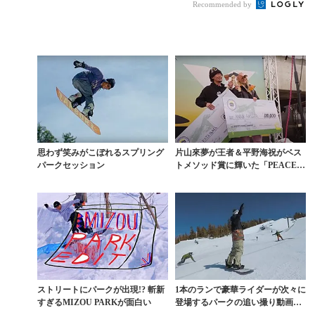
Recommended by
思わず笑みがこぼれるスプリング
片山來夢が王者＆平野海祝がベス
パークセッション
トメソッド賞に輝いた「PEACE P
ARK CHA...
ストリートにパークが出現!? 斬新
1本のランで豪華ライダーが次々に
すぎるMIZOU PARKが面白い
登場するパークの追い撮り動画が
ヤバイ