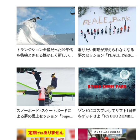
トランジション全盛だった90年代
滑りたい衝動が抑えられなくなる
を彷彿とさせる懐かしく新しいセ
夢のセッション「PEACE PARK 2
ッション動画
016」
スノーボード×スケートボードに
ゾンビにコスプレしてリフト1日券
よる夢の雪上セッション『SuperS
をゲットせよ「RYUOO ZOMBI P
nake』
ARK」