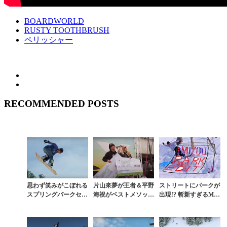
BOARDWORLD
RUSTY TOOTHBRUSH
ペリッシャー
RECOMMENDED POSTS
思わず笑みがこぼれる
片山來夢が王者＆平野
ストリートにパークが
スプリングパークセッ
海祝がベストメソッド
出現!? 斬新すぎるMI
ション
賞に輝いた「PEACE
ZOU PARKが面白い
PARK CHAMPIOINS
HPS...