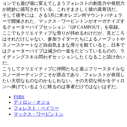
ョンでも遊び場に変えてしまうフォレストの創造力や発想力
が絶妙に描写されている。これぞまさしく彼の真骨頂だ。
そして後半には、さる5月に米オレゴン州マウントバチェラ
ーで開催された、マックス・ワービントンがオーガナイズす
るクォーターパイプセッション「QP CAMPOUT」を収録。
ここでもクリエイティブな滑りが拝めるわけだが、見どころ
はそれだけじゃない。参加ライダーたちによるノーフットや
スノースケートなど自由気ままな滑りを観ていると、日本で
はクォーターパイプは減少の一途をたどっているものの、ラ
イディングスキル問わずセッションしたくなること請け合い
だ。
こうしてクリエイティブに仲間たちと遊ぶフリースタイルな
スノーボーディングこそが原点であり、フォレストが表現し
たい大切なものなのかもしれない。その大切な何かをディロ
ンへ捧げているように映るのは筆者だけではないはずだ。
FSBS
ディロン・オジョ
フォレスト・ベイリー
マックス・ワービントン