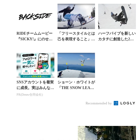
REAL FRIENDS』
レスト・ベイリー
RIDEチームムービー
「フリースタイルとは
ハーフパイプを新しい
『SICKY!』にのせた
己を表現すること」だ
カタチに創造した2日
亡き仲間への純然たる
と滑りで示すゼブ・パ
限りのDIYエクストリ
想い
ウエルのすべて
ームセッション
SNSアカウントを着実
ショーン・ホワイトが
に成長。実はみんなコ
「THE SNOW LEAG
コ使ってます。
UE」クルーとともに
PR(Dreaw合同会社)
登場。“競う”のではな
Recommended by
く“自由に...