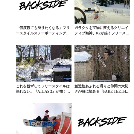
「何度観ても滑りたくなる」フリ
ガラクタを宝物に変えるクリエイ
ースタイルスノーボーディングの
ティブ精神。K2が描くフリースタ
本質を語る動画
イルスノーボーディ...
これを観ずしてフリースタイルは
創造性あふれる滑りと仲間の大切
語れない。『ATLAS 2』が描く、
さが身に染みる『FAKE TEETH R
ストリートスノ...
EAL F...