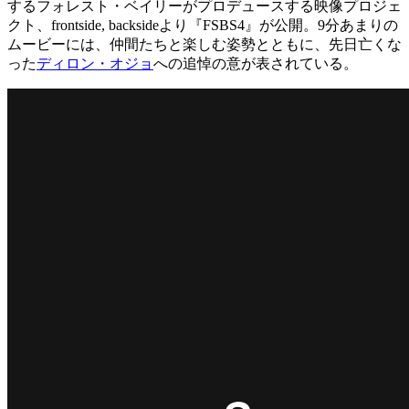
するフォレスト・ベイリーがプロデュースする映像プロジェ
クト、frontside, backsideより『FSBS4』が公開。9分あまりの
ムービーには、仲間たちと楽しむ姿勢とともに、先日亡くな
った
ディロン・オジョ
への追悼の意が表されている。