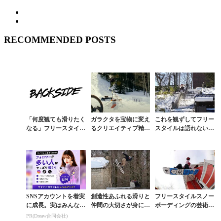
RECOMMENDED POSTS
「何度観ても滑りたく
ガラクタを宝物に変え
これを観ずしてフリー
なる」フリースタイル
るクリエイティブ精
スタイルは語れない。
スノーボーディングの
神。K2が描くフリー
『ATLAS 2』が描
本質を語る動画
スタイルスノーボーデ
く、ストリートスノー
ィングの真髄
ボーディング最前線
SNSアカウントを着実
創造性あふれる滑りと
フリースタイルスノー
に成長。実はみんなコ
仲間の大切さが身に染
ボーディングの芸術性
コ使ってます。
みる『FAKE TEETH
を見事に表現するフォ
PR(Dreaw合同会社)