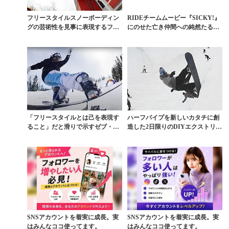
フリースタイルスノーボーディン
RIDEチームムービー『SICKY!』
グの芸術性を見事に表現するフォ
にのせた亡き仲間への純然たる想
レスト・ベイリー
い
「フリースタイルとは己を表現す
ハーフパイプを新しいカタチに創
ること」だと滑りで示すゼブ・パ
造した2日限りのDIYエクストリー
ウエルのすべて
ムセッション
SNSアカウントを着実に成長。実
SNSアカウントを着実に成長。実
はみんなココ使ってます。
はみんなココ使ってます。