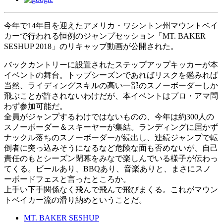
今年で14年目を迎えたアメリカ・ワシントン州マウントベイ
カーで行われる恒例のジャンプセッション「MT. BAKER
SESHUP 2018」のリキャップ動画が公開された。
バックカントリーに設置されたステップアップキッカーが本
イベントの舞台。トップシーズンであればリスクを鑑みれば
当然、ライディングスキルの高い一部のスノーボーダーしか
飛ぶことが許されないわけだが、本イベントはプロ・アマ問
わず参加可能だ。
全員がジャンプするわけではないものの、今年は約300人の
スノーボーダー＆スキーヤーが集結。ランディングに届かず
ナックル落ちのスノーボーダーが続出し、連続ジャンプで転
倒者に突っ込みそうになるなど危険な面も否めないが、自己
責任のもとシーズン閉幕をみなで楽しんでいる様子が伝わっ
てくる。ビールあり、BBQあり、音楽ありと、まさにスノ
ーボードフェスと言ったところか。
上手い下手関係なく飛んで飛んで飛びまくる。これがマウン
トベイカー流の滑り納めということだ。
MT. BAKER SESHUP