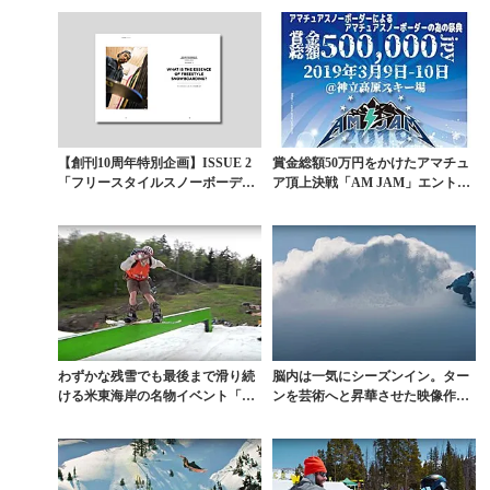
【創刊10周年特別企画】ISSUE 2
賞金総額50万円をかけたアマチュ
「フリースタイルスノーボーディ
ア頂上決戦「AM JAM」エントリ
ングの本質」...
ー受付開始
わずかな残雪でも最後まで滑り続
脳内は一気にシーズンイン。ター
ける米東海岸の名物イベント「PE
ンを芸術へと昇華させた映像作品
ACE PIPE」
『GROOVE』