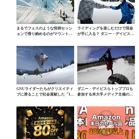
まるでフェスのような恒例セッシ
ライディングを楽しむだけで現金
ョンで滑り納めるのがマウントベ
が手に入る？ ダニー・デイビスが
イカー流
開いたカルチャーの...
GNUライダーたちがクリエイティ
ダニー・デイビスらトッププロも
ブに滑ることで社会貢献した「I
参加する米大手メディア主催のサ
T’S TITS!...
マーキャンプ