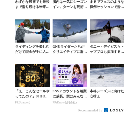
わずかな残雪でも最後
脳内は一気にシーズン
まるでフェスのような
まで滑り続ける米東海
イン。ターンを芸術へ
恒例セッションで滑り
岸の名物イベント「P
と昇華させた映像作品
納めるのがマウントベ
EACE PIPE」
『GROOVE』
イカー流
ライディングを楽しむ
GNUライダーたちが
ダニー・デイビスらト
だけで現金が手に入
クリエイティブに滑る
ッププロも参加する米
る？ ダニー・デイビ
ことで社会貢献した
大手メディア主催のサ
スが開いたカルチャー
「IT’S TITS!」を観る
マーキャンプ
の扉「PEACE OU...
「え、こんなセールや
SNSアカウントを着実
本格シーズンに向けた
ってたの？」80％OFF
に成長。実はみんなコ
心構え
以上が続々登場！Am
コ使ってます。
PR(Amazon)
PR(Dreaw合同会社)
azonの本気が凄すぎる
Recommended by