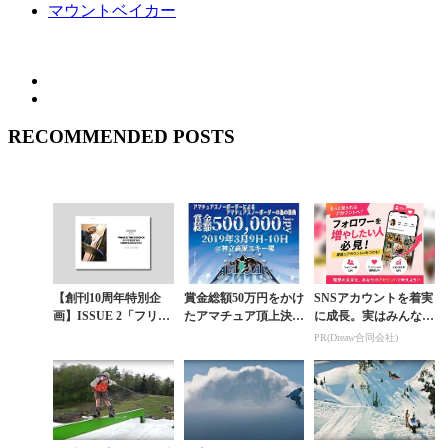
マウントベイカー
RECOMMENDED POSTS
【創刊10周年特別企
賞金総額50万円をかけ
SNSアカウントを着実
画】ISSUE 2「フリー
たアマチュア頂上決戦
に成長。実はみんなコ
スタイルスノーボーデ
「AM JAM」エント
コ使ってます。
PR(Dreaw合同会社)
ィングの本質」〈第5
リー受付開始
章〉フリースタ...