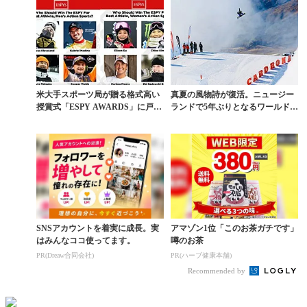
米大手スポーツ局が贈る格式高い
真夏の風物詩が復活。ニュージー
授賞式「ESPY AWARDS」に戸塚
ランドで5年ぶりとなるワールドカ
優斗がノミネ...
ップ開催決定
SNSアカウントを着実に成長。実
アマゾン1位「このお茶ガチです」
はみんなココ使ってます。
噂のお茶
PR(Dreaw合同会社)
PR(ハーブ健康本舗)
Recommended by