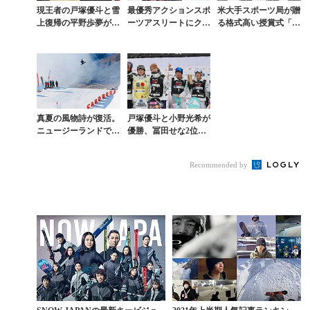
現王者の戸塚優斗と雪
最優秀アクションスポ
米大手スポーツ局が贈
上復帰の平野歩夢が激
ーツアスリートにクロ
る格式高い授賞式「E
突した事実上の世界一
エ・キム。戸塚優斗は
SPY AWARDS」に戸
決定戦【全日本選手権
受賞ならず
塚優斗がノミネート
詳報】
真夏の風物詩が復活。
戸塚優斗と小野光希が
ニュージーランドで5
優勝、冨田せな2位、
年ぶりとなるワールド
山田琉聖と清水さらが
カップ開催決定
3位。W杯ハーフパイ
Recommended by
プ札幌大会は決勝中
止...