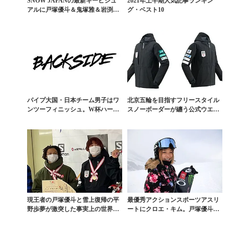
SNOW JAPANの最新キービジュ
2021年上半期人気記事ランキン
アルに戸塚優斗＆鬼塚雅＆岩渕麗
グ・ベスト10
楽が登場
パイプ大国・日本チーム男子はワ
北京五輪を目指すフリースタイル
ンツーフィニッシュ。W杯ハーフ
スノーボーダーが纏う公式ウエア
パイプ速報
にYONEX
現王者の戸塚優斗と雪上復帰の平
最優秀アクションスポーツアスリ
野歩夢が激突した事実上の世界一
ートにクロエ・キム。戸塚優斗は
決定戦【全日本選手権...
受賞ならず