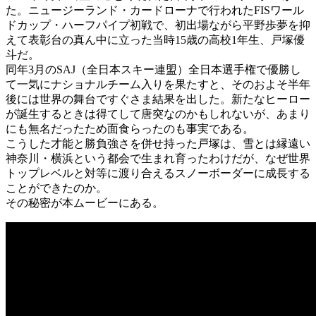
た。ニュージーランド・カードローナで行われたFISワール
ドカップ・ハーフパイプ初戦で、初出場ながら平野歩夢を抑
えて表彰台の真ん中に立った当時15歳の高校1年生、戸塚優
斗だ。
同年3月のSAJ（全日本スキー連盟）全日本選手権で優勝し
て一気にナショナルチーム入りを果たすと、そのおよそ半年
後には世界の舞台ですぐさま結果を出した。新たなヒーロー
が誕生するときは得てして唐突なのかもしれないが、あまり
にも無名だったため面食らったのも事実である。
こうした才能と勝負強さを併せ持った戸塚は、雪とは縁遠い
神奈川・横浜という都会で生まれ育ったわけだが、なぜ世界
トップレベルと対等に渡り合えるスノーボーダーに成長する
ことができたのか。
その秘密が本ムービーにある。