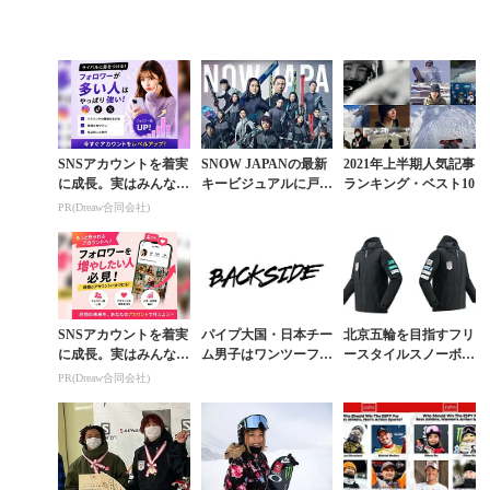
SNSアカウントを着実
SNOW JAPANの最新
2021年上半期人気記事
に成長。実はみんなコ
キービジュアルに戸塚
ランキング・ベスト10
コ使ってます。
優斗＆鬼塚雅＆岩渕麗
PR(Dreaw合同会社)
楽が登場
SNSアカウントを着実
パイプ大国・日本チー
北京五輪を目指すフリ
に成長。実はみんなコ
ム男子はワンツーフィ
ースタイルスノーボー
コ使ってます。
ニッシュ。W杯ハーフ
ダーが纏う公式ウエア
PR(Dreaw合同会社)
パイプ速報
にYONEX