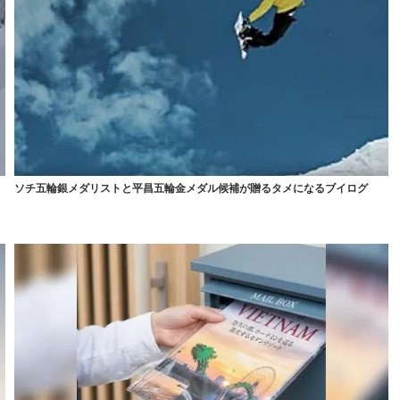
ソチ五輪銀メダリストと平昌五輪金メダル候補が贈るタメになるブイログ