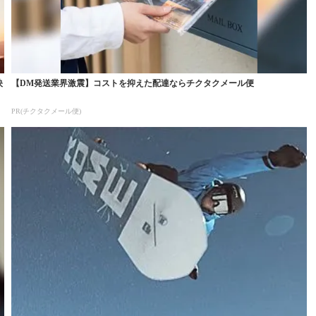
映
【DM発送業界激震】コストを抑えた配達ならチクタクメール便
PR(チクタクメール便)