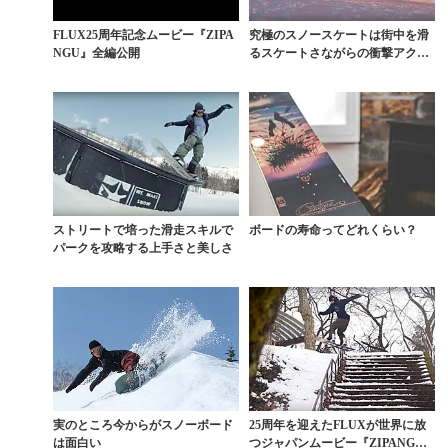
FLUX25周年記念ムービー『ZIPA
究極のスノースケートは街中を滑
NGU』全編公開
るスケートさながらの衝撃アクシ
ョン
ストリートで培った滑走スキルで
ボードの寿命ってどれくらい？
パークを攻略する上手さと美しさ
実のところ今からがスノーボード
25周年を迎えたFLUXが世界に放
は面白い
つジャパンムービー『ZIPANG