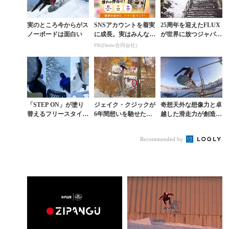
実のところ今からがス
SNSアカウントを着実
25周年を迎えたFLUX
ノーボードは面白い
に成長。実はみんなコ
が世界に放つジャパン
コ使ってます。
ムービー『ZIPANG
PR(Dreaw合同会社)
U』予告編
「STEP ON」が塗り
ジェイク・クジックが
奇想天外な想像力と卓
替えるフリースタイル
6年間想いを馳せた日
越した滑走力が創造し
スノーボーディング新
本のスポットで残した
たフルパートが48時間
時代
カット含む映像集
限定公開中
Recommended by