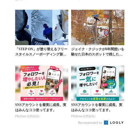
U』予告編
「STEP ON」が塗り替えるフリー
ジェイク・クジックが6年間想いを
スタイルスノーボーディング新時
馳せた日本のスポットで残したカ
代
ット含む映像集
SNSアカウントを着実に成長。実
SNSアカウントを着実に成長。実
はみんなココ使ってます。
はみんなココ使ってます。
PR(Dreaw合同会社)
PR(Dreaw合同会社)
Recommended by