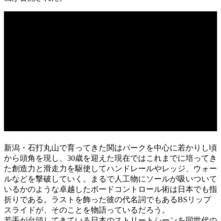
新潟・石打丸山で育ってきた関はパークを中心に若かりし頃
から頭角を現し、30歳を迎えた現在ではこれまでに培ってき
た創造力と滑走力を駆使してハンドレールやレッジ、ウォー
ルなどを撃破していく。まるで人工物にソールが吸いついて
いるかのような卓越したボードコントロール術は日本でも指
折りである。ラストを飾った彼の代名詞でもあるBSリップ
スライドが、そのことを物語っているだろう。
若手が台頭してきている日本のストリートシーンを同世代の