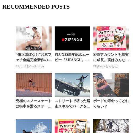
RECOMMENDED POSTS
“修正ほぼなし”お尻フ
FLUX25周年記念ムー
SNSアカウントを着実
ェチ全編完全新作の
ビー『ZIPANGU』全
に成長。実はみんなコ
「お尻特化写真集」
編公開
コ使ってます。
PR(小学館Gravidia.jp)
PR(Dreaw合同会社)
究極のスノースケート
ストリートで培った滑
ボードの寿命ってどれ
は街中を滑るスケート
走スキルでパークを攻
くらい？
さながらの衝撃アクシ
略する上手さと美しさ
ョン