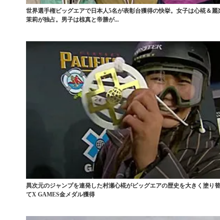
世界選手権ビッグエアで日本人5名が表彰台獲得の快挙。女子は心椛＆麗
茉莉が独占。男子は椋真と帝勝が...
異次元のジャンプを連発した村瀬心椛がビッグエアの歴史を大きく塗り
てX GAMES金メダル獲得