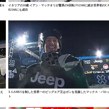
楽＆
イタリアの18歳 イアン・マッテオリが驚異の6回転 FS2160に続き世界初のC
B2160にも成功
替え
X GAMESを制した世界一のビッグエア王はガンを克服したマックス・パロ
ト