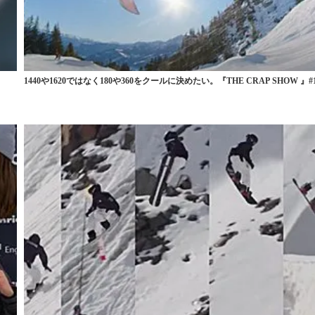
1440や1620ではなく180や360をクールに決めたい。『THE CRAP SHOW 』#