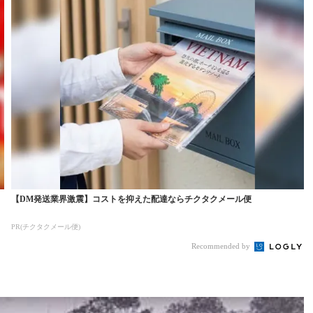
気
【DM発送業界激震】コストを抑えた配達ならチクタクメール便
PR(チクタクメール便)
Recommended by