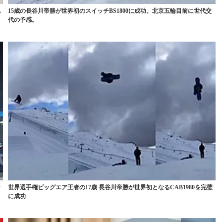
A
15歳の長谷川帝勝が世界初のスイッチBS1800に成功。北京五輪目前に世代交
代の予感。
ッ
世界選手権ビッグエア王者の17歳 長谷川帝勝が世界初となるCAB1980を完璧
に成功